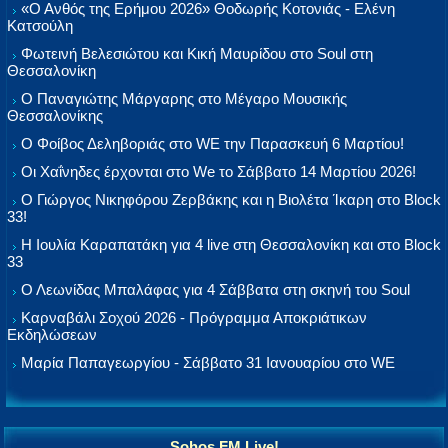
«Ο Ανθός της Ερήμου 2026» Θοδωρής Κοτονιάς - Ελένη
Κατσούλη
Φωτεινή Βελεσιώτου και Κική Μαυρίδου στο Soul στη
Θεσσαλονίκη
Ο Παναγιώτης Μάργαρης στο Μέγαρο Μουσικής
Θεσσαλονίκης
Ο Φοίβος Δεληβοριάς στο WE την Παρασκευή 6 Μαρτίου!
Οι Χαΐνηδες έρχονται στο We το Σάββατο 14 Μαρτίου 2026!
Ο Γιώργος Νικηφόρου Ζερβάκης και η Βιολέτα Ίκαρη στο Block
33!
Η Ιουλία Καραπατάκη για 4 live στη Θεσσαλονίκη και στο Block
33
Ο Λεωνίδας Μπαλάφας για 4 Σάββατα στη σκηνή του Soul
Καρναβάλι Σοχού 2026 - Πρόγραμμα Αποκριάτικων
Εκδηλώσεων
Μαρία Παπαγεωργίου - Σάββατο 31 Ιανουαρίου στο WE
Sohos FM Live!