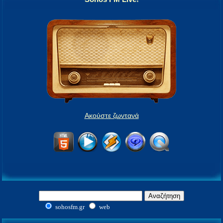
Ακούστε ζωντανά
sohosfm.gr
web