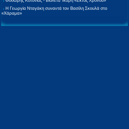
Θοδωρής Κοτονιάς - Βιολέτα Ίκαρη «Εκτός Χρόνου»
Η Γεωργία Νταγάκη συναντά τον Βασίλη Σκουλά στο
«Χάραμα»