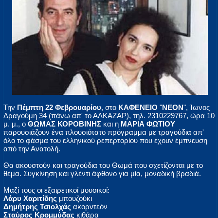
Την
Πέμπτη 22 Φεβρουαρίου
, στο
ΚΑΦΕΝΕΙΟ
"
ΝΕΟΝ
", Ίωνος
Δραγούμη 34 (πάνω απ' το ΑΛΚΑΖΑΡ), τηλ. 2310229767, ώρα 10
μ. μ., ο
ΘΩΜΑΣ ΚΟΡΟΒΙΝΗΣ
και η
ΜΑΡΙΑ ΦΩΤΙΟΥ
παρουσιάζουν ένα πλουσιότατο πρόγραμμα με τραγούδια απ'
όλο το φάσμα του ελληνικού ρεπερτορίου που έχουν έμπνευση
από την Ανατολή.
Θα ακουστούν και τραγούδια του Θωμά που σχετίζονται με το
θέμα. Συγκίνηση και γλέντι άφθονο για μία, μοναδική βραδιά.
Μαζί τους οι εξαιρετικοί μουσικοί:
Λάρυ Χαριτίδης
μπουζούκι
Δημήτρης Τσιολχάς
ακορντεόν
Σταύρος Κρομμύδας
κιθάρα