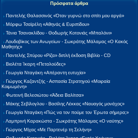
Πρόσφατα άρθρα
Παντελής Θαλασσινός «Όταν γυρνώ στο σπίτι μου αργά»
Μόρφω Τσαϊρέλη «Αθηνάς & Ευριπίδου»
Τάνια Τσανακλίδου - Θοδωρής Κοτονιάς «Μπαλόνι»
Λουδοβίκος των Ανωγείων - Σωκράτης Μάλαμας «Ο Κακός
Μαθητής»
Παντελής Σπύρου «Ρίζα» διπλή έκδοση Βιβλίο - CD
Βιολέτα Ίκαρη «Πεταλούδες»
Γεωργία Νταγάκη «Aπέραντη ευτυχία»
Γιώργος Καζαντζής - Ασπασία Στρατηγού «Μοιραία
Κοιμωμένη»
Φωτεινή Βελεσιώτου «Άδεια Βαλίτσα»
Μάκης Σεβίλογλου - Βασίλης Λέκκας «Ναυαγός μονάχος»
Γεωργία Νταγάκη «Πώς να τον πούμε τον Έρωτα σήμερα;»
Λαμπρινή Καρακώστα - Σωκράτης Μάλαμας «Ο ναύτης»
Γιώργος Μίχας «Με Παρτενέρ τη Σελήνη»