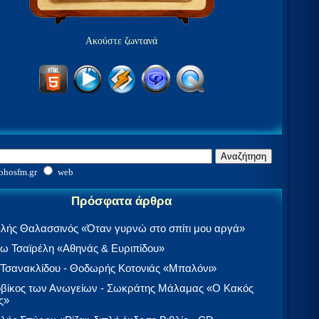
Ακούστε ζωντανά
ohosfm.gr
web
Πρόσφατα άρθρα
λής Θαλασσινός «Όταν γυρνώ στο σπίτι μου αργά»
 Τσαϊρέλη «Αθηνάς & Ευριπίδου»
 Τσανακλίδου - Θοδωρής Κοτονιάς «Μπαλόνι»
βίκος των Ανωγείων - Σωκράτης Μάλαμας «Ο Κακός
ς»