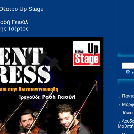
 Θέατρο Up Stage
Ροδή Γκιούλ
νης Τσέρτος
s
Παντε
Μόρφω
Τάνια
Λουδο
Μαθητή