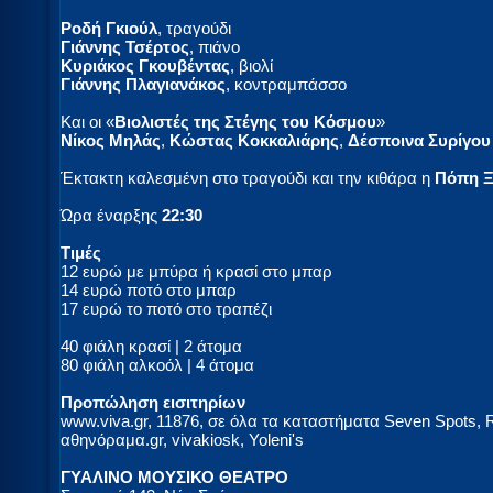
Ροδή Γκιούλ
, τραγούδι
Γιάννης Τσέρτος
, πιάνο
Κυριάκος Γκουβέντας
, βιολί
Γιάννης Πλαγιανάκος
, κοντραμπάσσο
Και οι «
Βιολιστές της Στέγης του Κόσμου
»
Νίκος Μηλάς
,
Κώστας Κοκκαλιάρης
,
Δέσποινα Συρίγου
Έκτακτη καλεσμένη στο τραγούδι και την κιθάρα η
Πόπη 
Ώρα έναρξης
22:30
Τιμές
12 ευρώ με μπύρα ή κρασί στο μπαρ
14 ευρώ ποτό στο μπαρ
17 ευρώ το ποτό στο τραπέζι
40 φιάλη κρασί | 2 άτομα
80 φιάλη αλκοόλ | 4 άτομα
Προπώληση εισιτηρίων
www.viva.gr, 11876, σε όλα τα καταστήματα Seven Spots, R
αθηνόραμα.gr, vivakiosk, Yoleni's
ΓΥΑΛΙΝΟ ΜΟΥΣΙΚΟ ΘΕΑΤΡΟ