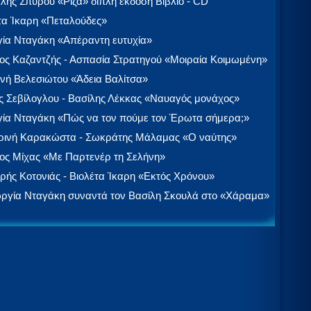
λής Σπύρου «Ρίζα» διπλή έκδοση Βιβλίο - CD
τα Ίκαρη «Πεταλούδες»
ία Νταγάκη «Aπέραντη ευτυχία»
ος Καζαντζής - Ασπασία Στρατηγού «Μοιραία Κοιμωμένη»
νή Βελεσιώτου «Άδεια Βαλίτσα»
 Σεβίλογλου - Βασίλης Λέκκας «Ναυαγός μονάχος»
ία Νταγάκη «Πώς να τον πούμε τον Έρωτα σήμερα;»
ινή Καρακώστα - Σωκράτης Μάλαμας «Ο ναύτης»
ος Μίχας «Με Παρτενέρ τη Σελήνη»
ής Κοτονιάς - Βιολέτα Ίκαρη «Εκτός Χρόνου»
ργία Νταγάκη συναντά τον Βασίλη Σκουλά στο «Χάραμα»