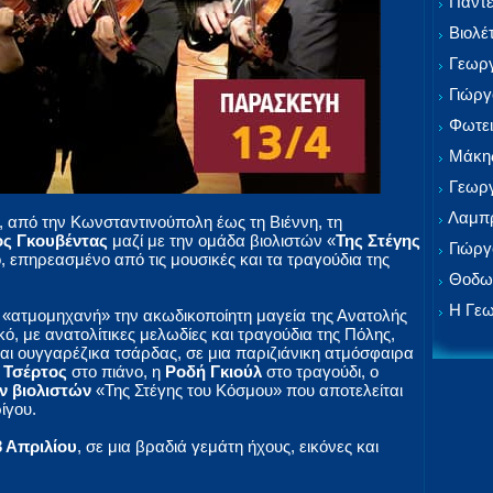
Παντε
Βιολέ
Γεωργ
Γιώργ
Φωτει
Μάκης
Γεωργ
Λαμπρ
, από την Κωνσταντινούπολη έως τη Βιέννη, τη
ος Γκουβέντας
μαζί με την ομάδα βιολιστών «
Της Στέγης
Γιώργ
 επηρεασμένο από τις μουσικές και τα τραγούδια της
Θοδωρ
Η Γεω
ι «ατμομηχανή» την ακωδικοποίητη μαγεία της Ανατολής
κό, με ανατολίτικες μελωδίες και τραγούδια της Πόλης,
και ουγγαρέζικα τσάρδας, σε μια παριζιάνικη ατμόσφαιρα
 Τσέρτος
στο πιάνο, η
Ροδή Γκιούλ
στο τραγούδι, ο
ν βιολιστών
«Της Στέγης του Κόσμου» που αποτελείται
ίγου.
 Απριλίου
, σε μια βραδιά γεμάτη ήχους, εικόνες και