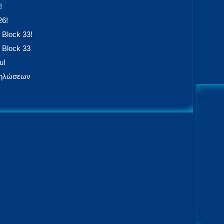
!
26!
 Block 33!
 Block 33
ul
δηλώσεων