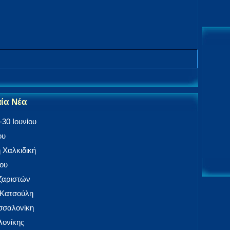
αία Νέα
30 Ιουνίου
ου
 Χαλκιδική
ίου
αζαριστών
 Κατσούλη
εσσαλονίκη
ονίκης