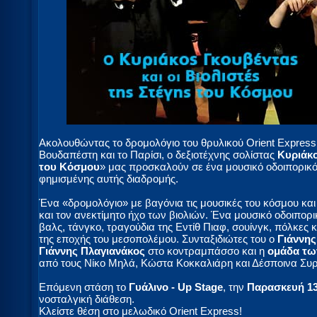
Ακολουθώντας το δρομολόγιο του θρυλικού Orient Express
Βουδαπέστη και το Παρίσι, ο δεξιοτέχνης σολίστας
Κυριάκ
του Κόσμου
» μας προσκαλούν σε ένα μουσικό οδοιπορικό,
φημισμένης αυτής διαδρομής.
Ένα «δρομολόγιο» με βαγόνια τις μουσικές του κόσμου κα
και τον ανεκτίμητο ήχο των βιολιών. Ένα μουσικό οδοιπορι
βαλς, τάνγκο, τραγούδια της Εντίθ Πιαφ, σουίνγκ, πόλκες 
της εποχής του μεσοπολέμου. Συνταξιδιώτες του ο
Γιάννης
Γιάννης Πλαγιανάκος
στο κοντραμπάσσο και η
ομάδα τω
από τους Νίκο Μηλά, Κώστα Κοκκαλιάρη και Δέσποινα Συρ
Επόμενη στάση το
Γυάλινο - Up Stage
, την
Παρασκευή 13
νοσταλγική διάθεση.
Κλείστε θέση στο μελωδικό Orient Express!