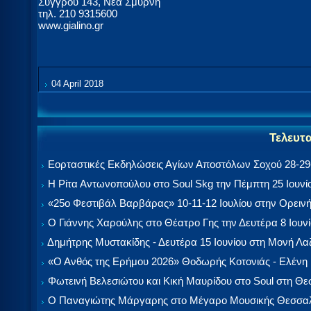
Συγγρού 143, Νέα Σμύρνη
τηλ. 210 9315600
www.gialino.gr
04 April 2018
Τελευτ
Εορταστικές Εκδηλώσεις Αγίων Αποστόλων Σοχού 28-29-
Η Ρίτα Αντωνοπούλου στο Soul Skg την Πέμπτη 25 Ιουνί
«25ο Φεστιβάλ Βαρβάρας» 10-11-12 Ιουλίου στην Ορεινή
Ο Γιάννης Χαρούλης στο Θέατρο Γης την Δευτέρα 8 Ιουν
Δημήτρης Μυστακίδης - Δευτέρα 15 Ιουνίου στη Μονή Λ
«Ο Ανθός της Ερήμου 2026» Θοδωρής Κοτονιάς - Ελένη
Φωτεινή Βελεσιώτου και Κική Μαυρίδου στο Soul στη Θ
Ο Παναγιώτης Μάργαρης στο Μέγαρο Μουσικής Θεσσαλ