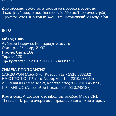
Δύο φίλοι,μια βόλτα σε απρόσμενα μουσικά μονοπάτια.
"Γέλα ψυχή μου,το σκοτάδι του ενός δύο μαζί το κάνουν φώς"
Έρχονται στο
Club του Μύλου
, την
Παρασκευή 20 Απριλίου
INFO
Μύλος Club
Ανδρέου Γεωργίου 56, περιοχη Σφαγεία
Ώρα προσέλευσης: 21:30
Προπώληση
: 10€
Ταμείο
: 12€
Τηλ κρατησεων: 2310.510081, 6949950530
ΣΗΜΕΙΑ ΠΡΟΠΩΛΗΣΗΣ
:
ΣΑΡΩΘΡΟΝ (Λαδάδικα, Κατούνη 17 - 2310.538282)
ΗΛΙΟΤΡΟΠΙΟ (Πλατεία Ναυαρίνου 14 - 2310.278515)
ΔΙΩΡΟΦΟΝ (Καλαμαριά, Κερασούντος 81 - 2310.453998)
ΠΡΙΓΚΗΠΟΣ (Αποστόλου Παύλου 22, 2310.248188)
Κρατήσεις
: Αποστολή στο inbox της σελίδας Mylos Club
Thessaloniki με το όνομα σας, τηλέφωνο και αριθμό ατόμων.