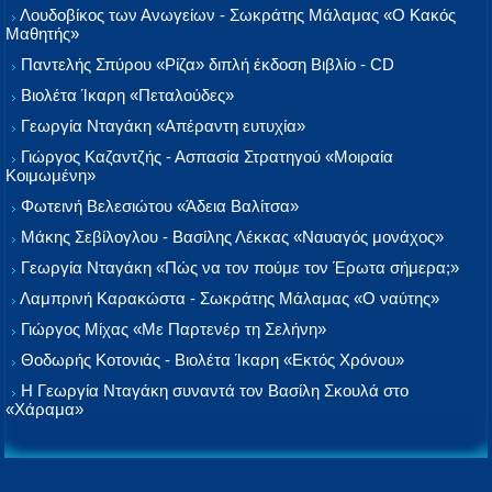
Λουδοβίκος των Ανωγείων - Σωκράτης Μάλαμας «Ο Κακός
Μαθητής»
Παντελής Σπύρου «Ρίζα» διπλή έκδοση Βιβλίο - CD
Βιολέτα Ίκαρη «Πεταλούδες»
Γεωργία Νταγάκη «Aπέραντη ευτυχία»
Γιώργος Καζαντζής - Ασπασία Στρατηγού «Μοιραία
Κοιμωμένη»
Φωτεινή Βελεσιώτου «Άδεια Βαλίτσα»
Μάκης Σεβίλογλου - Βασίλης Λέκκας «Ναυαγός μονάχος»
Γεωργία Νταγάκη «Πώς να τον πούμε τον Έρωτα σήμερα;»
Λαμπρινή Καρακώστα - Σωκράτης Μάλαμας «Ο ναύτης»
Γιώργος Μίχας «Με Παρτενέρ τη Σελήνη»
Θοδωρής Κοτονιάς - Βιολέτα Ίκαρη «Εκτός Χρόνου»
Η Γεωργία Νταγάκη συναντά τον Βασίλη Σκουλά στο
«Χάραμα»