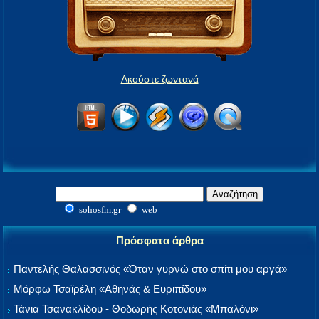
Ακούστε ζωντανά
sohosfm.gr
web
Πρόσφατα άρθρα
Παντελής Θαλασσινός «Όταν γυρνώ στο σπίτι μου αργά»
Μόρφω Τσαϊρέλη «Αθηνάς & Ευριπίδου»
Τάνια Τσανακλίδου - Θοδωρής Κοτονιάς «Μπαλόνι»