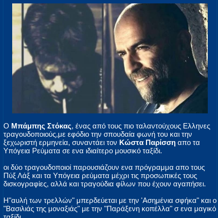
Ο
Μπάμπης Στόκας
, ένας από τους πιο ταλαντούχους Ελληνες
τραγουδοποιούς,με εφόδιο την σπουδαία φωνή του και την
ξεχωριστή ερμηνεία, συναντάει τον
Κώστα Παρίσση
απο τα
Υπόγεια Ρεύματα σε ενα ιδιαίτερο μουσικό ταξίδι.
οι δύο τραγουδοποιοί παρουσιάζουν ενα πρόγραμμα απο τους
Πύξ Λάξ και τα Υπόγεια ρεύματα μέχρι τις προσωπικές τους
δισκογραφίες, αλλά και τραγούδια φίλων που έχουν αγαπήσει.
Η"αυλή των τρελλών" μπερδεύεται με την 'Ασημένια σφήκα" και ο
"Βασιλιάς της μοναξιάς" με την "Παράξενη κοπέλλα" σ ενα μαγικό
ταξίδι.