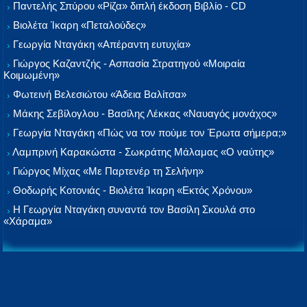
Παντελής Σπύρου «Ρίζα» διπλή έκδοση Βιβλίο - CD
Βιολέτα Ίκαρη «Πεταλούδες»
Γεωργία Νταγάκη «Aπέραντη ευτυχία»
Γιώργος Καζαντζής - Ασπασία Στρατηγού «Μοιραία
Κοιμωμένη»
Φωτεινή Βελεσιώτου «Άδεια Βαλίτσα»
Μάκης Σεβίλογλου - Βασίλης Λέκκας «Ναυαγός μονάχος»
Γεωργία Νταγάκη «Πώς να τον πούμε τον Έρωτα σήμερα;»
Λαμπρινή Καρακώστα - Σωκράτης Μάλαμας «Ο ναύτης»
Γιώργος Μίχας «Με Παρτενέρ τη Σελήνη»
Θοδωρής Κοτονιάς - Βιολέτα Ίκαρη «Εκτός Χρόνου»
Η Γεωργία Νταγάκη συναντά τον Βασίλη Σκουλά στο
«Χάραμα»