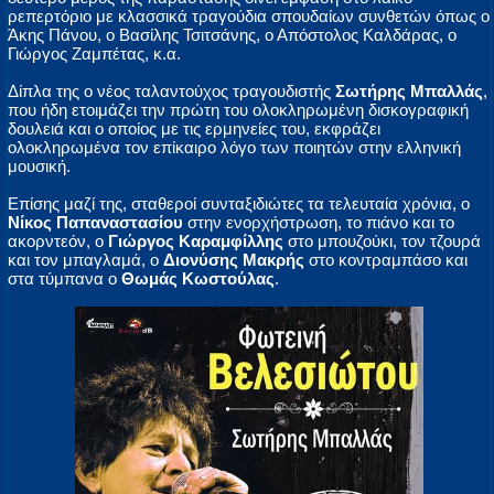
ρεπερτόριο με κλασσικά τραγούδια σπουδαίων συνθετών όπως ο
Άκης Πάνου, ο Βασίλης Τσιτσάνης, ο Απόστολος Καλδάρας, ο
Γιώργος Ζαμπέτας, κ.α.
Δίπλα της ο νέος ταλαντούχος τραγουδιστής
Σωτήρης Μπαλλάς
,
που ήδη ετοιμάζει την πρώτη του ολοκληρωμένη δισκογραφική
δουλειά και ο οποίος με τις ερμηνείες του, εκφράζει
ολοκληρωμένα τον επίκαιρο λόγο των ποιητών στην ελληνική
μουσική.
Επίσης μαζί της, σταθεροί συνταξιδιώτες τα τελευταία χρόνια, ο
Νίκος Παπαναστασίου
στην ενορχήστρωση, το πιάνο και το
ακορντεόν, ο
Γιώργος Καραμφίλλης
στο μπουζούκι, τον τζουρά
και τον μπαγλαμά, ο
Διονύσης Μακρής
στο κοντραμπάσο και
στα τύμπανα ο
Θωμάς Κωστούλας
.