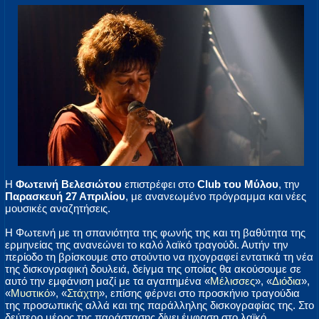
Η
Φωτεινή Βελεσιώτου
επιστρέφει στο
Club του Μύλου
, την
Παρασκευή 27 Απριλίου
, με ανανεωμένο πρόγραμμα και νέες
μουσικές αναζητήσεις.
Η Φωτεινή με τη σπανιότητα της φωνής της και τη βαθύτητα της
ερμηνείας της ανανεώνει το καλό λαϊκό τραγούδι. Αυτήν την
περίοδο τη βρίσκουμε στο στούντιο να ηχογραφεί εντατικά τη νέα
της δισκογραφική δουλειά, δείγμα της οποίας θα ακούσουμε σε
αυτό την εμφάνιση μαζί με τα αγαπημένα «
Μέλισσες
», «
Διόδια
»,
«
Μυστικό
», «
Στάχτη
», επίσης φέρνει στο προσκήνιο τραγούδια
της προσωπικής αλλά και της παράλληλης δισκογραφίας της. Στο
δεύτερο μέρος της παράστασης δίνει έμφαση στο λαϊκό