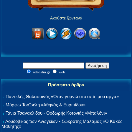
Ακούστε ζωντανά
sohosfm.gr
web
Πρόσφατα άρθρα
Παντελής Θαλασσινός «Όταν γυρνώ στο σπίτι μου αργά»
Μόρφω Τσαϊρέλη «Αθηνάς & Ευριπίδου»
Τάνια Τσανακλίδου - Θοδωρής Κοτονιάς «Μπαλόνι»
Λουδοβίκος των Ανωγείων - Σωκράτης Μάλαμας «Ο Κακός
Μαθητής»