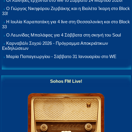
Οι Χαΐνηδες έρχονται στο We το Σάββατο 14 Μαρτίου 2026!
Ο Γιώργος Νικηφόρου Ζερβάκης και η Βιολέτα Ίκαρη στο Block
33!
Η Ιουλία Καραπατάκη για 4 live στη Θεσσαλονίκη και στο Block
33
Ο Λεωνίδας Μπαλάφας για 4 Σάββατα στη σκηνή του Soul
Καρναβάλι Σοχού 2026 - Πρόγραμμα Αποκριάτικων
Εκδηλώσεων
Μαρία Παπαγεωργίου - Σάββατο 31 Ιανουαρίου στο WE
Sohos FM Live!