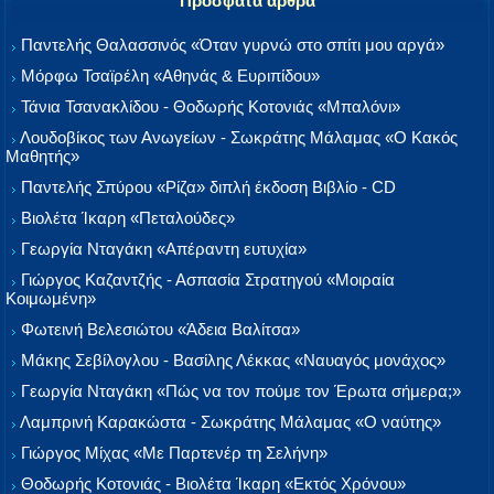
Πρόσφατα άρθρα
Παντελής Θαλασσινός «Όταν γυρνώ στο σπίτι μου αργά»
Μόρφω Τσαϊρέλη «Αθηνάς & Ευριπίδου»
Τάνια Τσανακλίδου - Θοδωρής Κοτονιάς «Μπαλόνι»
Λουδοβίκος των Ανωγείων - Σωκράτης Μάλαμας «Ο Κακός
Μαθητής»
Παντελής Σπύρου «Ρίζα» διπλή έκδοση Βιβλίο - CD
Βιολέτα Ίκαρη «Πεταλούδες»
Γεωργία Νταγάκη «Aπέραντη ευτυχία»
Γιώργος Καζαντζής - Ασπασία Στρατηγού «Μοιραία
Κοιμωμένη»
Φωτεινή Βελεσιώτου «Άδεια Βαλίτσα»
Μάκης Σεβίλογλου - Βασίλης Λέκκας «Ναυαγός μονάχος»
Γεωργία Νταγάκη «Πώς να τον πούμε τον Έρωτα σήμερα;»
Λαμπρινή Καρακώστα - Σωκράτης Μάλαμας «Ο ναύτης»
Γιώργος Μίχας «Με Παρτενέρ τη Σελήνη»
Θοδωρής Κοτονιάς - Βιολέτα Ίκαρη «Εκτός Χρόνου»