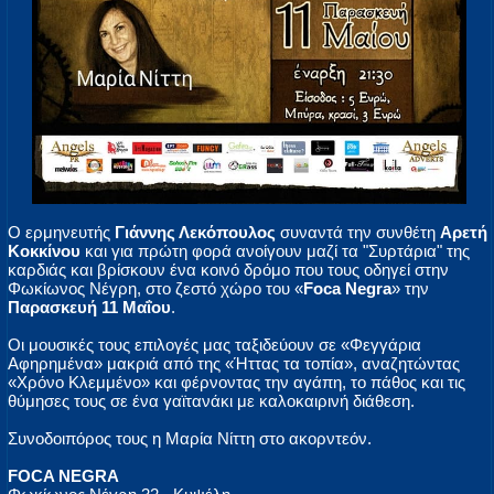
Ο ερμηνευτής
Γιάννης Λεκόπουλος
συναντά την συνθέτη
Αρετή
Κοκκίνου
και για πρώτη φορά ανοίγουν μαζί τα "Συρτάρια" της
καρδιάς και βρίσκουν ένα κοινό δρόμο που τους οδηγεί στην
Φωκίωνος Νέγρη, στο ζεστό χώρο του «
Foca Negra
» την
Παρασκευή 11 Μαΐου
.
Οι μουσικές τους επιλογές μας ταξιδεύουν σε «Φεγγάρια
Αφηρημένα» μακριά από της «Ήττας τα τοπία», αναζητώντας
«Χρόνο Κλεμμένο» και φέρνοντας την αγάπη, το πάθος και τις
θύμησες τους σε ένα γαϊτανάκι με καλοκαιρινή διάθεση.
Συνοδοιπόρος τους η Μαρία Νίττη στο ακορντεόν.
FOCA NEGRA