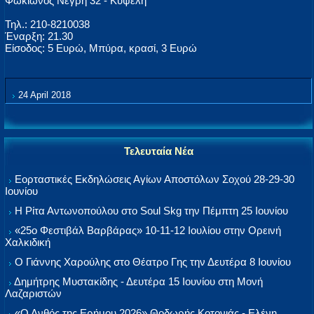
Φωκίωνος Νέγρη 32 - Κυψέλη
Τηλ.: 210-8210038
Έναρξη: 21.30
Είσοδος: 5 Ευρώ, Μπύρα, κρασί, 3 Ευρώ
24 April 2018
Τελευταία Νέα
Εορταστικές Εκδηλώσεις Αγίων Αποστόλων Σοχού 28-29-30
Ιουνίου
Η Ρίτα Αντωνοπούλου στο Soul Skg την Πέμπτη 25 Ιουνίου
«25ο Φεστιβάλ Βαρβάρας» 10-11-12 Ιουλίου στην Ορεινή
Χαλκιδική
Ο Γιάννης Χαρούλης στο Θέατρο Γης την Δευτέρα 8 Ιουνίου
Δημήτρης Μυστακίδης - Δευτέρα 15 Ιουνίου στη Μονή
Λαζαριστών
«Ο Ανθός της Ερήμου 2026» Θοδωρής Κοτονιάς - Ελένη