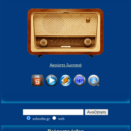
Ακούστε ζωντανά
sohosfm.gr
web