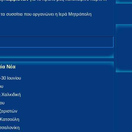
α τα συσσίτια που οργανώνει η Ιερά Μητρόπολη
αία Νέα
30 Ιουνίου
ου
 Χαλκιδική
ίου
αζαριστών
 Κατσούλη
εσσαλονίκη