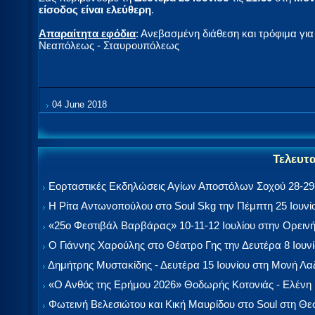
είσοδος είναι ελεύθερη
.
Απαραίτητα εφόδια
: Ανεβασμένη διάθεση και τρόφιμα γι
Νεαπόλεως - Σταυρουπόλεως
04 June 2018
Τελευτ
Εορταστικές Εκδηλώσεις Αγίων Αποστόλων Σοχού 28-29-
Η Ρίτα Αντωνοπούλου στο Soul Skg την Πέμπτη 25 Ιουνί
«25ο Φεστιβάλ Βαρβάρας» 10-11-12 Ιουλίου στην Ορεινή
Ο Γιάννης Χαρούλης στο Θέατρο Γης την Δευτέρα 8 Ιουν
Δημήτρης Μυστακίδης - Δευτέρα 15 Ιουνίου στη Μονή Λ
«Ο Ανθός της Ερήμου 2026» Θοδωρής Κοτονιάς - Ελένη
Φωτεινή Βελεσιώτου και Κική Μαυρίδου στο Soul στη Θ