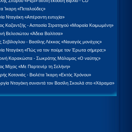
λής Σπύρου «Ρίζα» διπλή έκδοση Βιβλίο - CD
τα Ίκαρη «Πεταλούδες»
ία Νταγάκη «Aπέραντη ευτυχία»
ος Καζαντζής - Ασπασία Στρατηγού «Μοιραία Κοιμωμένη»
νή Βελεσιώτου «Άδεια Βαλίτσα»
 Σεβίλογλου - Βασίλης Λέκκας «Ναυαγός μονάχος»
ία Νταγάκη «Πώς να τον πούμε τον Έρωτα σήμερα;»
ινή Καρακώστα - Σωκράτης Μάλαμας «Ο ναύτης»
ος Μίχας «Με Παρτενέρ τη Σελήνη»
ής Κοτονιάς - Βιολέτα Ίκαρη «Εκτός Χρόνου»
ργία Νταγάκη συναντά τον Βασίλη Σκουλά στο «Χάραμα»