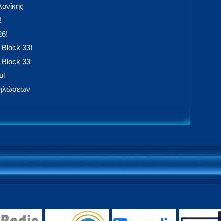
ονίκης
!
26!
 Block 33!
 Block 33
ul
δηλώσεων