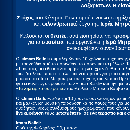
Λαζαριστών. Η είσο
Στόχος
του Κέντρου Πολιτισμού είναι να
στηρίξε
και
φιλανθρωπικό
έργο της
Ιεράς Μητρ
Καλούνται οι
θεατές
, αντί εισιτηρίου, να
προσφέ
για τα
συσσίτια
που οργανώνει η
Ιερά Μητ
ανακουφίζουν συνανθρώπο
Οι «
Imam Baildi
» συμπληρώνουν 10 χρόνια πετυχημένης 
με τραγούδια από το παρελθόν, το παρόν και το μέλλον. Το 
album τους που θα κυκλοφορήσει τη νέα χρονιά. Θα απολα
τους δουλειάς, που αποτελεί μια νέα προσέγγιση στο τραγ
μουσική του Τάκη Μωράκη και σε στίχους του Κώστα Πρετε
φταίει κανείς», σε μουσική των «ImamBaildi» και την ήδη 
«
Τα Ζηλιάρικά σου μάτια
» του θρυλικού Μάρκου Βαμβακάρ
Οι «
Imam Baildi
», εδώ και 10 χρόνια, συγκλονίζουν με τις
και βαλκανική μουσική παράδοση και το πάθος τους για μο
αναζητούν νέους συνδυασμούς ηχοχρωμάτων που κάνουν τ
live εμφάνιση τους μετατρέπεται σε ένα τεράστιο και εκ
Imam Baildi
:
Ορέστης Φαληρέας: DJ, μπάσο