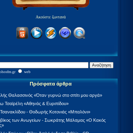
Ακούστε ζωντανά
ohosfm.gr
web
Πρόσφατα άρθρα
λής Θαλασσινός «Όταν γυρνώ στο σπίτι μου αργά»
 Τσαϊρέλη «Αθηνάς & Ευριπίδου»
 Τσανακλίδου - Θοδωρής Κοτονιάς «Μπαλόνι»
βίκος των Ανωγείων - Σωκράτης Μάλαμας «Ο Κακός
ς»