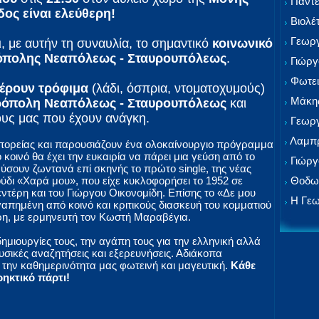
Παντε
δος είναι ελεύθερη!
Βιολέ
Γεωργ
ι
, με αυτήν τη συναυλία, το σημαντικό
κοινωνικό
όπολης Νεαπόλεως - Σταυρουπόλεως
.
Γιώργ
Φωτει
ρουν τρόφιμα
(λάδι, όσπρια, ντοματοχυμούς)
Μάκης
ρόπολη Νεαπόλεως - Σταυρουπόλεως
και
υς μας που έχουν ανάγκη.
Γεωργ
Λαμπρ
πορείας και παρουσιάζουν ένα ολοκαίνουργιο πρόγραμμα
κοινό θα έχει την ευκαιρία να πάρει μια γεύση από το
Γιώργ
ύσουν ζωντανά επί σκηνής το πρώτο single, της νέας
Θοδωρ
ούδι «Χαρά μου», που είχε κυκλοφορήσει το 1952 σε
ντέρη και του Γιώργου Οικονομίδη. Επίσης το «Δε μου
Η Γεω
αγαπημένη από κοινό και κριτικούς διασκευή του κομματιού
η, με ερμηνευτή τον Κωστή Μαραβέγια.
 δημιουργίες τους, την αγάπη τους για την ελληνική αλλά
υσικές αναζητήσεις και εξερευνήσεις. Αδιάκοπα
ην καθημερινότητα μας φωτεινή και μαγευτική.
Κάθε
ρηκτικό πάρτι!