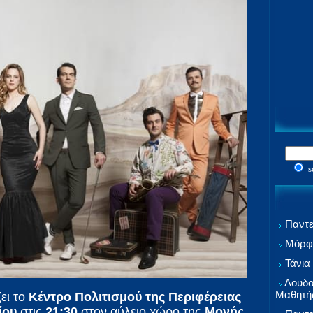
s
Παντε
Μόρφω
Τάνια
Λουδο
Μαθητή
ει το
Κέντρο Πολιτισμού της Περιφέρειας
ίου
στις
21:30
στον αύλειο χώρο της
Μονής