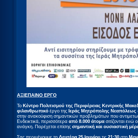
ΑΞΙΕΠΑΙΝΟ ΕΡΓΟ
Το
Κέντρο Πολιτισμού της Περιφέρειας Κεντρικής Μακε
φιλανθρωπικό
έργο της
Ιεράς Μητρόπολης Νεαπόλεως 
στην ανακούφιση σημαντικών προβλημάτων που αντιμετωπί
Ενδεικτικά, περισσότερα
από 8.000 άτομα
σιτίζονται ενώ ο
ανάγκη. Παρέχεται επίσης
σημαντική και ουσιαστική μέρι
Σας περιμένουμε τη
Δευτέρα 25 Ιουνίου
τις
21:30
στη
Μον