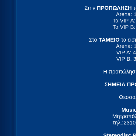
Στην
ΠΡΟΠΩΛΗΣΗ
τ
Arena: 
Τα VIP Α
Τα VIP B
Στο
TAMEIO
τα εισ
Arena: 
VIP A: 
VIP B: 
Η προπώληση
ΣΗΜΕΙΑ Π
Θεσσα
Musi
Μητροπό
τηλ.:231
Stereodisc 