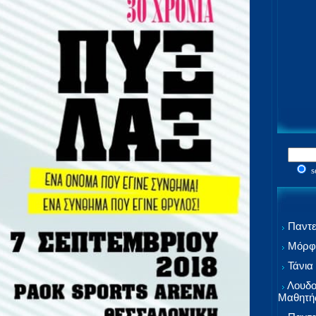
s
Παντε
Μόρφω
Τάνια
Λουδο
Μαθητή