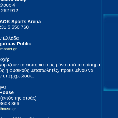
έλους 4
0 262 912
PAOK Sports Arena
 231 5 550 760
ην Ελλάδα
ημάτων Public
master.gr
οχή:
ράζουν τα εισιτήρια τους μόνο από τα επίσημα
ύς ή φυσικούς μεταπωλητές, προκειμένου να
ν υπερχρεώσεις.
ήνα
 House
(εντός της στοάς)
 3608 366
thouse.gr