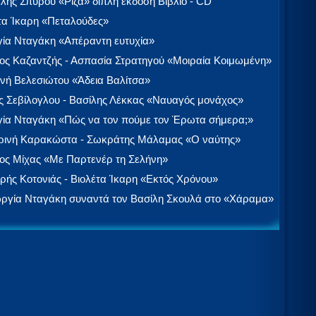
λής Σπύρου «Ρίζα» διπλή έκδοση Βιβλίο - CD
τα Ίκαρη «Πεταλούδες»
ία Νταγάκη «Aπέραντη ευτυχία»
ος Καζαντζής - Ασπασία Στρατηγού «Μοιραία Κοιμωμένη»
νή Βελεσιώτου «Άδεια Βαλίτσα»
 Σεβίλογλου - Βασίλης Λέκκας «Ναυαγός μονάχος»
ία Νταγάκη «Πώς να τον πούμε τον Έρωτα σήμερα;»
ινή Καρακώστα - Σωκράτης Μάλαμας «Ο ναύτης»
ος Μίχας «Με Παρτενέρ τη Σελήνη»
ής Κοτονιάς - Βιολέτα Ίκαρη «Εκτός Χρόνου»
ργία Νταγάκη συναντά τον Βασίλη Σκουλά στο «Χάραμα»