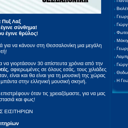
Παντε
Βιολέ
Γεωργ
α Πυξ Λαξ
Γιώργ
έγινε σύνθημα!
Φωτει
υ έγινε θρύλος!
Μάκης
ά για να κάνουν στη Θεσσαλονίκη μια μεγάλη
Γεωργ
τή!
Λαμπρ
ια να γιορτάσουν 30 απίστευτα χρόνια από την
Γιώργ
ρτές
, αφιερωμένες σε όλους εσάς, τους χιλιάδες
Θοδωρ
αν, είναι και θα είναι για τη μουσική της χώρας
Η Γεω
ή μπάντα στην ελληνική μουσική σκηνή.
ι επιστρέφουν όταν τις χρειαζόμαστε, για να μας
στασιά και φως!
 ΕΙΣΙΤΗΡΙΩΝ
σιτηρίων