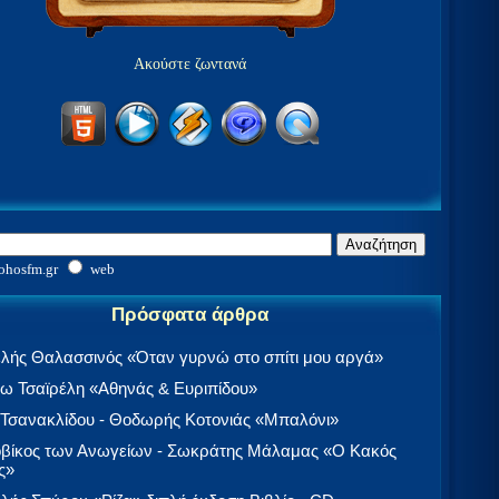
Ακούστε ζωντανά
ohosfm.gr
web
Πρόσφατα άρθρα
λής Θαλασσινός «Όταν γυρνώ στο σπίτι μου αργά»
 Τσαϊρέλη «Αθηνάς & Ευριπίδου»
 Τσανακλίδου - Θοδωρής Κοτονιάς «Μπαλόνι»
βίκος των Ανωγείων - Σωκράτης Μάλαμας «Ο Κακός
ς»