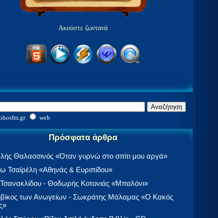
Ακούστε ζωντανά
ohosfm.gr
web
Πρόσφατα άρθρα
λής Θαλασσινός «Όταν γυρνώ στο σπίτι μου αργά»
 Τσαϊρέλη «Αθηνάς & Ευριπίδου»
 Τσανακλίδου - Θοδωρής Κοτονιάς «Μπαλόνι»
βίκος των Ανωγείων - Σωκράτης Μάλαμας «Ο Κακός
ς»