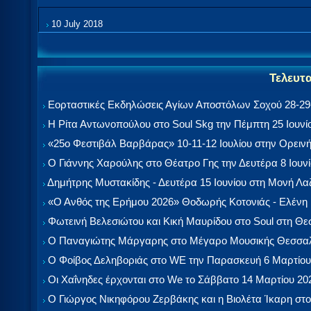
10 July 2018
Τελευτ
Εορταστικές Εκδηλώσεις Αγίων Αποστόλων Σοχού 28-29-
Η Ρίτα Αντωνοπούλου στο Soul Skg την Πέμπτη 25 Ιουνί
«25ο Φεστιβάλ Βαρβάρας» 10-11-12 Ιουλίου στην Ορεινή
Ο Γιάννης Χαρούλης στο Θέατρο Γης την Δευτέρα 8 Ιουν
Δημήτρης Μυστακίδης - Δευτέρα 15 Ιουνίου στη Μονή Λ
«Ο Ανθός της Ερήμου 2026» Θοδωρής Κοτονιάς - Ελένη
Φωτεινή Βελεσιώτου και Κική Μαυρίδου στο Soul στη Θ
Ο Παναγιώτης Μάργαρης στο Μέγαρο Μουσικής Θεσσαλ
Ο Φοίβος Δεληβοριάς στο WE την Παρασκευή 6 Μαρτίου
Οι Χαΐνηδες έρχονται στο We το Σάββατο 14 Μαρτίου 20
Ο Γιώργος Νικηφόρου Ζερβάκης και η Βιολέτα Ίκαρη στο