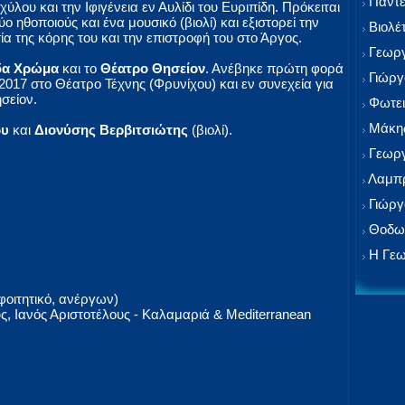
Παντε
λου και την Ιφιγένεια εν Αυλίδι του Ευριπίδη. Πρόκειται
 ηθοποιούς και ένα μουσικό (βιολί) και εξιστορεί την
Βιολέ
α της κόρης του και την επιστροφή του στο Άργος.
Γεωργ
δα Χρώμα
και το
Θέατρο Θησείον
. Ανέβηκε πρώτη φορά
Γιώργ
2017 στο Θέατρο Τέχνης (Φρυνίχου) και εν συνεχεία για
σείον.
Φωτει
Μάκης
ου
και
Διονύσης Βερβιτσιώτης
(βιολί).
Γεωργ
Λαμπρ
Γιώργ
Θοδωρ
Η Γεω
φοιτητικό, ανέργων)
ς, Ιανός Αριστοτέλους - Καλαμαριά & Mediterranean