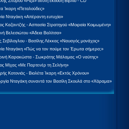
λής Σπύρου «Ρίζα» διπλή έκδοση Βιβλίο - CD
τα Ίκαρη «Πεταλούδες»
ία Νταγάκη «Aπέραντη ευτυχία»
ος Καζαντζής - Ασπασία Στρατηγού «Μοιραία Κοιμωμένη»
νή Βελεσιώτου «Άδεια Βαλίτσα»
 Σεβίλογλου - Βασίλης Λέκκας «Ναυαγός μονάχος»
ία Νταγάκη «Πώς να τον πούμε τον Έρωτα σήμερα;»
ινή Καρακώστα - Σωκράτης Μάλαμας «Ο ναύτης»
ος Μίχας «Με Παρτενέρ τη Σελήνη»
ής Κοτονιάς - Βιολέτα Ίκαρη «Εκτός Χρόνου»
ργία Νταγάκη συναντά τον Βασίλη Σκουλά στο «Χάραμα»