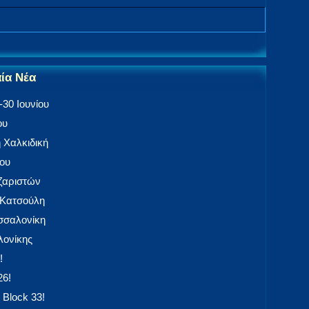
αία Νέα
30 Ιουνίου
ου
 Χαλκιδική
ίου
αζαριστών
 Κατσούλη
εσσαλονίκη
ονίκης
!
26!
 Block 33!