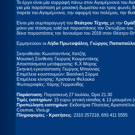
Το έργο είναι μία συρραφή πάνω στον Αγαμέμνονα του Αισχύ
για μία παράσταση με μουσική δωματίου και τρεις φωνές δύο
πορεία του Αγαμέμνονα, την αφορμή του πολέμου, την θυσί
Είναι μία συμπαραγωγή του
Θεάτρου Τέχνης
με την
Ομά
μόνο για τέσσερις sold out παραστάσεις τον Οκτώβριο του 
δέκα παραστάσεις τον Ιανουάριο του 2018 στον Θέατρο Θη
Ερμηνεύουν οι
Λήδα Πρωτοψάλτη
,
Γιώργος Παπαπαύλ
Σκηνοθεσία: Κωνσταντίνος Χατζής
Μουσική Σύνθεση: Γιώργος Κουμεντάκης
Αποσπάσματα μετάφρασης: Κ.Χ Μύρης
Σκηνική εγκατάσταση: Γιώργος Μπούνιας
Επιμέλεια κουστουμιών: Βασιλική Σύρμα
Επιμέλεια κίνησης: Χριστιάνα Φελούκα
Φωτογραφίες: Χάρης Γερμανίδης
Παράσταση
: Παρασκευή 27 Ιουλίου, Ώρα 21.30
Τιμές εισιτηρίων
: 15 ευρώ γενική είσοδος & 13 μειωμένο (
Προπώληση εισιτηρίων
: Εκδοτήρια Πλατείας Αριστοτέλου
Cosmos, Viva.gr
Πληροφορίες - Κρατήσεις
: 2310 257218, 693 411 5555