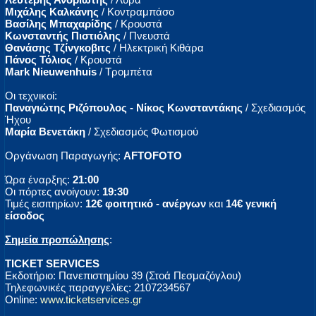
Μιχάλης Καλκάνης
/ Κοντραμπάσο
Βασίλης Μπαχαρίδης
/ Κρουστά
Κωνσταντής Πιστιόλης
/ Πνευστά
Θανάσης Τζίνγκοβιτς
/ Ηλεκτρική Κιθάρα
Πάνος Τόλιος
/ Κρουστά
Mark Nieuwenhuis
/ Τρομπέτα
Οι τεχνικοί:
Παναγιώτης Ριζόπουλος - Νίκος Κωνσταντάκης
/ Σχεδιασμός
Ήχου
Μαρία Βενετάκη
/ Σχεδιασμός Φωτισμού
Οργάνωση Παραγωγής:
AFTOFOTO
Ώρα έναρξης:
21:00
Οι πόρτες ανοίγουν:
19:30
Τιμές εισιτηρίων:
12€ φοιτητικό - ανέργων
και
14€ γενική
είσοδος
Σημεία προπώλησης
:
TICKET SERVICES
Εκδοτήριο: Πανεπιστημίου 39 (Στοά Πεσμαζόγλου)
Τηλεφωνικές παραγγελίες: 2107234567
Online:
www.ticketservices.gr