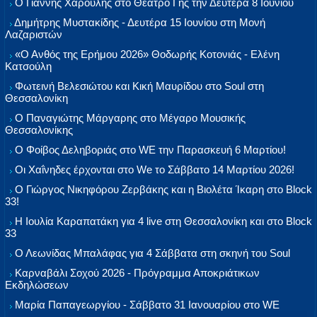
Ο Γιάννης Χαρούλης στο Θέατρο Γης την Δευτέρα 8 Ιουνίου
Δημήτρης Μυστακίδης - Δευτέρα 15 Ιουνίου στη Μονή
Λαζαριστών
«Ο Ανθός της Ερήμου 2026» Θοδωρής Κοτονιάς - Ελένη
Κατσούλη
Φωτεινή Βελεσιώτου και Κική Μαυρίδου στο Soul στη
Θεσσαλονίκη
Ο Παναγιώτης Μάργαρης στο Μέγαρο Μουσικής
Θεσσαλονίκης
Ο Φοίβος Δεληβοριάς στο WE την Παρασκευή 6 Μαρτίου!
Οι Χαΐνηδες έρχονται στο We το Σάββατο 14 Μαρτίου 2026!
Ο Γιώργος Νικηφόρου Ζερβάκης και η Βιολέτα Ίκαρη στο Block
33!
Η Ιουλία Καραπατάκη για 4 live στη Θεσσαλονίκη και στο Block
33
Ο Λεωνίδας Μπαλάφας για 4 Σάββατα στη σκηνή του Soul
Καρναβάλι Σοχού 2026 - Πρόγραμμα Αποκριάτικων
Εκδηλώσεων
Μαρία Παπαγεωργίου - Σάββατο 31 Ιανουαρίου στο WE