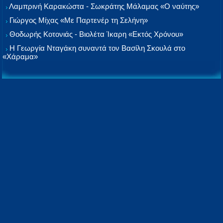
Λαμπρινή Καρακώστα - Σωκράτης Μάλαμας «Ο ναύτης»
Γιώργος Μίχας «Με Παρτενέρ τη Σελήνη»
Θοδωρής Κοτονιάς - Βιολέτα Ίκαρη «Εκτός Χρόνου»
Η Γεωργία Νταγάκη συναντά τον Βασίλη Σκουλά στο
«Χάραμα»