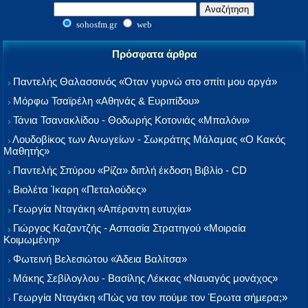
sohosfm.gr
web
Πρόσφατα άρθρα
Παντελής Θαλασσινός «Όταν γυρνώ στο σπίτι μου αργά»
Μόρφω Τσαϊρέλη «Αθηνάς & Ευριπίδου»
Τάνια Τσανακλίδου - Θοδωρής Κοτονιάς «Μπαλόνι»
Λουδοβίκος των Ανωγείων - Σωκράτης Μάλαμας «Ο Κακός
Μαθητής»
Παντελής Σπύρου «Ρίζα» διπλή έκδοση Βιβλίο - CD
Βιολέτα Ίκαρη «Πεταλούδες»
Γεωργία Νταγάκη «Aπέραντη ευτυχία»
Γιώργος Καζαντζής - Ασπασία Στρατηγού «Μοιραία
Κοιμωμένη»
Φωτεινή Βελεσιώτου «Άδεια Βαλίτσα»
Μάκης Σεβίλογλου - Βασίλης Λέκκας «Ναυαγός μονάχος»
Γεωργία Νταγάκη «Πώς να τον πούμε τον Έρωτα σήμερα;»