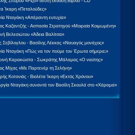
λής Σπύρου «Ρίζα» διπλή έκδοση Βιβλίο - CD
τα Ίκαρη «Πεταλούδες»
ία Νταγάκη «Aπέραντη ευτυχία»
ος Καζαντζής - Ασπασία Στρατηγού «Μοιραία Κοιμωμένη»
νή Βελεσιώτου «Άδεια Βαλίτσα»
 Σεβίλογλου - Βασίλης Λέκκας «Ναυαγός μονάχος»
ία Νταγάκη «Πώς να τον πούμε τον Έρωτα σήμερα;»
ινή Καρακώστα - Σωκράτης Μάλαμας «Ο ναύτης»
ος Μίχας «Με Παρτενέρ τη Σελήνη»
ής Κοτονιάς - Βιολέτα Ίκαρη «Εκτός Χρόνου»
ργία Νταγάκη συναντά τον Βασίλη Σκουλά στο «Χάραμα»