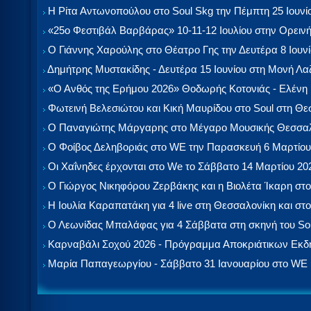
Η Ρίτα Αντωνοπούλου στο Soul Skg την Πέμπτη 25 Ιουνί
«25ο Φεστιβάλ Βαρβάρας» 10-11-12 Ιουλίου στην Ορεινή
Ο Γιάννης Χαρούλης στο Θέατρο Γης την Δευτέρα 8 Ιουν
Δημήτρης Μυστακίδης - Δευτέρα 15 Ιουνίου στη Μονή Λ
«Ο Ανθός της Ερήμου 2026» Θοδωρής Κοτονιάς - Ελένη
Φωτεινή Βελεσιώτου και Κική Μαυρίδου στο Soul στη Θ
Ο Παναγιώτης Μάργαρης στο Μέγαρο Μουσικής Θεσσαλ
Ο Φοίβος Δεληβοριάς στο WE την Παρασκευή 6 Μαρτίου
Οι Χαΐνηδες έρχονται στο We το Σάββατο 14 Μαρτίου 20
Ο Γιώργος Νικηφόρου Ζερβάκης και η Βιολέτα Ίκαρη στο
Η Ιουλία Καραπατάκη για 4 live στη Θεσσαλονίκη και στο
Ο Λεωνίδας Μπαλάφας για 4 Σάββατα στη σκηνή του So
Καρναβάλι Σοχού 2026 - Πρόγραμμα Αποκριάτικων Εκ
Μαρία Παπαγεωργίου - Σάββατο 31 Ιανουαρίου στο WE