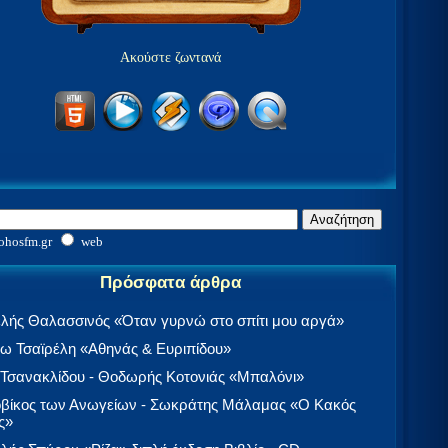
Ακούστε ζωντανά
ohosfm.gr
web
Πρόσφατα άρθρα
λής Θαλασσινός «Όταν γυρνώ στο σπίτι μου αργά»
 Τσαϊρέλη «Αθηνάς & Ευριπίδου»
 Τσανακλίδου - Θοδωρής Κοτονιάς «Μπαλόνι»
βίκος των Ανωγείων - Σωκράτης Μάλαμας «Ο Κακός
ς»