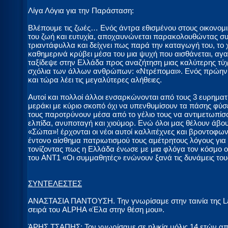
Λίγα Λόγια για την Παράσταση:
Βλέπουμε τις ζωές… Ενός άντρα εθισμένου στους οικονομι
του ζωή και ευτυχία, αποχαυνώνεται παρακολουθώντας συ
τριαντάφυλλα και δείχνει πως παρά την καταγωγή του, το 
καθημερινά κρύβει μέσα του μια ψυχή που αισθάνεται, αγα
ταξίδεψε στην Ελλάδα προς αναζήτηση μιας καλύτερης τύ
σχόλια των άλλων ανθρώπων: «Ντρέπομαι». Ενός πρώην με
και τώρα λέει τις μεγαλύτερες αλήθειες.
Αυτοί και πολλοί άλλοι ενσαρκώνονται από τους 3 ευρηματ
μεράκι με κύριο σκοπό όχι να υπενθυμίσουν τα πάσης φ
τους παροτρύνουν μέσα από το γέλιο τους να αντιμετωπίσο
ελπίδα, ανυποταγή και χιούμορ. Ενώ όλοι μας θέλουν άβου
«Σώπα»! έρχονται οι νέοι αυτοί καλλιτέχνες και βροντοφ
έντονο αίσθημα πατριωτισμού τους αμέτρητους λόγους για
τονίζοντας πως η Ελλάδα ένωσε με μια φλόγα τον κόσμο ο
του ANT1 «Οι συμμαθητές» ενώνουν ξανά τις δυνάμεις του
ΣΥΝΤΕΛΕΣΤΕΣ
ΑΝΑΣΤΑΣΙΑ ΠΑΝΤΟΥΣΗ. Την γνωρίσαμε στην ταινία της L
σειρά του ALPHA «Έλα στην θέση μου».
ΆΡΗΣ ΤΣΑΠΗΣ: Τον γνωρίσαμε σε ηλικία μόλις 14 ετών από