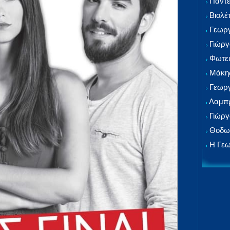
Παντε
Βιολέ
Γεωργ
Γιώργ
Φωτει
Μάκης
Γεωργ
Λαμπρ
Γιώργ
Θοδωρ
Η Γεω