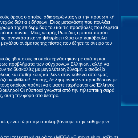
κούς όρους ο οποίος, αδιαφορώντας για την προσωπική
νεχώς δελτία ειδήσεων. Ενός μετανάστη που πουλάει
χρώμα της επιδερμίδας του και τις προσβολές που δέχεται
πά και πονάει. Μιας νεαρής Ρωσίδας η οποία παρότι
χης, αναγκάστηκε να ψιθυρίσει τώρα στα κακόβουλα
γάλου ονόματος της πίστας που έζησε το όνειρο του
ικούς ηθοποιούς οι οποίοι εργάστηκαν με αγάπη και
ύσεως προβλήματα των σύγχρονων Ελλήνων, αλλά να
υν τις δυσκολίες με μεγαλύτερη δύναμη, αισιοδοξία,
λους και παθητικούς και λένε στον καθένα από εμάς
ωνάζουν «Μίλα»!. Επίσης, δε λησμονούν να προσθέσουν με
 τους οποίους πρέπει να είμαστε περήφανοι ως Έλληνες
λόκληρο! Οι ηθοποιοί γνωστοί από την τηλεοπτική σειρά
ς, αυτή την φορά στο θέατρο.
acta, ενώ τώρα την απολαμβάνουμε στην καθημερινή
 την τηλεοπτική σειρά του MEGA «Ευτυχισμένοι μαζί» σε