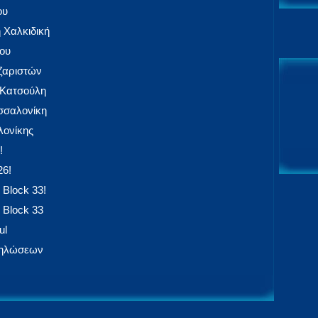
ου
 Χαλκιδική
ίου
αζαριστών
 Κατσούλη
εσσαλονίκη
ονίκης
!
26!
 Block 33!
 Block 33
ul
δηλώσεων