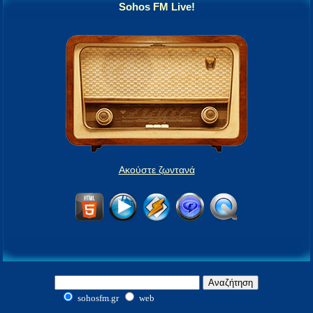
Sohos FM Live!
Ακούστε ζωντανά
sohosfm.gr
web