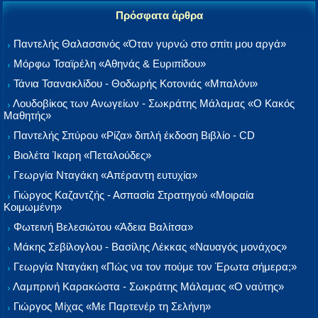
Πρόσφατα άρθρα
Παντελής Θαλασσινός «Όταν γυρνώ στο σπίτι μου αργά»
Μόρφω Τσαϊρέλη «Αθηνάς & Ευριπίδου»
Τάνια Τσανακλίδου - Θοδωρής Κοτονιάς «Μπαλόνι»
Λουδοβίκος των Ανωγείων - Σωκράτης Μάλαμας «Ο Κακός
Μαθητής»
Παντελής Σπύρου «Ρίζα» διπλή έκδοση Βιβλίο - CD
Βιολέτα Ίκαρη «Πεταλούδες»
Γεωργία Νταγάκη «Aπέραντη ευτυχία»
Γιώργος Καζαντζής - Ασπασία Στρατηγού «Μοιραία
Κοιμωμένη»
Φωτεινή Βελεσιώτου «Άδεια Βαλίτσα»
Μάκης Σεβίλογλου - Βασίλης Λέκκας «Ναυαγός μονάχος»
Γεωργία Νταγάκη «Πώς να τον πούμε τον Έρωτα σήμερα;»
Λαμπρινή Καρακώστα - Σωκράτης Μάλαμας «Ο ναύτης»
Γιώργος Μίχας «Με Παρτενέρ τη Σελήνη»