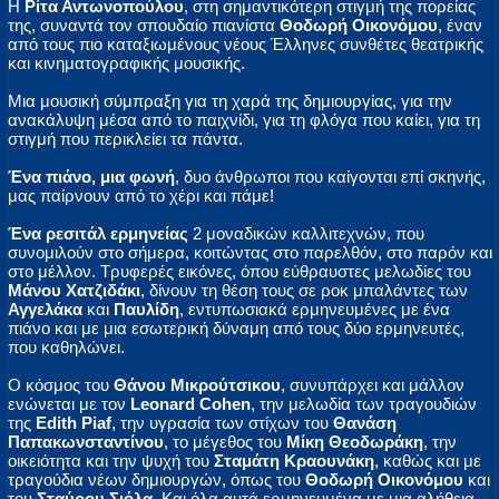
Η
Ρίτα Αντωνοπούλου
, στη σημαντικότερη στιγμή της πορείας
της, συναντά τον σπουδαίο πιανίστα
Θοδωρή Οικονόμου
, έναν
από τους πιο καταξιωμένους νέους Έλληνες συνθέτες θεατρικής
και κινηματογραφικής μουσικής.
Μια μουσική σύμπραξη για τη χαρά της δημιουργίας, για την
ανακάλυψη μέσα από το παιχνίδι, για τη φλόγα που καίει, για τη
στιγμή που περικλείει τα πάντα.
Ένα πιάνο, μια φωνή
, δυο άνθρωποι που καίγονται επί σκηνής,
μας παίρνουν από το χέρι και πάμε!
Ένα ρεσιτάλ ερμηνείας
2 μοναδικών καλλιτεχνών, που
συνομιλούν στο σήμερα, κοιτώντας στο παρελθόν, στο παρόν και
στο μέλλον. Τρυφερές εικόνες, όπου εύθραυστες μελωδίες του
Μάνου Χατζιδάκι
, δίνουν τη θέση τους σε ροκ μπαλάντες των
Αγγελάκα
και
Παυλίδη
, εντυπωσιακά ερμηνευμένες με ένα
πιάνο και με μια εσωτερική δύναμη από τους δύο ερμηνευτές,
που καθηλώνει.
Ο κόσμος του
Θάνου Μικρούτσικου
, συνυπάρχει και μάλλον
ενώνεται με τον
Leonard Cohen
, την μελωδία των τραγουδιών
της
Edith Piaf
, την υγρασία των στίχων του
Θανάση
Παπακωνσταντίνου
, το μέγεθος του
Μίκη Θεοδωράκη
, την
οικειότητα και την ψυχή του
Σταμάτη Κραουνάκη
, καθώς και με
τραγούδια νέων δημιουργών, όπως του
Θοδωρή Οικονόμου
και
του
Σταύρου Σιόλα
. Και όλα αυτά ερμηνευμένα με μια αλήθεια