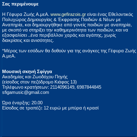
Σας περιμένουμε
Η Γέφυρα Ζωής A.μεA.
www.gefirazois.gr
είναι ένας Εθελοντικός
Πολυχώρος Δημιουργίας & Έκφρασης Παιδιών & Νέων με
Αναπηρία, και δημιουργήθηκε από γονείς παιδιών με αναπηρία,
με σκοπό να στηρίξει την καθημερινότητα των παιδιών, και να
εξασφαλίσει ..ένα περιβάλλον χαράς και αγάπης, χωρίς
διακρίσεις και ανισότητες.
*Μέρος των εσόδων θα δοθούν για της ανάγκες της Γέφυρα Ζωής
A.μεA.
Μουσική σκηνή Σφίγγα
Ακαδημίας και Ζωοδόχου Πηγής
(είσοδος στον πεζόδρομο Κιάφας 13)
Τηλέφωνο κρατήσεων: 2114096149, 6987844845
sfigamusic@gmail.com
Ώρα έναρξης: 20.00
Είσοδος σε τραπέζι: 12 ευρώ με μπύρα ή κρασί