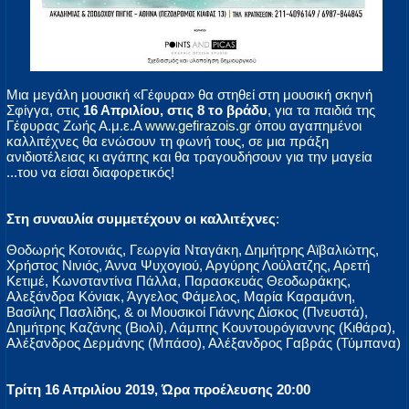
Μια μεγάλη μουσική «Γέφυρα» θα στηθεί στη μουσική σκηνή
Σφίγγα, στις
16 Απριλίου, στις 8 το βράδυ
, για τα παιδιά της
Γέφυρας Ζωής Α.μ.ε.Α
www.gefirazois.gr
όπου αγαπημένοι
καλλιτέχνες θα ενώσουν τη φωνή τους, σε μια πράξη
ανιδιοτέλειας κι αγάπης και θα τραγουδήσουν για την μαγεία
...του να είσαι διαφορετικός!
Στη συναυλία συμμετέχουν οι καλλιτέχνες
:
Θοδωρής Κοτονιάς, Γεωργία Νταγάκη, Δημήτρης Αϊβαλιώτης,
Χρήστος Νινιός, Άννα Ψυχογιού, Αργύρης Λούλατζης, Αρετή
Κετιμέ, Κωνσταντίνα Πάλλα, Παρασκευάς Θεοδωράκης,
Αλεξάνδρα Κόνιακ, Άγγελος Φάμελος, Μαρία Καραμάνη,
Βασίλης Πασλίδης, & οι Μουσικοί Γιάννης Δίσκος (Πνευστά),
Δημήτρης Καζάνης (Βιολί), Λάμπης Κουντουρόγιαννης (Κιθάρα),
Αλέξανδρος Δερμάνης (Μπάσο), Αλέξανδρος Γαβράς (Τύμπανα)
Τρίτη 16 Απριλίου 2019, Ώρα προέλευσης 20:00