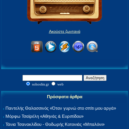
Ακούστε ζωντανά
sohosfm.gr
web
Πρόσφατα άρθρα
Παντελής Θαλασσινός «Όταν γυρνώ στο σπίτι μου αργά»
Μόρφω Τσαϊρέλη «Αθηνάς & Ευριπίδου»
Τάνια Τσανακλίδου - Θοδωρής Κοτονιάς «Μπαλόνι»