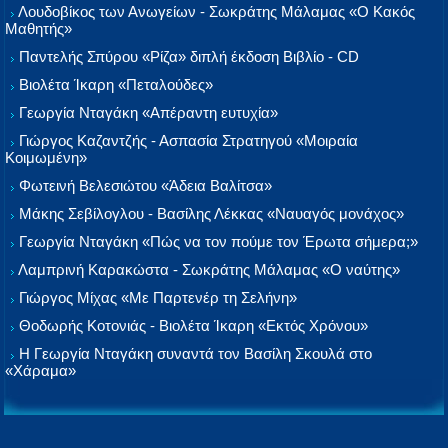
Λουδοβίκος των Ανωγείων - Σωκράτης Μάλαμας «Ο Κακός
Μαθητής»
Παντελής Σπύρου «Ρίζα» διπλή έκδοση Βιβλίο - CD
Βιολέτα Ίκαρη «Πεταλούδες»
Γεωργία Νταγάκη «Aπέραντη ευτυχία»
Γιώργος Καζαντζής - Ασπασία Στρατηγού «Μοιραία
Κοιμωμένη»
Φωτεινή Βελεσιώτου «Άδεια Βαλίτσα»
Μάκης Σεβίλογλου - Βασίλης Λέκκας «Ναυαγός μονάχος»
Γεωργία Νταγάκη «Πώς να τον πούμε τον Έρωτα σήμερα;»
Λαμπρινή Καρακώστα - Σωκράτης Μάλαμας «Ο ναύτης»
Γιώργος Μίχας «Με Παρτενέρ τη Σελήνη»
Θοδωρής Κοτονιάς - Βιολέτα Ίκαρη «Εκτός Χρόνου»
Η Γεωργία Νταγάκη συναντά τον Βασίλη Σκουλά στο
«Χάραμα»