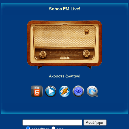
Sohos FM Live!
Ακούστε ζωντανά
sohosfm.gr
web