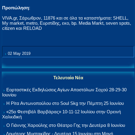
Προπώληση
:
VIVA.gr, Σάρωθρον, 11876 και σε όλα τα καταστήματα: SHELL,
My market, metro, Ευριπίδης, εκο, bp. Media Markt, seven spots,
citizen και RELOAD
02 May 2019
Τελευταία Νέα
Εορταστικές Εκδηλώσεις Αγίων Αποστόλων Σοχού 28-29-30
Ιουνίου
Η Ρίτα Αντωνοπούλου στο Soul Skg την Πέμπτη 25 Ιουνίου
«25ο Φεστιβάλ Βαρβάρας» 10-11-12 Ιουλίου στην Ορεινή
Χαλκιδική
Ο Γιάννης Χαρούλης στο Θέατρο Γης την Δευτέρα 8 Ιουνίου
Δημήτρης Μυστακίδης - Δευτέρα 15 Ιουνίου στη Μονή