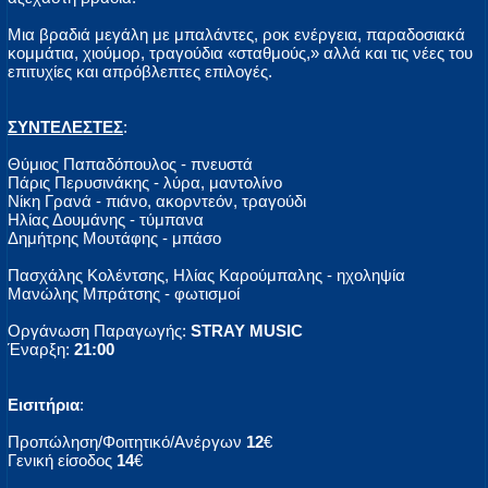
Μια βραδιά μεγάλη με μπαλάντες, ροκ ενέργεια, παραδοσιακά
κομμάτια, χιούμορ, τραγούδια «σταθμούς,» αλλά και τις νέες του
επιτυχίες και απρόβλεπτες επιλογές.
ΣΥΝΤΕΛΕΣΤΕΣ
:
Θύμιος Παπαδόπουλος - πνευστά
Πάρις Περυσινάκης - λύρα, μαντολίνο
Νίκη Γρανά - πιάνο, ακορντεόν, τραγούδι
Ηλίας Δουμάνης - τύμπανα
Δημήτρης Μουτάφης - μπάσο
Πασχάλης Κολέντσης, Ηλίας Καρούμπαλης - ηχοληψία
Μανώλης Μπράτσης - φωτισμοί
Οργάνωση Παραγωγής:
STRAY MUSIC
Έναρξη:
21:00
Εισιτήρια
:
Προπώληση/Φοιτητικό/Ανέργων
12
€
Γενική είσοδος
14
€