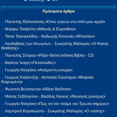
Πρόσφατα άρθρα
Παντελής Θαλασσινός «Όταν γυρνώ στο σπίτι μου αργά»
Μόρφω Τσαϊρέλη «Αθηνάς & Ευριπίδου»
Τάνια Τσανακλίδου - Θοδωρής Κοτονιάς «Μπαλόνι»
Λουδοβίκος των Ανωγείων - Σωκράτης Μάλαμας «Ο Κακός
Μαθητής»
Παντελής Σπύρου «Ρίζα» διπλή έκδοση Βιβλίο - CD
Βιολέτα Ίκαρη «Πεταλούδες»
Γεωργία Νταγάκη «Aπέραντη ευτυχία»
Γιώργος Καζαντζής - Ασπασία Στρατηγού «Μοιραία
Κοιμωμένη»
Φωτεινή Βελεσιώτου «Άδεια Βαλίτσα»
Μάκης Σεβίλογλου - Βασίλης Λέκκας «Ναυαγός μονάχος»
Γεωργία Νταγάκη «Πώς να τον πούμε τον Έρωτα σήμερα;»
Λαμπρινή Καρακώστα - Σωκράτης Μάλαμας «Ο ναύτης»