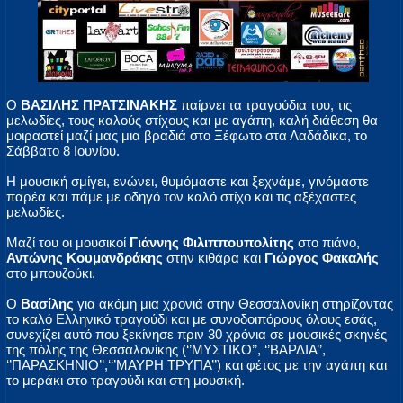
Ο
ΒΑΣΙΛΗΣ ΠΡΑΤΣΙΝΑΚΗΣ
παίρνει τα τραγούδια του, τις
μελωδίες, τους καλούς στίχους και με αγάπη, καλή διάθεση θα
μοιραστεί μαζί μας μια βραδιά στο Ξέφωτο στα Λαδάδικα, το
Σάββατο 8 Ιουνίου.
Η μουσική σμίγει, ενώνει, θυμόμαστε και ξεχνάμε, γινόμαστε
παρέα και πάμε με οδηγό τον καλό στίχο και τις αξέχαστες
μελωδίες.
Μαζί του οι μουσικοί
Γιάννης Φιλιππουπολίτης
στο πιάνο,
Αντώνης Κουμανδράκης
στην κιθάρα και
Γιώργος Φακαλής
στο μπουζούκι.
Ο
Βασίλης
για ακόμη μια χρονιά στην Θεσσαλονίκη στηρίζοντας
το καλό Ελληνικό τραγούδι και με συνοδοιπόρους όλους εσάς,
συνεχίζει αυτό που ξεκίνησε πριν 30 χρόνια σε μουσικές σκηνές
της πόλης της Θεσσαλονίκης (‘’ΜΥΣΤΙΚΟ’’, ‘’ΒΑΡΔΙΑ’’,
‘’ΠΑΡΑΣΚΗΝΙΟ’’,‘‘’ΜΑΥΡΗ ΤΡΥΠΑ’’) και φέτος με την αγάπη και
το μεράκι στο τραγούδι και στη μουσική.