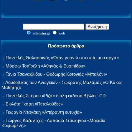
sohosfm.gr
web
Πρόσφατα άρθρα
Παντελής Θαλασσινός «Όταν γυρνώ στο σπίτι μου αργά»
Μόρφω Τσαϊρέλη «Αθηνάς & Ευριπίδου»
Τάνια Τσανακλίδου - Θοδωρής Κοτονιάς «Μπαλόνι»
Λουδοβίκος των Ανωγείων - Σωκράτης Μάλαμας «Ο Κακός
Μαθητής»
Παντελής Σπύρου «Ρίζα» διπλή έκδοση Βιβλίο - CD
Βιολέτα Ίκαρη «Πεταλούδες»
Γεωργία Νταγάκη «Aπέραντη ευτυχία»
Γιώργος Καζαντζής - Ασπασία Στρατηγού «Μοιραία
Κοιμωμένη»