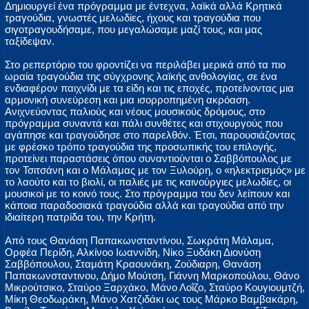
Δημιουργεί ένα πρόγραμμα με έντεχνα, λαϊκά αλλά Κρητικά
τραγούδια, γνωστές μελωδίες, ήχους και τραγούδια που
σιγοτραγουδήσαμε, που μεγαλώσαμε μαζί τους, και μας
ταξίδεψαν.
Στο ρεπερτόριο του φροντίζει να περιλάβει μερικά από τα πιο
ωραία τραγούδια της σύγχρονης λαϊκής ανθολογίας, σε ένα
ενδιαφέρον παιχνίδι με τα είδη και τις εποχές, προτείνοντας μια
αρμονική συνεύρεση και μια ισορροπημένη ακρόαση.
Ανιχνεύοντας παλιούς και νέους μουσικούς δρόμους, στο
πρόγραμμα συναντά και πάλι συνθέτες και στιχουργούς που
αγάπησε και τραγούδησε στο παρελθόν. Έτσι, παρουσιάζοντας
με φρέσκο τρόπο τραγούδια της προσωπικής του επιλογής,
προτείνει παραστάσεις όπου συναντιούνται ο Σαββόπουλος με
τον Τσιτσάνη και ο Μάλαμας με τον Ξυλούρη, ο «ηλεκτρισμός» με
το λαούτο και το βιολί, οι παλιές με τις καινούργιες μελωδίες, οι
μουσικοί με το κοινό τους. Στο πρόγραμμα του δεν λείπουν και
κάποια παραδοσιακά τραγούδια αλλά και τραγούδια από την
ιδιαίτερη πατρίδα του, την Κρήτη.
Από τους Θανάση Παπακωνσταντίνου, Σωκράτη Μάλαμα,
Ορφέα Περίδη, Αλκίνοο Ιωαννίδη, Νίκο Ξυδάκη Διονύση
Σαββόπουλου, Σταμάτη Κραουνάκη, Ζούδιαρη, Θανάση
Παπακωνσταντινου, Δήμο Μούτση, Γιάννη Μαρκοπούλου, Θάνο
Μικρούτσικο, Σταύρο Ξαρχάκο, Μάνο Λοΐζο, Σταύρο Κουγιουμτζή,
Μίκη Θεοδωράκη, Μάνο Χατζιδάκι ως τους Μάρκο Βαμβακάρη,