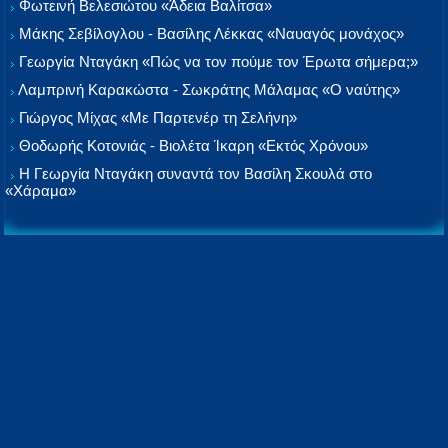
Φωτεινή Βελεσιώτου «Άδεια Βαλίτσα»
Μάκης Σεβίλογλου - Βασίλης Λέκκας «Ναυαγός μονάχος»
Γεωργία Νταγάκη «Πώς να τον πούμε τον Έρωτα σήμερα;»
Λαμπρινή Καρακώστα - Σωκράτης Μάλαμας «Ο ναύτης»
Γιώργος Μίχας «Με Παρτενέρ τη Σελήνη»
Θοδωρής Κοτονιάς - Βιολέτα Ίκαρη «Εκτός Χρόνου»
Η Γεωργία Νταγάκη συναντά τον Βασίλη Σκουλά στο
«Χάραμα»