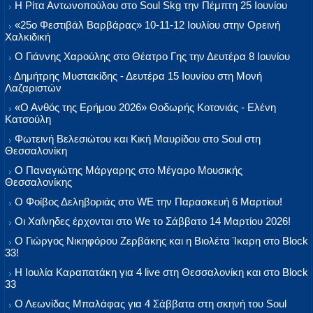
Η Ρίτα Αντωνοπούλου στο Soul Skg την Πέμπτη 25 Ιουνίου
«25ο Φεστιβάλ Βαρβάρας» 10-11-12 Ιουλίου στην Ορεινή
Χαλκιδική
Ο Γιάννης Χαρούλης στο Θέατρο Γης την Δευτέρα 8 Ιουνίου
Δημήτρης Μυστακίδης - Δευτέρα 15 Ιουνίου στη Μονή
Λαζαριστών
«Ο Ανθός της Ερήμου 2026» Θοδωρής Κοτονιάς - Ελένη
Κατσούλη
Φωτεινή Βελεσιώτου και Κική Μαυρίδου στο Soul στη
Θεσσαλονίκη
Ο Παναγιώτης Μάργαρης στο Μέγαρο Μουσικής
Θεσσαλονίκης
Ο Φοίβος Δεληβοριάς στο WE την Παρασκευή 6 Μαρτίου!
Οι Χαΐνηδες έρχονται στο We το Σάββατο 14 Μαρτίου 2026!
Ο Γιώργος Νικηφόρου Ζερβάκης και η Βιολέτα Ίκαρη στο Block
33!
Η Ιουλία Καραπατάκη για 4 live στη Θεσσαλονίκη και στο Block
33
Ο Λεωνίδας Μπαλάφας για 4 Σάββατα στη σκηνή του Soul