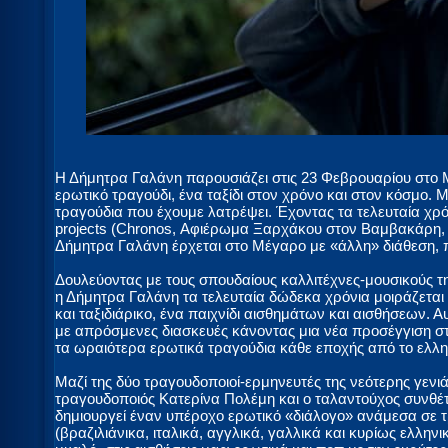
Η Δήμητρα Γαλάνη παρουσιάζει στις 23 Φεβρουαρίου στο
ερωτικό τραγούδι, ένα ταξίδι στον χρόνο και στον κόσμο.
τραγούδια που έχουμε λατρέψει. Έχοντας τα τελευταία χρ
projects (Chronos, Αφιέρωμα Ξαρχάκου στον Βαμβακάρη, 
Δήμητρα Γαλάνη έρχεται στο Μέγαρο με «άλλη» διάθεση, πι
Δουλεύοντας με τους σπουδαίους καλλιτέχνες-μουσικούς τη
η Δήμητρα Γαλάνη τα τελευταία δώδεκα χρόνια μοιράζεται 
και ταξιδιάρικο, ένα παιχνίδι αισθημάτων και αισθήσεων. Α
με απρόσμενες διασκευές κάνοντας μια νέα προσέγγιση σ
τα ωραιότερα ερωτικά τραγούδια κάθε εποχής από το ελλη
Μαζί της δύο τραγουδοποιοί-ερμηνευτές της νεότερης γενι
τραγουδοποιός Κατερίνα Πολέμη και ο ταλαντούχος συνθέτ
δημιουργεί έναν υπέροχο ερωτικό «διάλογο» ανάμεσα σε 
(βραζιλιάνικα, ιταλικά, αγγλικά, γαλλικά και κυρίως ελλην