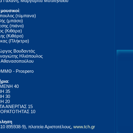
ρα Γαλάνη, Μαργαρίτα Μυτιληναίου
 μουσικοί
:
πουλος (τύμπανα)
βής (μπάσο)
σης (πιάνο)
ς (Κιθάρα)
ης (Κιθάρα)
κας (Πλήκτρα)
Γιώργος Βουδαντάς
αναγιώτης Ηλιόπουλος
α Αθανασοπούλου
ΟΜΜΘ - Prosperο
ήρια
:
ΙΜΕΝΗ 40
ΝΗ 35
ΝΗ 30
ΝΗ 20
ΤΑ ΑΝΕΡΓΙΑΣ 15
 ΟΡΑΤΟΤΗΤΑΣ 10
ώληση
0 895938-9), πλατεία Αριστοτέλους,
www.tch.gr