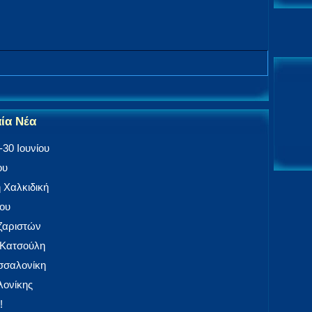
αία Νέα
30 Ιουνίου
ου
 Χαλκιδική
ίου
αζαριστών
 Κατσούλη
εσσαλονίκη
ονίκης
!