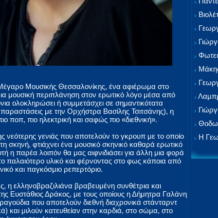
Παντε
Βιολέ
Γεωργ
Γιώργ
Φωτει
Μάκης
Γεωργ
 Μέγαρο Μουσικής Θεσσαλονίκης, ένα αφιέρωμα στο
 Μια μουσική περιπλάνηση στον ερωτικό λόγο μέσα από
Λαμπρ
όνια ολοκληρώσει ή συμμετάσχει σε σημαντικότατα
Γιώργ
παραστάσεις με την Ορχήστρα Βασίλης Τσιτσάνης), η
ο ποπ, πιο ηλεκτρική και σαφώς πιο «διεθνική».
Θοδωρ
ς νεότερης γενιάς που αποτελούν το γκρουπ με το οποίο
Η Γεω
τη σκηνή, φτιάχνει ένα μουσικό σκηνικό καθαρά ερωτικό
υτή η παρέα λοιπόν θα μας αιφνιδιάσει για άλλη μια φορά
το παλαιότερο υλικό και φέρνοντας στο φως κάποια από
νικό και παγκόσμιο ρεπερτόριο.
άς, η ελληνοβραζιλιάνα βραβευμένη συνθέτρια και
ης Ευστάθιος Δράκος, με τους οποίους η Δήμητρα Γαλάνη
τραγούδια που αποτελούν διεθνή διαχρονικά στάνταρντ
ικά) και μιλούν κατευθείαν στην καρδιά, στο σώμα, στο