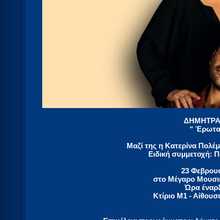
ΔΗΜΗΤΡΑ
“ Έρωτ
Mαζί της η Κατερίνα Πολέμ
Ειδική συμμετοχή: 
23 Φεβρουα
στο Μέγαρο Μουσι
Ώρα έναρξ
Κτίριο Μ1 - Αίθου