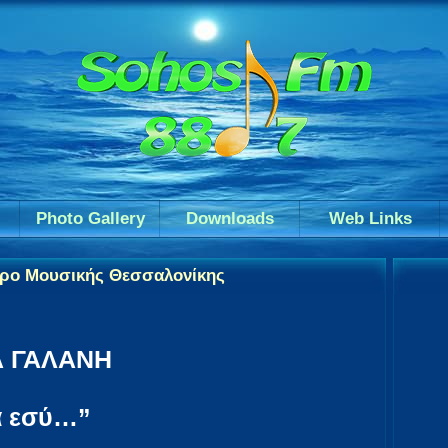
Photo Gallery
Downloads
Web Links
αρο Μουσικής Θεσσαλονίκης
 ΓΑΛΑΝΗ
α εσύ…”