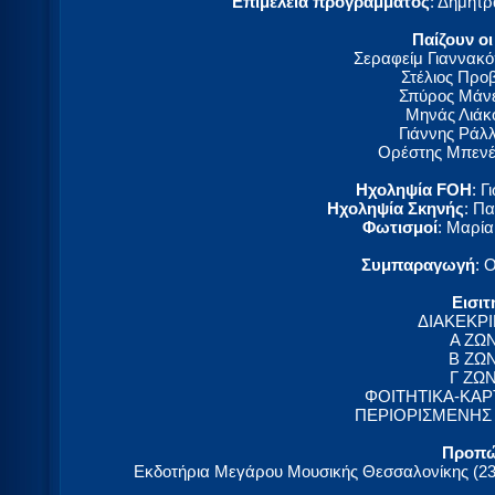
Επιμέλεια προγράμματος
: Δήμητ
Παίζουν οι
Σεραφείμ Γιαννακό
Στέλιος Προ
Σπύρος Μάνε
Μηνάς Λιάκο
Γιάννης Ράλλ
Ορέστης Μπενέ
Ηχοληψία FOH
: 
Ηχοληψία Σκηνής
: Π
Φωτισμοί
: Μαρί
Συμπαραγωγή
: 
Εισιτ
ΔΙΑΚΕΚΡ
Α ΖΩ
Β ΖΩ
Γ ΖΩ
ΦΟΙΤΗΤΙΚΑ-ΚΑΡ
ΠΕΡΙΟΡΙΣΜΕΝΗΣ
Προπ
Εκδοτήρια Μεγάρου Μουσικής Θεσσαλονίκης (231