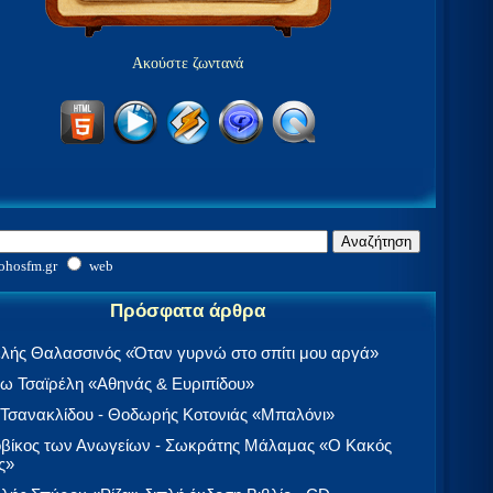
Ακούστε ζωντανά
ohosfm.gr
web
Πρόσφατα άρθρα
λής Θαλασσινός «Όταν γυρνώ στο σπίτι μου αργά»
 Τσαϊρέλη «Αθηνάς & Ευριπίδου»
 Τσανακλίδου - Θοδωρής Κοτονιάς «Μπαλόνι»
βίκος των Ανωγείων - Σωκράτης Μάλαμας «Ο Κακός
ς»