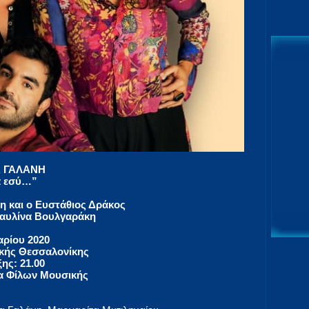
 ΓΑΛΑΝΗ
α εσύ…”
η και ο Ευστάθιος Δράκος
Παυλίνα Βουλγαράκη
ρίου 2020
κής Θεσσαλονίκης
ης: 21.00
σα Φίλων Μουσικής