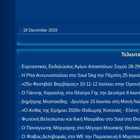
18 December 2019
Τελευτ
Εορταστικές Εκδηλώσεις Αγίων Αποστόλων Σοχού 28-29-
Η Ρίτα Αντωνοπούλου στο Soul Skg την Πέμπτη 25 Ιουνί
«25ο Φεστιβάλ Βαρβάρας» 10-11-12 Ιουλίου στην Ορεινή
Ο Γιάννης Χαρούλης στο Θέατρο Γης την Δευτέρα 8 Ιουν
Δημήτρης Μυστακίδης - Δευτέρα 15 Ιουνίου στη Μονή Λ
«Ο Ανθός της Ερήμου 2026» Θοδωρής Κοτονιάς - Ελένη
Φωτεινή Βελεσιώτου και Κική Μαυρίδου στο Soul στη Θ
Ο Παναγιώτης Μάργαρης στο Μέγαρο Μουσικής Θεσσαλ
Ο Φοίβος Δεληβοριάς στο WE την Παρασκευή 6 Μαρτίου