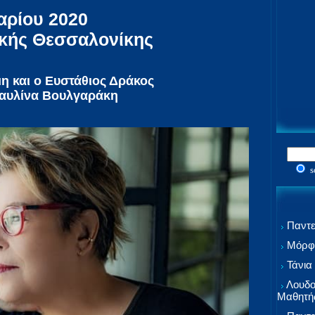
αρίου 2020
κής Θεσσαλονίκης
μη και ο Ευστάθιος Δράκος
Παυλίνα Βουλγαράκη
s
Παντε
Μόρφω
Τάνια
Λουδο
Μαθητή