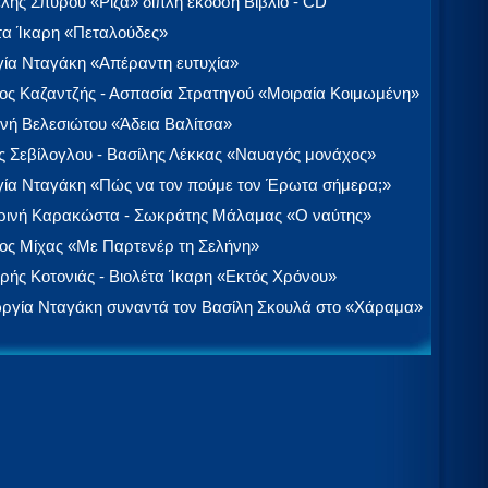
λής Σπύρου «Ρίζα» διπλή έκδοση Βιβλίο - CD
τα Ίκαρη «Πεταλούδες»
ία Νταγάκη «Aπέραντη ευτυχία»
ος Καζαντζής - Ασπασία Στρατηγού «Μοιραία Κοιμωμένη»
νή Βελεσιώτου «Άδεια Βαλίτσα»
 Σεβίλογλου - Βασίλης Λέκκας «Ναυαγός μονάχος»
ία Νταγάκη «Πώς να τον πούμε τον Έρωτα σήμερα;»
ινή Καρακώστα - Σωκράτης Μάλαμας «Ο ναύτης»
ος Μίχας «Με Παρτενέρ τη Σελήνη»
ής Κοτονιάς - Βιολέτα Ίκαρη «Εκτός Χρόνου»
ργία Νταγάκη συναντά τον Βασίλη Σκουλά στο «Χάραμα»