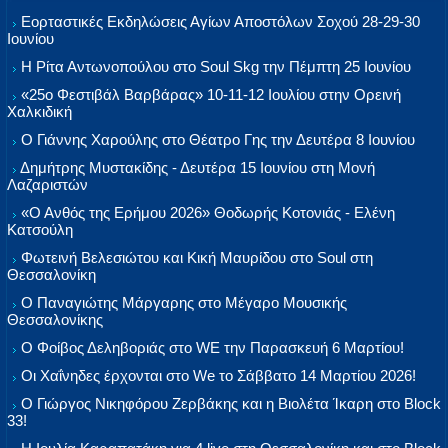
Εορταστικές Εκδηλώσεις Αγίων Αποστόλων Σοχού 28-29-30
Ιουνίου
Η Ρίτα Αντωνοπούλου στο Soul Skg την Πέμπτη 25 Ιουνίου
«25ο Φεστιβάλ Βαρβάρας» 10-11-12 Ιουλίου στην Ορεινή
Χαλκιδική
Ο Γιάννης Χαρούλης στο Θέατρο Γης την Δευτέρα 8 Ιουνίου
Δημήτρης Μυστακίδης - Δευτέρα 15 Ιουνίου στη Μονή
Λαζαριστών
«Ο Ανθός της Ερήμου 2026» Θοδωρής Κοτονιάς - Ελένη
Κατσούλη
Φωτεινή Βελεσιώτου και Κική Μαυρίδου στο Soul στη
Θεσσαλονίκη
Ο Παναγιώτης Μάργαρης στο Μέγαρο Μουσικής
Θεσσαλονίκης
Ο Φοίβος Δεληβοριάς στο WE την Παρασκευή 6 Μαρτίου!
Οι Χαΐνηδες έρχονται στο We το Σάββατο 14 Μαρτίου 2026!
Ο Γιώργος Νικηφόρου Ζερβάκης και η Βιολέτα Ίκαρη στο Block
33!