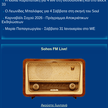
Η Ιουλία Καραπατάκη για 4 live στη Θεσσαλονίκη και στο Block
33
Ο Λεωνίδας Μπαλάφας για 4 Σάββατα στη σκηνή του Soul
Καρναβάλι Σοχού 2026 - Πρόγραμμα Αποκριάτικων
Εκδηλώσεων
Μαρία Παπαγεωργίου - Σάββατο 31 Ιανουαρίου στο WE
Sohos FM Live!
Ακούστε ζωντανά