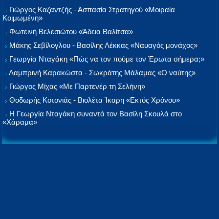
Γιώργος Καζαντζής - Ασπασία Στρατηγού «Μοιραία
Κοιμωμένη»
Φωτεινή Βελεσιώτου «Άδεια Βαλίτσα»
Μάκης Σεβίλογλου - Βασίλης Λέκκας «Ναυαγός μονάχος»
Γεωργία Νταγάκη «Πώς να τον πούμε τον Έρωτα σήμερα;»
Λαμπρινή Καρακώστα - Σωκράτης Μάλαμας «Ο ναύτης»
Γιώργος Μίχας «Με Παρτενέρ τη Σελήνη»
Θοδωρής Κοτονιάς - Βιολέτα Ίκαρη «Εκτός Χρόνου»
Η Γεωργία Νταγάκη συναντά τον Βασίλη Σκουλά στο
«Χάραμα»