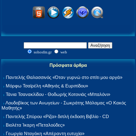
sohosfm.gr
web
Πρόσφατα άρθρα
Παντελής Θαλασσινός «Όταν γυρνώ στο σπίτι μου αργά»
Μόρφω Τσαϊρέλη «Αθηνάς & Ευριπίδου»
Τάνια Τσανακλίδου - Θοδωρής Κοτονιάς «Μπαλόνι»
Λουδοβίκος των Ανωγείων - Σωκράτης Μάλαμας «Ο Κακός
Μαθητής»
Παντελής Σπύρου «Ρίζα» διπλή έκδοση Βιβλίο - CD
Βιολέτα Ίκαρη «Πεταλούδες»
Γεωργία Νταγάκη «Aπέραντη ευτυχία»