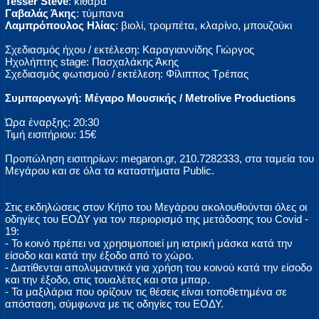
Tesser Steve
: κιθάρα
Γαβαλάς Άκης
: τύμπανα
Λαμπρόπουλος Ηλίας
: βιολί, τρομπέτα, κλαρίνο, μπουζούκι
Σχεδιασμός ήχου / εκτέλεση: Καραγιαννίδης Γιώργος
Ηχολήπτης stage: Πασχαλάκης Άκης
Σχεδιασμός φωτισμού / εκτέλεση: Φίλιππος Τρέπας
Συμπαραγωγή: Μέγαρο Μουσικής / Metrolive Productions
Ώρα έναρξης: 20:30
Τιμή εισιτήριου: 15€
Προπώληση εισιτηρίων: megaron.gr, 210.7282333, στα ταμεία του
Μεγάρου και σε όλα τα καταστήματα Public.
Στις εκδηλώσεις στον Κήπο του Μεγάρου ακολουθούνται όλες οι
οδηγίες του ΕΟΔΥ για τον περιορισμό της μετάδοσης του Covid -
19:
- Το κοινό πρέπει να χρησιμοποιεί μη ιατρική μάσκα κατά την
είσοδο και κατά την έξοδο από το χώρο.
- Διατίθενται απολυμαντικά για χρήση του κοινού κατά την είσοδο
και την έξοδο, στις τουαλέτες και στα μπαρ.
- Τα μαξιλάρια που ορίζουν τις θέσεις είναι τοποθετημένα σε
απόσταση, σύμφωνα με τις οδηγίες του ΕΟΔΥ.