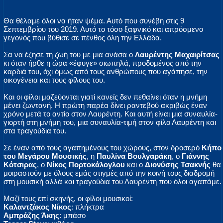
Θα θέλαμε όλοι να ήταν ψέμα. Αυτό που συνέβη στις 9
Σεπτεμβρίου του 2019. Αυτό το τόσο ξαφνικό και απρόσμενο
γεγονός που βύθισε σε πένθος όλη την Ελλάδα.
Σα να έζησε τη ζωή του με μια ανάσα ο
Λαυρέντης Μαχαιρίτσας
κι όταν ήρθε η ώρα «έφυγε» σιωπηλά, προδομένος από την
καρδιά του, όχι όμως από τους ανθρώπους που αγάπησε, την
οικογένεια και τους φίλους του.
Και οι φίλοι μαζεύονται γιατί κανείς δεν πεθαίνει όταν η μνήμη
μένει ζωντανή. Η πρώτη παρέα δίνει ραντεβού ακριβώς έναν
χρόνο μετά το αντίο στον Λαυρέντη. Και αυτή είναι μια συναυλία-
γιορτή στη μνήμη του, μια συναυλία-τιμή στον φίλο Λαυρέντη και
στα τραγούδια του.
Σε έναν από τους αγαπημένους του χώρους, στον δροσερό
Κήπο
του Μεγάρου Μουσικής
, η
Παυλίνα Βουλγαράκη
, ο
Γιάννης
Κότσιρας
, ο
Νίκος Πορτοκάλογλου
και ο
Διονύσης Τσακνής
θα
μοιραστούν με όλους εμάς στιγμές από την κοινή τους διαδρομή
στη μουσική αλλά και τραγούδια του Λαυρέντη που όλοι αγαπάμε.
Μαζί τους επί σκηνής, οι φίλοι μουσικοί:
Καλαντζάκος Νίκος
: πλήκτρα
Αμπράζης Άκης
: μπάσο