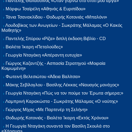
Παντελής Θαλασσινός «Όταν γυρνώ στο σπίτι μου αργά»
Μόρφω Τσαϊρέλη «Αθηνάς & Ευριπίδου»
Τάνια Τσανακλίδου - Θοδωρής Κοτονιάς «Μπαλόνι»
Λουδοβίκος των Ανωγείων - Σωκράτης Μάλαμας «Ο Κακός
Μαθητής»
Παντελής Σπύρου «Ρίζα» διπλή έκδοση Βιβλίο - CD
Βιολέτα Ίκαρη «Πεταλούδες»
Γεωργία Νταγάκη «Aπέραντη ευτυχία»
Γιώργος Καζαντζής - Ασπασία Στρατηγού «Μοιραία
Κοιμωμένη»
Φωτεινή Βελεσιώτου «Άδεια Βαλίτσα»
Μάκης Σεβίλογλου - Βασίλης Λέκκας «Ναυαγός μονάχος»
Γεωργία Νταγάκη «Πώς να τον πούμε τον Έρωτα σήμερα;»
Λαμπρινή Καρακώστα - Σωκράτης Μάλαμας «Ο ναύτης»
Γιώργος Μίχας «Με Παρτενέρ τη Σελήνη»
Θοδωρής Κοτονιάς - Βιολέτα Ίκαρη «Εκτός Χρόνου»
Η Γεωργία Νταγάκη συναντά τον Βασίλη Σκουλά στο
«Χάραμα»