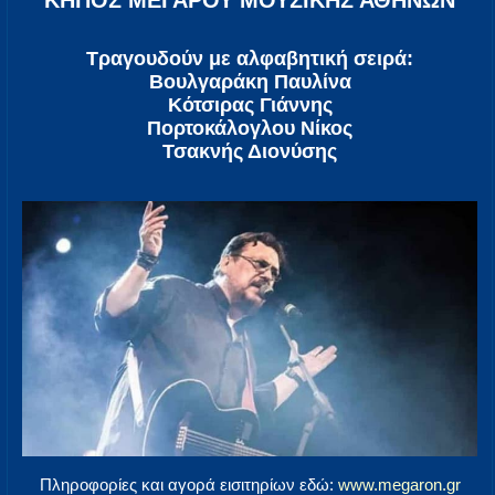
ΚΗΠΟΣ ΜΕΓΑΡΟΥ ΜΟΥΣΙΚΗΣ ΑΘΗΝΩΝ
Τραγουδούν με αλφαβητική σειρά:
Βουλγαράκη Παυλίνα
Κότσιρας Γιάννης
Πορτοκάλογλου Νίκος
Τσακνής Διονύσης
Πληροφορίες και αγορά εισιτηρίων εδώ:
www.megaron.gr