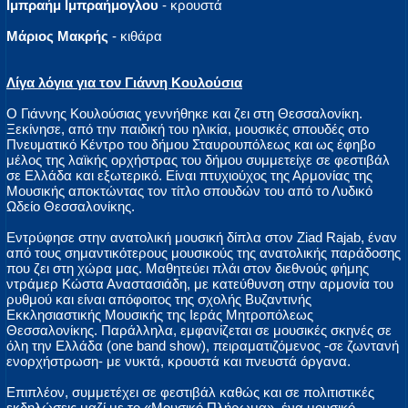
Ιμπραήμ Ιμπραήμογλου
- κρουστά
Μάριος Μακρής
- κιθάρα
Λίγα λόγια για τον Γιάννη Κουλούσια
Ο Γιάννης Κουλούσιας γεννήθηκε και ζει στη Θεσσαλονίκη.
Ξεκίνησε, από την παιδική του ηλικία, μουσικές σπουδές στο
Πνευματικό Κέντρο του δήμου Σταυρουπόλεως και ως έφηβο
μέλος της λαϊκής ορχήστρας του δήμου συμμετείχε σε φεστιβάλ
σε Ελλάδα και εξωτερικό. Είναι πτυχιούχος της Αρμονίας της
Μουσικής αποκτώντας τον τίτλο σπουδών του από το Λυδικό
Ωδείο Θεσσαλονίκης.
Εντρύφησε στην ανατολική μουσική δίπλα στον Ziad Rajab, έναν
από τους σημαντικότερους μουσικούς της ανατολικής παράδοσης
που ζει στη χώρα μας. Μαθητεύει πλάι στον διεθνούς φήμης
ντράμερ Κώστα Αναστασιάδη, με κατεύθυνση στην αρμονία του
ρυθμού και είναι απόφοιτος της σχολής Βυζαντινής
Εκκλησιαστικής Μουσικής της Ιεράς Μητροπόλεως
Θεσσαλονίκης. Παράλληλα, εμφανίζεται σε μουσικές σκηνές σε
όλη την Ελλάδα (one band show), πειραματιζόμενος -σε ζωντανή
ενορχήστρωση- με νυκτά, κρουστά και πνευστά όργανα.
Επιπλέον, συμμετέχει σε φεστιβάλ καθώς και σε πολιτιστικές
εκδηλώσεις μαζί με το «Μουσικό Πλήρωμα», ένα μουσικό