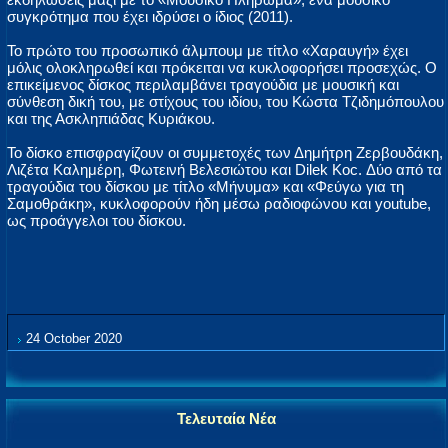
συγκρότημα που έχει ιδρύσει ο ίδιος (2011).
Το πρώτο του προσωπικό άλμπουμ με τίτλο «Χαραυγή» έχει
μόλις ολοκληρωθεί και πρόκειται να κυκλοφορήσει προσεχώς. Ο
επικείμενος δίσκος περιλαμβάνει τραγούδια με μουσική και
σύνθεση δική του, με στίχους του ιδίου, του Κώστα Τζιδημόπουλου
και της Ασκληπιάδας Κυριάκου.
Το δίσκο επισφραγίζουν οι συμμετοχές των Δημήτρη Ζερβουδάκη,
Λιζέτα Καλημέρη, Φωτεινή Βελεσιώτου και Dilek Koc. Δύο από τα
τραγούδια του δίσκου με τίτλο «Μήνυμα» και «Φεύγω για τη
Σαμοθράκη», κυκλοφορούν ήδη μέσω ραδιοφώνου και youtube,
ως προάγγελοι του δίσκου.
24 October 2020
Τελευταία Νέα