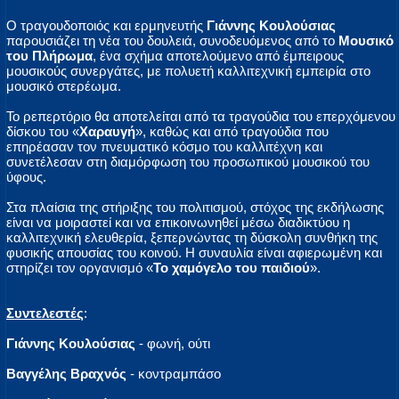
Ο τραγουδοποιός και ερμηνευτής
Γιάννης Κουλούσιας
παρουσιάζει τη νέα του δουλειά, συνοδευόμενος από το
Μουσικό
του Πλήρωμα
, ένα σχήμα αποτελούμενο από έμπειρους
μουσικούς συνεργάτες, με πολυετή καλλιτεχνική εμπειρία στο
μουσικό στερέωμα.
Το ρεπερτόριο θα αποτελείται από τα τραγούδια του επερχόμενου
δίσκου του «
Χαραυγή
», καθώς και από τραγούδια που
επηρέασαν τον πνευματικό κόσμο του καλλιτέχνη και
συνετέλεσαν στη διαμόρφωση του προσωπικού μουσικού του
ύφους.
Στα πλαίσια της στήριξης του πολιτισμού, στόχος της εκδήλωσης
είναι να μοιραστεί και να επικοινωνηθεί μέσω διαδικτύου η
καλλιτεχνική ελευθερία, ξεπερνώντας τη δύσκολη συνθήκη της
φυσικής απουσίας του κοινού. Η συναυλία είναι αφιερωμένη και
στηρίζει τον οργανισμό «
Το χαμόγελο του παιδιού
».
Συντελεστές
:
Γιάννης Κουλούσιας
- φωνή, ούτι
Βαγγέλης Βραχνός
- κοντραμπάσο