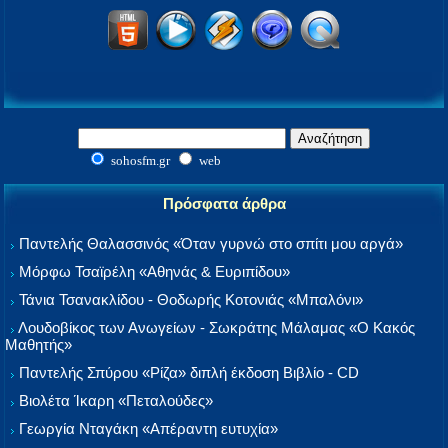
sohosfm.gr
web
Πρόσφατα άρθρα
Παντελής Θαλασσινός «Όταν γυρνώ στο σπίτι μου αργά»
Μόρφω Τσαϊρέλη «Αθηνάς & Ευριπίδου»
Τάνια Τσανακλίδου - Θοδωρής Κοτονιάς «Μπαλόνι»
Λουδοβίκος των Ανωγείων - Σωκράτης Μάλαμας «Ο Κακός
Μαθητής»
Παντελής Σπύρου «Ρίζα» διπλή έκδοση Βιβλίο - CD
Βιολέτα Ίκαρη «Πεταλούδες»
Γεωργία Νταγάκη «Aπέραντη ευτυχία»