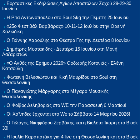
Εορταστικές Εκδηλώσεις Αγίων Αποστόλων Σοχού 28-29-30
Ιουνίου
Η Ρίτα Αντωνοπούλου στο Soul Skg την Πέμπτη 25 Ιουνίου
«25ο Φεστιβάλ Βαρβάρας» 10-11-12 Ιουλίου στην Ορεινή
Χαλκιδική
Ο Γιάννης Χαρούλης στο Θέατρο Γης την Δευτέρα 8 Ιουνίου
Δημήτρης Μυστακίδης - Δευτέρα 15 Ιουνίου στη Μονή
Λαζαριστών
«Ο Ανθός της Ερήμου 2026» Θοδωρής Κοτονιάς - Ελένη
Κατσούλη
Φωτεινή Βελεσιώτου και Κική Μαυρίδου στο Soul στη
Θεσσαλονίκη
Ο Παναγιώτης Μάργαρης στο Μέγαρο Μουσικής
Θεσσαλονίκης
Ο Φοίβος Δεληβοριάς στο WE την Παρασκευή 6 Μαρτίου!
Οι Χαΐνηδες έρχονται στο We το Σάββατο 14 Μαρτίου 2026!
Ο Γιώργος Νικηφόρου Ζερβάκης και η Βιολέτα Ίκαρη στο Block
33!
Η Ιουλία Καραπατάκη για 4 live στη Θεσσαλονίκη και στο Block