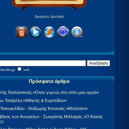
Ακούστε ζωντανά
ohosfm.gr
web
Πρόσφατα άρθρα
λής Θαλασσινός «Όταν γυρνώ στο σπίτι μου αργά»
 Τσαϊρέλη «Αθηνάς & Ευριπίδου»
 Τσανακλίδου - Θοδωρής Κοτονιάς «Μπαλόνι»
βίκος των Ανωγείων - Σωκράτης Μάλαμας «Ο Κακός
ς»