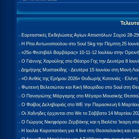
Τελευτ
Εορταστικές Εκδηλώσεις Αγίων Αποστόλων Σοχού 28-29-
Η Ρίτα Αντωνοπούλου στο Soul Skg την Πέμπτη 25 Ιουνί
«25ο Φεστιβάλ Βαρβάρας» 10-11-12 Ιουλίου στην Ορεινή
Ο Γιάννης Χαρούλης στο Θέατρο Γης την Δευτέρα 8 Ιουν
Δημήτρης Μυστακίδης - Δευτέρα 15 Ιουνίου στη Μονή Λ
«Ο Ανθός της Ερήμου 2026» Θοδωρής Κοτονιάς - Ελένη
Φωτεινή Βελεσιώτου και Κική Μαυρίδου στο Soul στη Θ
Ο Παναγιώτης Μάργαρης στο Μέγαρο Μουσικής Θεσσαλ
Ο Φοίβος Δεληβοριάς στο WE την Παρασκευή 6 Μαρτίου
Οι Χαΐνηδες έρχονται στο We το Σάββατο 14 Μαρτίου 20
Ο Γιώργος Νικηφόρου Ζερβάκης και η Βιολέτα Ίκαρη στο
Η Ιουλία Καραπατάκη για 4 live στη Θεσσαλονίκη και στο