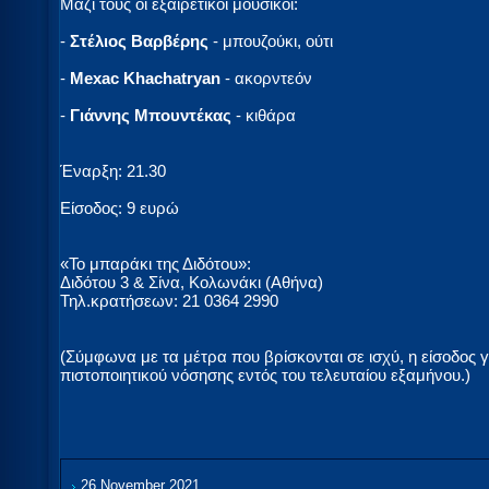
Μαζί τους οι εξαιρετικοί μουσικοί:
-
Στέλιος Βαρβέρης
- μπουζούκι, ούτι
-
Mexac Khachatryan
- ακορντεόν
-
Γιάννης Μπουντέκας
- κιθάρα
Έναρξη: 21.30
Είσοδος: 9 ευρώ
«Το μπαράκι της Διδότου»:
Διδότου 3 & Σίνα, Κολωνάκι (Αθήνα)
Τηλ.κρατήσεων: 21 0364 2990
(Σύμφωνα με τα μέτρα που βρίσκονται σε ισχύ, η είσοδος γ
πιστοποιητικού νόσησης εντός του τελευταίου εξαμήνου.)
26 November 2021