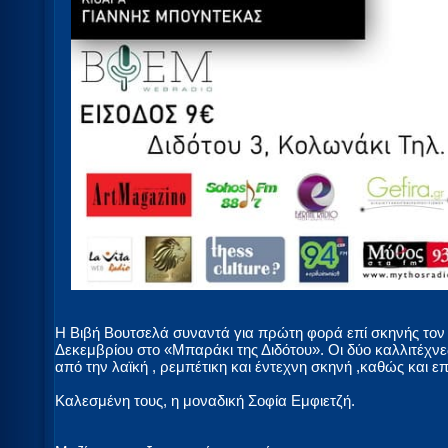
Η Βιβή Βουτσελά συναντά για πρώτη φορά επί σκηνής τον 
Δεκεμβρίου στο «Μπαράκι της Διδότου». Οι δύο καλλιτέχν
από την λαϊκή , ρεμπέτικη και έντεχνη σκηνή ,καθώς και ε
Καλεσμένη τους, η μοναδική Σοφία Εμφιετζή.