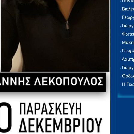
Παντε
Βιολέ
Γεωργ
Γιώργ
Φωτει
Μάκης
Γεωργ
Λαμπρ
Γιώργ
Θοδωρ
Η Γεω