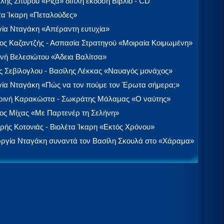
λής Σπύρου «Ρίζα» διπλή έκδοση Βιβλίο - CD
τα Ίκαρη «Πεταλούδες»
ία Νταγάκη «Aπέραντη ευτυχία»
ος Καζαντζής - Ασπασία Στρατηγού «Μοιραία Κοιμωμένη»
νή Βελεσιώτου «Άδεια Βαλίτσα»
 Σεβίλογλου - Βασίλης Λέκκας «Ναυαγός μονάχος»
ία Νταγάκη «Πώς να τον πούμε τον Έρωτα σήμερα;»
ινή Καρακώστα - Σωκράτης Μάλαμας «Ο ναύτης»
ος Μίχας «Με Παρτενέρ τη Σελήνη»
ής Κοτονιάς - Βιολέτα Ίκαρη «Εκτός Χρόνου»
ργία Νταγάκη συναντά τον Βασίλη Σκουλά στο «Χάραμα»