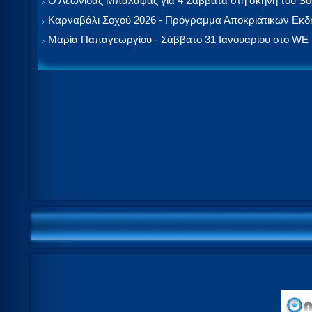
Ο Λεωνίδας Μπαλάφας για 4 Σάββατα στη σκηνή του So
Καρναβάλι Σοχού 2026 - Πρόγραμμα Αποκριάτικων Εκ
Μαρία Παπαγεωργίου - Σάββατο 31 Ιανουαρίου στο WE