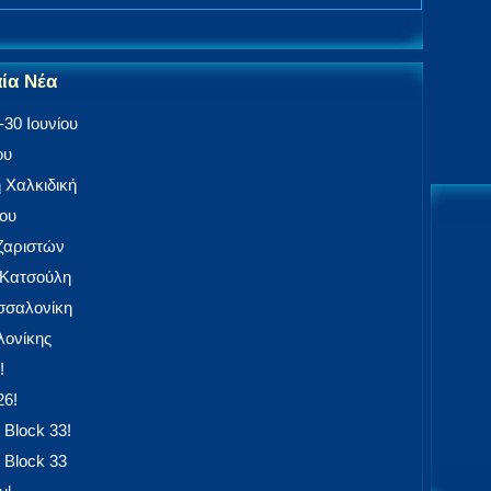
αία Νέα
30 Ιουνίου
ου
 Χαλκιδική
ίου
αζαριστών
 Κατσούλη
εσσαλονίκη
ονίκης
!
26!
 Block 33!
 Block 33