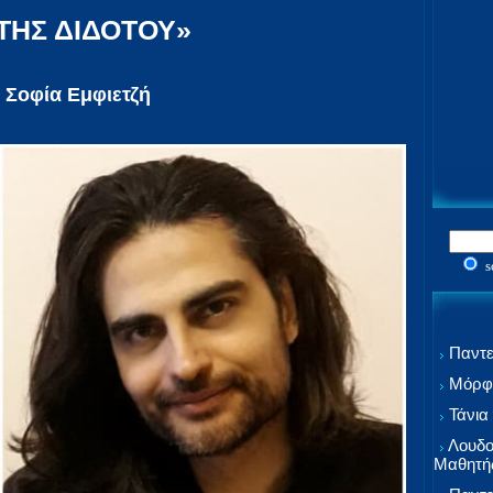
ΤΗΣ ΔΙΔΟΤΟΥ»
:
Σοφία Εμφιετζή
s
Παντε
Μόρφω
Τάνια
Λουδο
Μαθητή