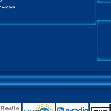
ul
δηλώσεων