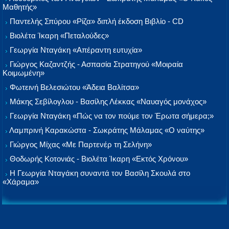
Μαθητής»
Παντελής Σπύρου «Ρίζα» διπλή έκδοση Βιβλίο - CD
Βιολέτα Ίκαρη «Πεταλούδες»
Γεωργία Νταγάκη «Aπέραντη ευτυχία»
Γιώργος Καζαντζής - Ασπασία Στρατηγού «Μοιραία
Κοιμωμένη»
Φωτεινή Βελεσιώτου «Άδεια Βαλίτσα»
Μάκης Σεβίλογλου - Βασίλης Λέκκας «Ναυαγός μονάχος»
Γεωργία Νταγάκη «Πώς να τον πούμε τον Έρωτα σήμερα;»
Λαμπρινή Καρακώστα - Σωκράτης Μάλαμας «Ο ναύτης»
Γιώργος Μίχας «Με Παρτενέρ τη Σελήνη»
Θοδωρής Κοτονιάς - Βιολέτα Ίκαρη «Εκτός Χρόνου»
Η Γεωργία Νταγάκη συναντά τον Βασίλη Σκουλά στο
«Χάραμα»