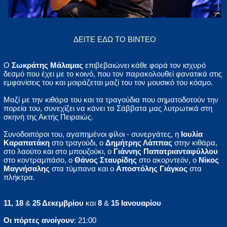
ΔΕΙΤΕ ΕΔΩ ΤΟ ΒΙΝΤΕΟ
Ο
Σωκράτης Μάλαμας
επιβεβαιώνει κάθε φορά τον ισχυρό
δεσμό που έχει με το κοινό, που τον παρακολουθεί φανατικά στις
εμφανίσεις του και μοιράζεται μαζί του τον μουσικό του κόσμο.
Μαζί με την κιθάρα του και τα τραγούδια που σηματοδοτούν την
πορεία του, συνεχίζει να κάνει τα Σάββατα μας λυτρωτικά στη
σκηνή της Ακτής Πειραιώς.
Συνοδοιπόροι του, αγαπημένοι φίλοι - συνεργάτες, η
Ιουλία
Καραπατάκη
στο τραγούδι, ο
Δημήτρης Λάππας
στην κιθάρα,
στο λαούτο και στο μπουζούκι, ο
Γιάννης Παπατριανταφύλλου
στο κοντραμπάσο, ο
Θάνος Σταυρίδης
στο ακορντεόν, ο
Νίκος
Μαγνήσαλης
στα τύμπανα και ο
Αποστόλης Γιάγκος
στα
πλήκτρα.
11, 18
&
25 Δεκεμβρίου
και
8
&
15 Ιανουαρίου
Οι πόρτες ανοίγουν
: 21:00