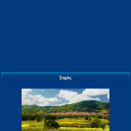
Σοχός