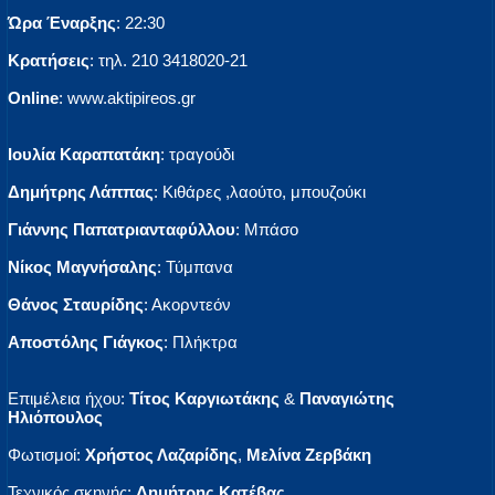
Ώρα Έναρξης
: 22:30
Κρατήσεις
: τηλ. 210 3418020-21
Οnline
: www.aktipireos.gr
Ιουλία Καραπατάκη
: τραγούδι
Δημήτρης Λάππας
: Κιθάρες ,λαούτο, μπουζούκι
Γιάννης Παπατριανταφύλλου
: Μπάσο
Νίκος Μαγνήσαλης
: Τύμπανα
Θάνος Σταυρίδης
: Ακορντεόν
Αποστόλης Γιάγκος
: Πλήκτρα
Επιμέλεια ήχου:
Τίτος Καργιωτάκης
&
Παναγιώτης
Ηλιόπουλος
Φωτισμοί:
Χρήστος Λαζαρίδης
,
Μελίνα Ζερβάκη
Τεχνικός σκηνής:
Δημήτρης Κατέβας