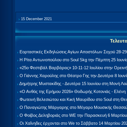
15 December 2021
Τελευτ
Εορταστικές Εκδηλώσεις Αγίων Αποστόλων Σοχού 28-29-
Η Ρίτα Αντωνοπούλου στο Soul Skg την Πέμπτη 25 Ιουνί
«25ο Φεστιβάλ Βαρβάρας» 10-11-12 Ιουλίου στην Ορεινή
Ο Γιάννης Χαρούλης στο Θέατρο Γης την Δευτέρα 8 Ιουν
Δημήτρης Μυστακίδης - Δευτέρα 15 Ιουνίου στη Μονή Λ
«Ο Ανθός της Ερήμου 2026» Θοδωρής Κοτονιάς - Ελένη
Φωτεινή Βελεσιώτου και Κική Μαυρίδου στο Soul στη Θ
Ο Παναγιώτης Μάργαρης στο Μέγαρο Μουσικής Θεσσαλ
Ο Φοίβος Δεληβοριάς στο WE την Παρασκευή 6 Μαρτίου
Οι Χαΐνηδες έρχονται στο We το Σάββατο 14 Μαρτίου 20