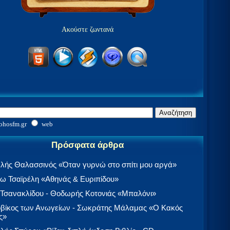
Ακούστε ζωντανά
ohosfm.gr
web
Πρόσφατα άρθρα
λής Θαλασσινός «Όταν γυρνώ στο σπίτι μου αργά»
 Τσαϊρέλη «Αθηνάς & Ευριπίδου»
 Τσανακλίδου - Θοδωρής Κοτονιάς «Μπαλόνι»
βίκος των Ανωγείων - Σωκράτης Μάλαμας «Ο Κακός
ς»