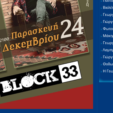
Παντε
Βιολέ
Γεωργ
Γιώργ
Φωτει
Μάκης
Γεωργ
Λαμπρ
Γιώργ
Θοδωρ
Η Γεω