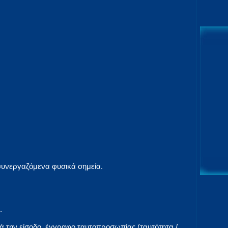
m
 συνεργαζόμενα φυσικά σημεία.
.
τά την είσοδο, έγγραφο ταυτοπροσωπίας (ταυτότητα /