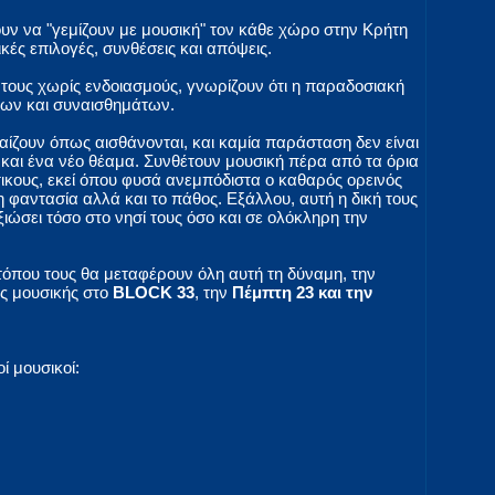
ουν να "γεμίζουν με μουσική" τον κάθε χώρο στην Κρήτη
ικές επιλογές, συνθέσεις και απόψεις.
 τους χωρίς ενδοιασμούς, γνωρίζουν ότι η παραδοσιακή
ξεων και συναισθημάτων.
αίζουν όπως αισθάνονται, και καμία παράσταση δεν είναι
ν και ένα νέο θέαμα. Συνθέτουν μουσική πέρα από τα όρια
ικους, εκεί όπου φυσά ανεμπόδιστα ο καθαρός ορεινός
η φαντασία αλλά και το πάθος. Εξάλλου, αυτή η δική τους
ξιώσει τόσο στο νησί τους όσο και σε ολόκληρη την
τόπου τους θα μεταφέρουν όλη αυτή τη δύναμη, την
ής μουσικής στο
BLOCK 33
, την
Πέμπτη 23 και την
ί μουσικοί: