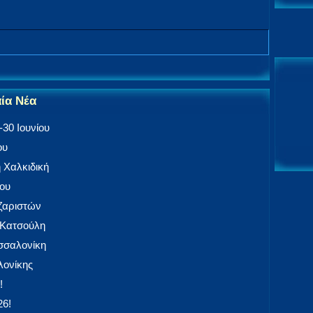
αία Νέα
30 Ιουνίου
ου
 Χαλκιδική
ίου
αζαριστών
 Κατσούλη
εσσαλονίκη
ονίκης
!
26!