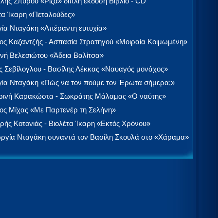
λής Σπύρου «Ρίζα» διπλή έκδοση Βιβλίο - CD
τα Ίκαρη «Πεταλούδες»
ία Νταγάκη «Aπέραντη ευτυχία»
ος Καζαντζής - Ασπασία Στρατηγού «Μοιραία Κοιμωμένη»
νή Βελεσιώτου «Άδεια Βαλίτσα»
 Σεβίλογλου - Βασίλης Λέκκας «Ναυαγός μονάχος»
ία Νταγάκη «Πώς να τον πούμε τον Έρωτα σήμερα;»
ινή Καρακώστα - Σωκράτης Μάλαμας «Ο ναύτης»
ος Μίχας «Με Παρτενέρ τη Σελήνη»
ής Κοτονιάς - Βιολέτα Ίκαρη «Εκτός Χρόνου»
ργία Νταγάκη συναντά τον Βασίλη Σκουλά στο «Χάραμα»