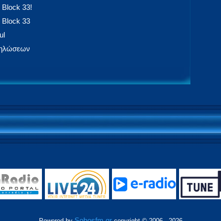
 Block 33!
 Block 33
ul
δηλώσεων
Sohosfm.gr
Powered by
copyright © 2006 - 2026