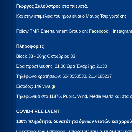
Γιώργος Σαλούστρος
στα πνευστά.
Και στην επιμέλεια του ήχου είναι ο Μάνος Τσιριγωτάκης.
Follow TMR Entertainment Group on:
Facebook
||
Instagra
Πληροφορίες
Block 33 - 26ης Οκτωβριου 33
Ώρα προσέλευσης: 21.00 Ώρα Έναρξης: 21:30
Τηλέφωνο κρατήσεων: 6949950530, 2114185217
Είσοδος: 14€
viva.gr
Τηλεφωνικά στο 11876, Public, Wind, Media Markt και στα
COVID-FREE EVENT
:
100% πληρότητα, δυνατότητα όρθιων θεατών και χορού
Οι κάτοχοι των εισιτηρίων, υποχρεούνται να επιδείξουν κα