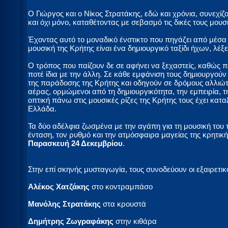
Ο Γιώργος και ο Νίκος Στρατάκης, εδώ και χρόνια, συνεχίζ
και όχι μόνο, καταθέτοντας με σεβασμό τις δικές τους μουσ
Έχοντας αυτό το μοναδικό ένστικτο που πηγάζει από μέσα
μουσική της Κρήτης είναι ένα δημιουργικό ταξίδι ήχων, λέ
Ο τρόπος που παίζουν δε σε αφήνει να ξεχαστείς, καθώς π
ποτέ ίδια με την άλλη. Σε κάθε εμφάνιση τους δημιουργού
της παράδοσης της Κρήτης και οδηγούν σε δρόμους αλλιώτ
αέρας, ορμώμενοι από τη δημιουργικότητα, την εμπειρία, τ
οπτική πάνω στις μουσικές ρίζες της Κρήτης τους έχει κατα
Ελλάδα.
Τα δύο αδέλφια ζωσμένα με την αγάπη για τη μουσική του 
ένταση, τον ρυθμό και την ατμόσφαιρα μαγείας της κρητικ
Παρασκευή 24 Δεκεμβρίου
.
Στην επί σκηνής μυσταγωγία, τους συνοδεύουν οι εξαιρετικο
Αλέκος Χατζάκης
στο κοντραμπάσο
Μανόλης Στρατάκης
στα κρουστά
Δημήτρης Ζωγραφάκης
στην κιθάρα