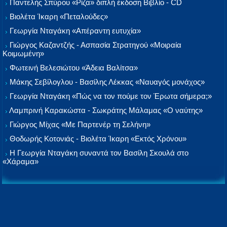
Παντελής Σπύρου «Ρίζα» διπλή έκδοση Βιβλίο - CD
Βιολέτα Ίκαρη «Πεταλούδες»
Γεωργία Νταγάκη «Aπέραντη ευτυχία»
Γιώργος Καζαντζής - Ασπασία Στρατηγού «Μοιραία
Κοιμωμένη»
Φωτεινή Βελεσιώτου «Άδεια Βαλίτσα»
Μάκης Σεβίλογλου - Βασίλης Λέκκας «Ναυαγός μονάχος»
Γεωργία Νταγάκη «Πώς να τον πούμε τον Έρωτα σήμερα;»
Λαμπρινή Καρακώστα - Σωκράτης Μάλαμας «Ο ναύτης»
Γιώργος Μίχας «Με Παρτενέρ τη Σελήνη»
Θοδωρής Κοτονιάς - Βιολέτα Ίκαρη «Εκτός Χρόνου»
Η Γεωργία Νταγάκη συναντά τον Βασίλη Σκουλά στο
«Χάραμα»