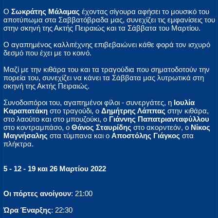
Ο
Σωκράτης Μάλαμας
έχοντας σίγουρα αφήσει το μουσικό του
αποτύπωμα στα Σαββατόβραδα μας, συνεχίζει τις εμφανίσεις του
στην σκηνή της Ακτής Πειραιώς και τα Σάββατα του Μαρτίου.
Ο αγαπημένος καλλιτέχνης επιβεβαιώνει κάθε φορά τον ισχυρό
δεσμό που έχει με το κοινό.
Μαζί με την κιθάρα του και τα τραγούδια που σηματοδοτούν την
πορεία του, συνεχίζει να κάνει τα Σάββατα μας λυτρωτικά στη
σκηνή της Ακτής Πειραιώς.
Συνοδοιπόροι του, αγαπημένοι φίλοι - συνεργάτες, η
Ιουλία
Καραπατάκη
στο τραγούδι, ο
Δημήτρης Λάππας
στην κιθάρα,
στο λαούτο και στο μπουζούκι, ο
Γιάννης Παπατριανταφύλλου
στο κοντραμπάσο, ο
Θάνος Σταυρίδης
στο ακορντεόν, ο
Νίκος
Μαγνήσαλης
στα τύμπανα και ο
Αποστόλης Γιάγκος
στα
πλήκτρα.
5 - 12 - 19 και 26 Μαρτίου 2022
Οι πόρτες ανοίγουν
: 21:00
Ώρα Έναρξης
: 22:30