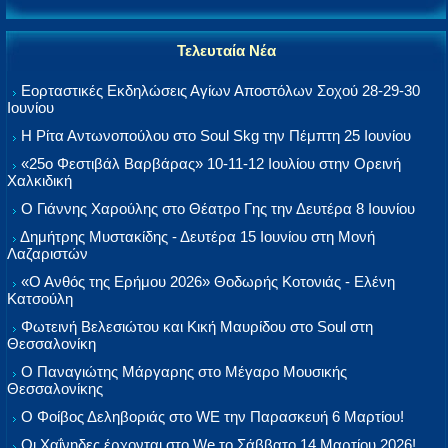
Τελευταία Νέα
Εορταστικές Εκδηλώσεις Αγίων Αποστόλων Σοχού 28-29-30
Ιουνίου
Η Ρίτα Αντωνοπούλου στο Soul Skg την Πέμπτη 25 Ιουνίου
«25ο Φεστιβάλ Βαρβάρας» 10-11-12 Ιουλίου στην Ορεινή
Χαλκιδική
Ο Γιάννης Χαρούλης στο Θέατρο Γης την Δευτέρα 8 Ιουνίου
Δημήτρης Μυστακίδης - Δευτέρα 15 Ιουνίου στη Μονή
Λαζαριστών
«Ο Ανθός της Ερήμου 2026» Θοδωρής Κοτονιάς - Ελένη
Κατσούλη
Φωτεινή Βελεσιώτου και Κική Μαυρίδου στο Soul στη
Θεσσαλονίκη
Ο Παναγιώτης Μάργαρης στο Μέγαρο Μουσικής
Θεσσαλονίκης
Ο Φοίβος Δεληβοριάς στο WE την Παρασκευή 6 Μαρτίου!
Οι Χαΐνηδες έρχονται στο We το Σάββατο 14 Μαρτίου 2026!