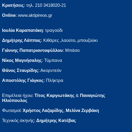
Κρατήσεις
: τηλ. 210 3418020-21
Οnline
: www.aktipireos.gr
Ιουλία Καραπατάκη
: τραγούδι
Δημήτρης Λάππας
: Κιθάρες ,λαούτο, μπουζούκι
Γιάννης Παπατριανταφύλλου
: Μπάσο
Νίκος Μαγνήσαλης
: Τύμπανα
Θάνος Σταυρίδης
: Ακορντεόν
Αποστόλης Γιάγκος
: Πλήκτρα
Επιμέλεια ήχου:
Τίτος Καργιωτάκης
&
Παναγιώτης
Ηλιόπουλος
Φωτισμοί:
Χρήστος Λαζαρίδης
,
Μελίνα Ζερβάκη
Τεχνικός σκηνής:
Δημήτρης Κατέβας