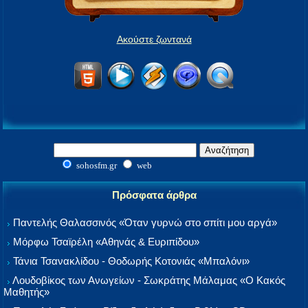
Ακούστε ζωντανά
sohosfm.gr
web
Πρόσφατα άρθρα
Παντελής Θαλασσινός «Όταν γυρνώ στο σπίτι μου αργά»
Μόρφω Τσαϊρέλη «Αθηνάς & Ευριπίδου»
Τάνια Τσανακλίδου - Θοδωρής Κοτονιάς «Μπαλόνι»
Λουδοβίκος των Ανωγείων - Σωκράτης Μάλαμας «Ο Κακός
Μαθητής»