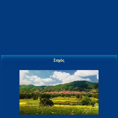
Σοχός