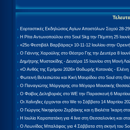
Τελευτ
Εορταστικές Εκδηλώσεις Αγίων Αποστόλων Σοχού 28-29-
Η Ρίτα Αντωνοπούλου στο Soul Skg την Πέμπτη 25 Ιουνί
«25ο Φεστιβάλ Βαρβάρας» 10-11-12 Ιουλίου στην Ορεινή
Ο Γιάννης Χαρούλης στο Θέατρο Γης την Δευτέρα 8 Ιουν
Δημήτρης Μυστακίδης - Δευτέρα 15 Ιουνίου στη Μονή Λ
«Ο Ανθός της Ερήμου 2026» Θοδωρής Κοτονιάς - Ελένη
Φωτεινή Βελεσιώτου και Κική Μαυρίδου στο Soul στη Θ
Ο Παναγιώτης Μάργαρης στο Μέγαρο Μουσικής Θεσσαλ
Ο Φοίβος Δεληβοριάς στο WE την Παρασκευή 6 Μαρτίου
Οι Χαΐνηδες έρχονται στο We το Σάββατο 14 Μαρτίου 20
Ο Γιώργος Νικηφόρου Ζερβάκης και η Βιολέτα Ίκαρη στο
Η Ιουλία Καραπατάκη για 4 live στη Θεσσαλονίκη και στο
Ο Λεωνίδας Μπαλάφας για 4 Σάββατα στη σκηνή του So