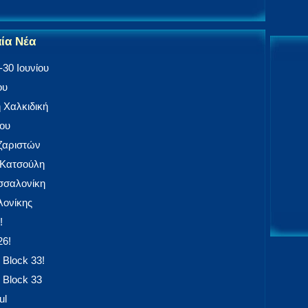
αία Νέα
30 Ιουνίου
ου
 Χαλκιδική
ίου
αζαριστών
 Κατσούλη
εσσαλονίκη
ονίκης
!
26!
 Block 33!
 Block 33
ul