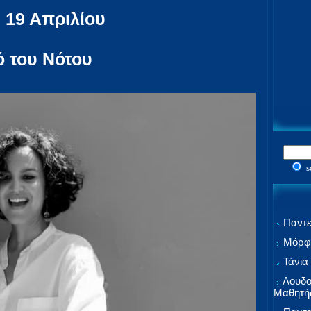
 19 Απριλίου
ό του Νότου
s
Παντε
Μόρφω
Τάνια
Λουδο
Μαθητή