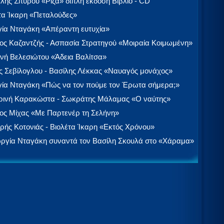
λής Σπύρου «Ρίζα» διπλή έκδοση Βιβλίο - CD
τα Ίκαρη «Πεταλούδες»
ία Νταγάκη «Aπέραντη ευτυχία»
ος Καζαντζής - Ασπασία Στρατηγού «Μοιραία Κοιμωμένη»
νή Βελεσιώτου «Άδεια Βαλίτσα»
 Σεβίλογλου - Βασίλης Λέκκας «Ναυαγός μονάχος»
ία Νταγάκη «Πώς να τον πούμε τον Έρωτα σήμερα;»
ινή Καρακώστα - Σωκράτης Μάλαμας «Ο ναύτης»
ος Μίχας «Με Παρτενέρ τη Σελήνη»
ής Κοτονιάς - Βιολέτα Ίκαρη «Εκτός Χρόνου»
ργία Νταγάκη συναντά τον Βασίλη Σκουλά στο «Χάραμα»