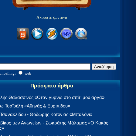
Ακούστε ζωντανά
ohosfm.gr
web
Πρόσφατα άρθρα
λής Θαλασσινός «Όταν γυρνώ στο σπίτι μου αργά»
 Τσαϊρέλη «Αθηνάς & Ευριπίδου»
 Τσανακλίδου - Θοδωρής Κοτονιάς «Μπαλόνι»
βίκος των Ανωγείων - Σωκράτης Μάλαμας «Ο Κακός
ς»