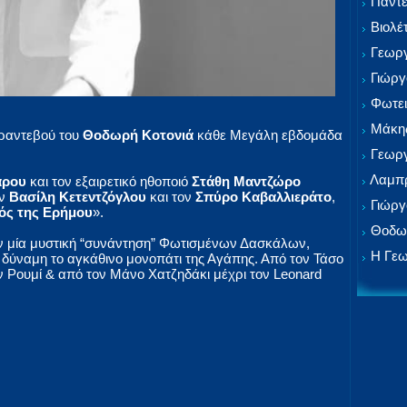
Παντε
Βιολέ
Γεωργ
Γιώργ
Φωτει
Μάκης
 ραντεβού του
Θοδωρή Κοτονιά
κάθε Μεγάλη εβδομάδα
Γεωργ
Λαμπρ
άρου
και τον εξαιρετικό ηθοποιό
Στάθη Μαντζώρο
ον
Βασίλη Κετεντζόγλου
και τον
Σπύρο Καβαλλιεράτο
,
Γιώργ
ός της Ερήμου
».
Θοδωρ
υν μία μυστική “συνάντηση” Φωτισμένων Δασκάλων,
Η Γεω
δύναμη το αγκάθινο μονοπάτι της Αγάπης. Από τον Τάσο
ν Ρουμί & από τον Μάνο Χατζηδάκι μέχρι τον Leonard