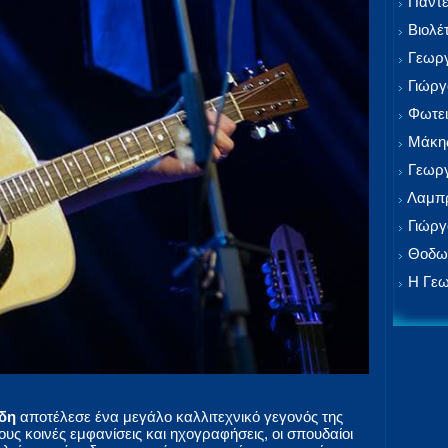
Παντε
Βιολέ
Γεωργ
Γιώργ
Φωτει
Μάκης
Γεωργ
Λαμπρ
Γιώργ
Θοδωρ
Η Γεω
ίδη
αποτέλεσε ένα μεγάλο καλλιτεχνικό γεγονός της
ους κοινές εμφανίσεις και ηχογραφήσεις, οι σπουδαίοι