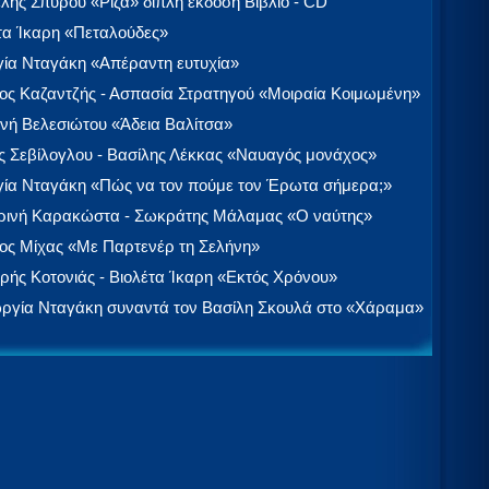
λής Σπύρου «Ρίζα» διπλή έκδοση Βιβλίο - CD
τα Ίκαρη «Πεταλούδες»
ία Νταγάκη «Aπέραντη ευτυχία»
ος Καζαντζής - Ασπασία Στρατηγού «Μοιραία Κοιμωμένη»
νή Βελεσιώτου «Άδεια Βαλίτσα»
 Σεβίλογλου - Βασίλης Λέκκας «Ναυαγός μονάχος»
ία Νταγάκη «Πώς να τον πούμε τον Έρωτα σήμερα;»
ινή Καρακώστα - Σωκράτης Μάλαμας «Ο ναύτης»
ος Μίχας «Με Παρτενέρ τη Σελήνη»
ής Κοτονιάς - Βιολέτα Ίκαρη «Εκτός Χρόνου»
ργία Νταγάκη συναντά τον Βασίλη Σκουλά στο «Χάραμα»