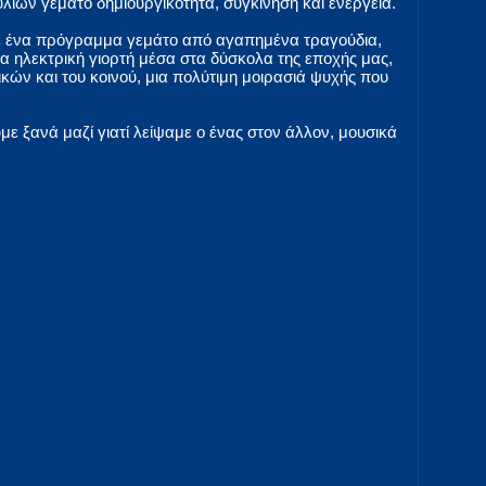
ιών γεμάτο δημιουργικότητα, συγκίνηση και ενέργεια.
ε ένα πρόγραμμα γεμάτο από αγαπημένα τραγούδια,
α ηλεκτρική γιορτή μέσα στα δύσκολα της εποχής μας,
κών και του κοινού, μια πολύτιμη μοιρασιά ψυχής που
ε ξανά μαζί γιατί λείψαμε ο ένας στον άλλον, μουσικά