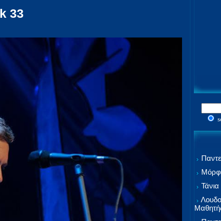
k 33
s
Παντε
Μόρφω
Τάνια
Λουδο
Μαθητή