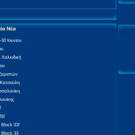
αία Νέα
30 Ιουνίου
ου
 Χαλκιδική
ίου
αζαριστών
 Κατσούλη
εσσαλονίκη
ονίκης
!
26!
 Block 33!
 Block 33