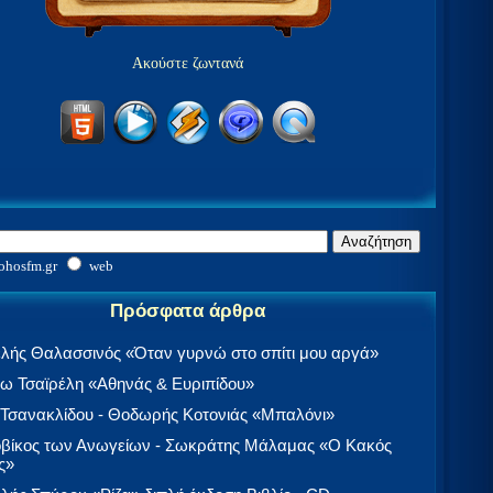
Ακούστε ζωντανά
ohosfm.gr
web
Πρόσφατα άρθρα
λής Θαλασσινός «Όταν γυρνώ στο σπίτι μου αργά»
 Τσαϊρέλη «Αθηνάς & Ευριπίδου»
 Τσανακλίδου - Θοδωρής Κοτονιάς «Μπαλόνι»
βίκος των Ανωγείων - Σωκράτης Μάλαμας «Ο Κακός
ς»