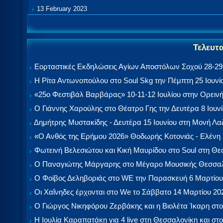
13 February 2023
Τελευτ
Εορταστικές Εκδηλώσεις Αγίων Αποστόλων Σοχού 28-29-
Η Ρίτα Αντωνοπούλου στο Soul Skg την Πέμπτη 25 Ιουνί
«25ο Φεστιβάλ Βαρβάρας» 10-11-12 Ιουλίου στην Ορεινή
Ο Γιάννης Χαρούλης στο Θέατρο Γης την Δευτέρα 8 Ιουν
Δημήτρης Μυστακίδης - Δευτέρα 15 Ιουνίου στη Μονή Λ
«Ο Ανθός της Ερήμου 2026» Θοδωρής Κοτονιάς - Ελένη
Φωτεινή Βελεσιώτου και Κική Μαυρίδου στο Soul στη Θ
Ο Παναγιώτης Μάργαρης στο Μέγαρο Μουσικής Θεσσαλ
Ο Φοίβος Δεληβοριάς στο WE την Παρασκευή 6 Μαρτίου
Οι Χαΐνηδες έρχονται στο We το Σάββατο 14 Μαρτίου 20
Ο Γιώργος Νικηφόρου Ζερβάκης και η Βιολέτα Ίκαρη στο
Η Ιουλία Καραπατάκη για 4 live στη Θεσσαλονίκη και στο