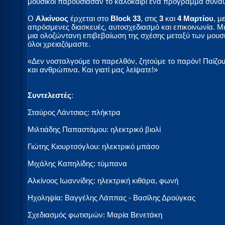
μουσικοί παρουσίασαν το καλοκαίρι ένα πρόγραμμα συναυλ
Ο
Αλκίνοος
έρχεται στο
Block 33
, στις
3
και
4 Μαρτίου
, μ
απρόσμενες διασκευές, αυτοσχεδιασμό και επικοινωνία. Μι
μια ολοζώντανη επιβεβαίωση της σχέσης μεταξύ των μουσι
όλοι χρειαζόμαστε.
«Δεν νοσταλγούμε το παρελθόν, ζητούμε το παρόν! Παίζουμ
και ανθρώπινα. Και γιατί μας λείψατε!»
Συντελεστές
:
Σταύρος Λάντσιας: πλήκτρα
Μιλτιάδης Παπαστάμου: ηλεκτρικό βιολί
Γιώτης Κιουρτσόγλου: ηλεκτρικό μπάσο
Μιχάλης Καπηλίδης: τύμπανα
Αλκίνοος Ιωαννίδης: ηλεκτρική κιθάρα, φωνή
Ηχοληψία: Βαγγέλης Λάππας - Βασίλης Δρούγκας
Σχεδιασμός φωτισμών: Μαρία Βενετάκη