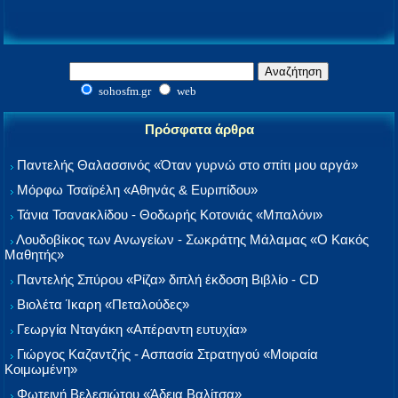
sohosfm.gr
web
Πρόσφατα άρθρα
Παντελής Θαλασσινός «Όταν γυρνώ στο σπίτι μου αργά»
Μόρφω Τσαϊρέλη «Αθηνάς & Ευριπίδου»
Τάνια Τσανακλίδου - Θοδωρής Κοτονιάς «Μπαλόνι»
Λουδοβίκος των Ανωγείων - Σωκράτης Μάλαμας «Ο Κακός
Μαθητής»
Παντελής Σπύρου «Ρίζα» διπλή έκδοση Βιβλίο - CD
Βιολέτα Ίκαρη «Πεταλούδες»
Γεωργία Νταγάκη «Aπέραντη ευτυχία»
Γιώργος Καζαντζής - Ασπασία Στρατηγού «Μοιραία
Κοιμωμένη»
Φωτεινή Βελεσιώτου «Άδεια Βαλίτσα»