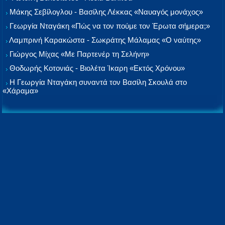
Μάκης Σεβίλογλου - Βασίλης Λέκκας «Ναυαγός μονάχος»
Γεωργία Νταγάκη «Πώς να τον πούμε τον Έρωτα σήμερα;»
Λαμπρινή Καρακώστα - Σωκράτης Μάλαμας «Ο ναύτης»
Γιώργος Μίχας «Με Παρτενέρ τη Σελήνη»
Θοδωρής Κοτονιάς - Βιολέτα Ίκαρη «Εκτός Χρόνου»
Η Γεωργία Νταγάκη συναντά τον Βασίλη Σκουλά στο
«Χάραμα»