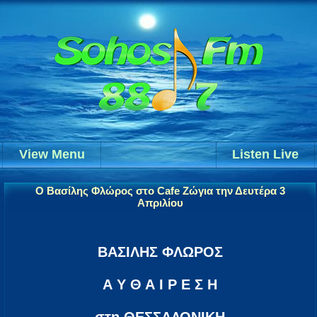
View Menu
Listen Live
Ο Βασίλης Φλώρος στο Cafe Ζώγια την Δευτέρα 3
Απριλίου
ΒΑΣΙΛΗΣ ΦΛΩΡΟΣ
Α Υ Θ Α Ι Ρ Ε Σ Η