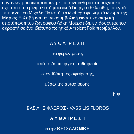
οργάνων μουσικοτροπούν με τα συναισθηματικά συχνοτικά
ηχοτοπία του μινιμαλιστή μουσικού Γιώργου Κελεσίδη, τα υγρά
τύμπανα του Μιχάλη Παταπή, το ιδιαίτερο φωνητικό ιδίωμα της
Μαρίας Ευλαβή και την νεοσυμβολική εικαστική σκηνική
αποτύπωση του ζωγράφου Λάκη Μουρατίδη, εντάσσοντας τον
ακροατή σε ένα ιδιότυπο ποιητικό Ambient Folk περιβάλλον.
Α Υ Θ Α Ι Ρ Ε Σ Η,
το φέρον μέσο,
από τη δημιουργική αυθαιρεσία
στην Ιθάκη της αφαίρεσης,
μέσω της αυτοαίρεσης.
β.φ.
ΒΑΣΙΛΗΣ ΦΛΩΡΟΣ - VASSILIS FLOROS
Α Υ Θ Α Ι Ρ Ε Σ Η
στην ΘΕΣΣAΛΟΝΙΚΗ