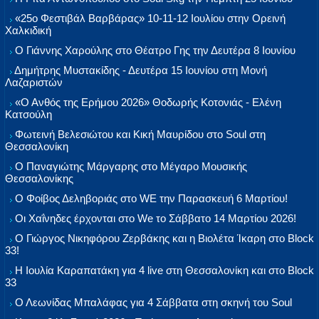
«25ο Φεστιβάλ Βαρβάρας» 10-11-12 Ιουλίου στην Ορεινή
Χαλκιδική
Ο Γιάννης Χαρούλης στο Θέατρο Γης την Δευτέρα 8 Ιουνίου
Δημήτρης Μυστακίδης - Δευτέρα 15 Ιουνίου στη Μονή
Λαζαριστών
«Ο Ανθός της Ερήμου 2026» Θοδωρής Κοτονιάς - Ελένη
Κατσούλη
Φωτεινή Βελεσιώτου και Κική Μαυρίδου στο Soul στη
Θεσσαλονίκη
Ο Παναγιώτης Μάργαρης στο Μέγαρο Μουσικής
Θεσσαλονίκης
Ο Φοίβος Δεληβοριάς στο WE την Παρασκευή 6 Μαρτίου!
Οι Χαΐνηδες έρχονται στο We το Σάββατο 14 Μαρτίου 2026!
Ο Γιώργος Νικηφόρου Ζερβάκης και η Βιολέτα Ίκαρη στο Block
33!
Η Ιουλία Καραπατάκη για 4 live στη Θεσσαλονίκη και στο Block
33
Ο Λεωνίδας Μπαλάφας για 4 Σάββατα στη σκηνή του Soul