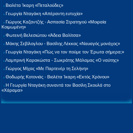
Βιολέτα Ίκαρη «Πεταλούδες»
Γεωργία Νταγάκη «Aπέραντη ευτυχία»
Γιώργος Καζαντζής - Ασπασία Στρατηγού «Μοιραία
Κοιμωμένη»
Φωτεινή Βελεσιώτου «Άδεια Βαλίτσα»
Μάκης Σεβίλογλου - Βασίλης Λέκκας «Ναυαγός μονάχος»
Γεωργία Νταγάκη «Πώς να τον πούμε τον Έρωτα σήμερα;»
Λαμπρινή Καρακώστα - Σωκράτης Μάλαμας «Ο ναύτης»
Γιώργος Μίχας «Με Παρτενέρ τη Σελήνη»
Θοδωρής Κοτονιάς - Βιολέτα Ίκαρη «Εκτός Χρόνου»
Η Γεωργία Νταγάκη συναντά τον Βασίλη Σκουλά στο
«Χάραμα»