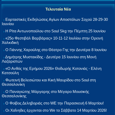
Τελευταία Νέα
Εορταστικές Εκδηλώσεις Αγίων Αποστόλων Σοχού 28-29-30
Ιουνίου
Η Ρίτα Αντωνοπούλου στο Soul Skg την Πέμπτη 25 Ιουνίου
«25ο Φεστιβάλ Βαρβάρας» 10-11-12 Ιουλίου στην Ορεινή
Χαλκιδική
Ο Γιάννης Χαρούλης στο Θέατρο Γης την Δευτέρα 8 Ιουνίου
Δημήτρης Μυστακίδης - Δευτέρα 15 Ιουνίου στη Μονή
Λαζαριστών
«Ο Ανθός της Ερήμου 2026» Θοδωρής Κοτονιάς - Ελένη
Κατσούλη
Φωτεινή Βελεσιώτου και Κική Μαυρίδου στο Soul στη
Θεσσαλονίκη
Ο Παναγιώτης Μάργαρης στο Μέγαρο Μουσικής
Θεσσαλονίκης
Ο Φοίβος Δεληβοριάς στο WE την Παρασκευή 6 Μαρτίου!
Οι Χαΐνηδες έρχονται στο We το Σάββατο 14 Μαρτίου 2026!