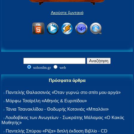
Ακούστε ζωντανά
sohosfm.gr
web
Πρόσφατα άρθρα
Παντελής Θαλασσινός «Όταν γυρνώ στο σπίτι μου αργά»
Μόρφω Τσαϊρέλη «Αθηνάς & Ευριπίδου»
Τάνια Τσανακλίδου - Θοδωρής Κοτονιάς «Μπαλόνι»
Λουδοβίκος των Ανωγείων - Σωκράτης Μάλαμας «Ο Κακός
Μαθητής»
Παντελής Σπύρου «Ρίζα» διπλή έκδοση Βιβλίο - CD