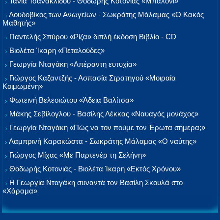
Τάνια Τσανακλίδου - Θοδωρής Κοτονιάς «Μπαλόνι»
Λουδοβίκος των Ανωγείων - Σωκράτης Μάλαμας «Ο Κακός
Μαθητής»
Παντελής Σπύρου «Ρίζα» διπλή έκδοση Βιβλίο - CD
Βιολέτα Ίκαρη «Πεταλούδες»
Γεωργία Νταγάκη «Aπέραντη ευτυχία»
Γιώργος Καζαντζής - Ασπασία Στρατηγού «Μοιραία
Κοιμωμένη»
Φωτεινή Βελεσιώτου «Άδεια Βαλίτσα»
Μάκης Σεβίλογλου - Βασίλης Λέκκας «Ναυαγός μονάχος»
Γεωργία Νταγάκη «Πώς να τον πούμε τον Έρωτα σήμερα;»
Λαμπρινή Καρακώστα - Σωκράτης Μάλαμας «Ο ναύτης»
Γιώργος Μίχας «Με Παρτενέρ τη Σελήνη»
Θοδωρής Κοτονιάς - Βιολέτα Ίκαρη «Εκτός Χρόνου»
Η Γεωργία Νταγάκη συναντά τον Βασίλη Σκουλά στο
«Χάραμα»