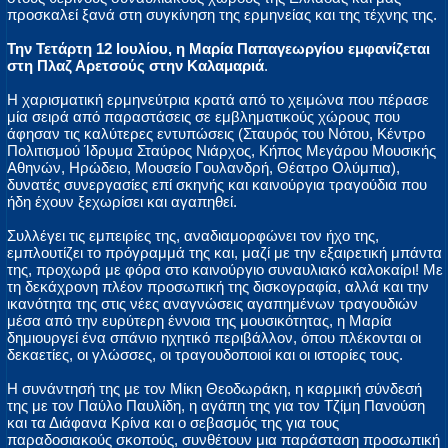
προσκαλεί ξανά στη συγκίνηση της ερμηνείας και της τέχνης της.
Την Τετάρτη 12 Ιουλίου, η Μαρία Παπαγεωργίου εμφανίζεται
στη Πλαζ Αρετσούς στην Καλαμαριά
.
Η χαρισματική ερμηνεύτρια κρατά από το χειμώνα που πέρασε
μία σειρά από παραστάσεις σε εμβληματικούς χώρους που
άφησαν τις καλύτερες εντυπώσεις (Σταυρός του Νότου, Κέντρο
Πολιτισμού Ίδρυμα Σταύρος Νιάρχος, Κήπος Μεγάρου Μουσικής
Αθηνών, Ηρώδειο, Μουσείο Γουλανδρή, Θέατρο Ολύμπια),
δυνατές συνεργασίες επί σκηνής και καινούργια τραγούδια που
ήδη έχουν ξεχωρίσει και αγαπηθεί.
Συλλέγει τις εμπειρίες της, αναδιαμορφώνει τον ήχο της,
εμπλουτίζει το πρόγραμμά της και, μαζί με την εξαιρετική μπάντα
της, προχωρά με φόρα στο καινούργιο συναυλιακό καλοκαίρι! Με
τη δεκάχρονη πλέον προσωπική της δισκογραφία, αλλά και την
ικανότητα της στις νέες αναγνώσεις αγαπημένων τραγουδιών
μέσα από την ευρύτερη έννοια της μουσικότητας, η Μαρία
δημιουργεί ένα σπάνιο ηχητικό περιβάλλον, όπου πλέκονται οι
δεκαετίες, οι γλώσσες, οι τραγουδοποιοί και οι ιστορίες τους.
Η συνάντησή της με τον Μίκη Θεοδωράκη, η καρμική σύνδεσή
της με τον Παύλο Παυλίδη, η αγάπη της για τον Τζίμη Πανούση
και τα Διάφανα Κρίνα και ο σεβασμός της για τους
παραδοσιακούς σκοπούς, συνθέτουν μια παράσταση προσωπική