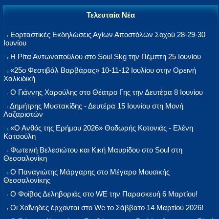
Τελευταία Νέα
Εορταστικές Εκδηλώσεις Αγίων Αποστόλων Σοχού 28-29-30
Ιουνίου
Η Ρίτα Αντωνοπούλου στο Soul Skg την Πέμπτη 25 Ιουνίου
«25ο Φεστιβάλ Βαρβάρας» 10-11-12 Ιουλίου στην Ορεινή
Χαλκιδική
Ο Γιάννης Χαρούλης στο Θέατρο Γης την Δευτέρα 8 Ιουνίου
Δημήτρης Μυστακίδης - Δευτέρα 15 Ιουνίου στη Μονή
Λαζαριστών
«Ο Ανθός της Ερήμου 2026» Θοδωρής Κοτονιάς - Ελένη
Κατσούλη
Φωτεινή Βελεσιώτου και Κική Μαυρίδου στο Soul στη
Θεσσαλονίκη
Ο Παναγιώτης Μάργαρης στο Μέγαρο Μουσικής
Θεσσαλονίκης
Ο Φοίβος Δεληβοριάς στο WE την Παρασκευή 6 Μαρτίου!
Οι Χαΐνηδες έρχονται στο We το Σάββατο 14 Μαρτίου 2026!