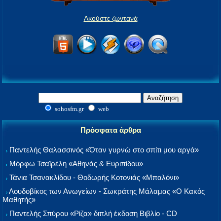
Ακούστε ζωντανά
sohosfm.gr
web
Πρόσφατα άρθρα
Παντελής Θαλασσινός «Όταν γυρνώ στο σπίτι μου αργά»
Μόρφω Τσαϊρέλη «Αθηνάς & Ευριπίδου»
Τάνια Τσανακλίδου - Θοδωρής Κοτονιάς «Μπαλόνι»
Λουδοβίκος των Ανωγείων - Σωκράτης Μάλαμας «Ο Κακός
Μαθητής»
Παντελής Σπύρου «Ρίζα» διπλή έκδοση Βιβλίο - CD