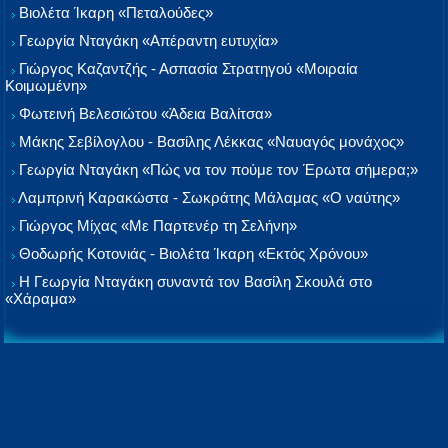
Βιολέτα Ίκαρη «Πεταλούδες»
Γεωργία Νταγάκη «Aπέραντη ευτυχία»
Γιώργος Καζαντζής - Ασπασία Στρατηγού «Μοιραία
Κοιμωμένη»
Φωτεινή Βελεσιώτου «Άδεια Βαλίτσα»
Μάκης Σεβίλογλου - Βασίλης Λέκκας «Ναυαγός μονάχος»
Γεωργία Νταγάκη «Πώς να τον πούμε τον Έρωτα σήμερα;»
Λαμπρινή Καρακώστα - Σωκράτης Μάλαμας «Ο ναύτης»
Γιώργος Μίχας «Με Παρτενέρ τη Σελήνη»
Θοδωρής Κοτονιάς - Βιολέτα Ίκαρη «Εκτός Χρόνου»
Η Γεωργία Νταγάκη συναντά τον Βασίλη Σκουλά στο
«Χάραμα»