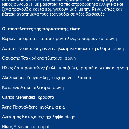
Νίκος συνδυάζει με μαεστρία τα πιο απροσδόκητα ελληνικά και
ξένα τραγούδια και τα ερμηνεύουν μαζί με την Ρένα, όπως και
κάποια αγαπημένα τους τραγούδια σε νέες διασκευές.
Οι συντελεστές της παράστασης είναι
:
Βύρων Τσουράπης: μπάσο, μαντολίνο, φυσαρμόνικα, φωνή
Λάμπης Κουντουρόγιαννης: ηλεκτρική-ακουστική κιθάρα, φωνή
Θανάσης Τσακιράκης: τύμπανα, φωνή
Ηλίας Λαμπρόπουλος: βιολί, μπουζούκι, τρομπέτα, γκάϊντα, φωνή
Αλέξανδρος Ζουγανέλης: σαξόφωνο, φλάουτο
Κατερίνα Λιάκη: πλήκτρα, φωνή
Carlos Menendez: κρουστά
Άκης Πασχαλάκης: ηχοληψία p.a
Αγαπητός Καταξάκης: ηχοληψία stage
Νίκος Λιβανός: φωτισμοί