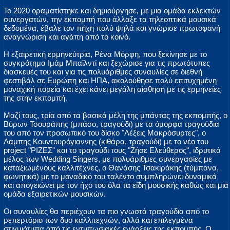
Το 2020 οραματίστηκε και δημιούργησε, με μια ομάδα εκλεκτών
συνεργατών, την εκπομπή που άλλαξε τα τηλεοπτικά μουσικά
δεδομένα, έβαλε τον πήχη πολύ ψηλά και γνώρισε πρωτοφανή
αναγνώριση και αγάπη από το κοινό.
Η εξαιρετική ερμηνεύτρια, Ρένα Μόρφη, που ξεκίνησε με το
συγκρότημα Ιμάμ Μπαϊλντί και ξεχώρισε για τις πρωτότυπες
διασκευές του και για τις πολυάριθμες συναυλίες σε διεθνή
φεστιβάλ σε Ευρώπη και ΗΠΑ, ακολούθησε πολύ επιτυχημένη
μοναχική πορεία και έχει κάνει μεγάλη αίσθηση με τις ερμηνείες
της στην εκπομπή.
Μαζί τους, τρία από τα βασικά μέλη της μπάντας της εκπομπής, ο
Βύρων Τσουράπης (μπάσο, τραγούδι) με τα όμορφα τραγούδια
του από τον προσωπικό του δίσκο "Λέξεις Μακρόσυρτες", ο
Λάμπης Κουντουρόγιαννης (κιθάρα, τραγούδι) με το νέο του
project "ΡΙΖΕΣ" και το τραγούδι τους "Ζήσε Ελεύθερος", ιδρυτικό
μέλος των Wedding Singers, με πολυάριθμες συνεργασίες με
καταξιωμένους καλλιτέχνες, ο Θανάσης Τσακιράκης (τύμπανα,
φωνητικά) με το μοναδικό του ταλέντο συμπληρώνει δυναμικά
και απογειώνει με τον ήχο του όλα τα είδη μουσικής καθώς και μια
ομάδα εξαιρετικών μουσικών.
Οι συναυλίες θα περιέχουν τα πιο γνωστά τραγούδια από το
ρεπερτόριο των δυο καλλιτεχνών, αλλά και επιλεγμένα
στιγμιότυπα από τις εντυπωσιακές ενάρξεις της εκπομπής. Ο