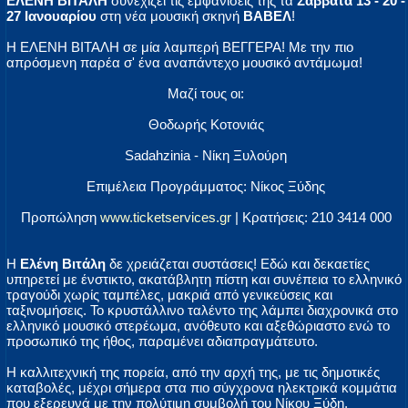
ΕΛΕΝΗ ΒΙΤΑΛΗ
συνεχίζει τις εμφανίσεις της τα
Σάββατα 13 - 20 -
27 Ιανουαρίου
στη νέα μουσική σκηνή
ΒΑΒΕΛ
!
Η ΕΛΕΝΗ ΒΙΤΑΛΗ σε μία λαμπερή ΒΕΓΓΕΡΑ! Με την πιο
απρόσμενη παρέα σ' ένα αναπάντεχο μουσικό αντάμωμα!
Μαζί τους οι:
Θοδωρής Κοτονιάς
Sadahzinia - Νίκη Ξυλούρη
Επιμέλεια Προγράμματος: Νίκος Ξύδης
Προπώληση
www.ticketservices.gr
| Κρατήσεις: 210 3414 000
Η
Ελένη Βιτάλη
δε χρειάζεται συστάσεις! Εδώ και δεκαετίες
υπηρετεί με ένστικτο, ακατάβλητη πίστη και συνέπεια το ελληνικό
τραγούδι χωρίς ταμπέλες, μακριά από γενικεύσεις και
ταξινομήσεις. Το κρυστάλλινο ταλέντο της λάμπει διαχρονικά στο
ελληνικό μουσικό στερέωμα, ανόθευτο και αξεθώριαστο ενώ το
προσωπικό της ήθος, παραμένει αδιαπραγμάτευτο.
Η καλλιτεχνική της πορεία, από την αρχή της, με τις δημοτικές
καταβολές, μέχρι σήμερα στα πιο σύγχρονα ηλεκτρικά κομμάτια
που εξερευνά με την πολύτιμη συμβολή του Νίκου Ξύδη,