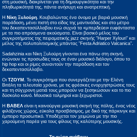
στη μουσική, διακρίνεται για τη δημιουργικότητα και την
πληθωρικότητά της, πάντα ανήσυχη και ανατρεπτική.
Η
Νίκη Ξυλούρη
. Κουβαλώντας ένα όνομα με βαριά μουσική
παράδοση, μένει πιστή στο είδος της μαντινάδας και στο μέτρο
του δεκαπεντασύλλαβου ενώ συχνά τα «μπερδεύει» ευφάνταστα
με τα πιο απρόσμενα ακούσματα. Είναι βασικό μέλος του
συγκροτήματος της πειραματικής jazz σκηνής "Harper Xylouri" και
μέλος της πολυπολιτισμικής μπάντας "Festa Adriatico Valcanica".
Sadahzinia και Νίκη Ξυλούρη γίνονται ένα πάνω στη σκηνή,
ενώνουν τις προσωδίες τους σε έναν μουσικό διάλογο, όπου το
hip hop και οι ρίμες συναντούν την παράδοση και τον
δεκαπεντασύλλαβο.
Οι
ΤΖΟΥΜ
. Το συγκρότημα που συνεργάζεται με την Ελένη
Βιτάλη τα τελευταία χρόνια, με τις φρέσκιες ενορχηστρώσεις τους
και τη σύγχρονη ματιά τους μπορούν να ξεσηκώσουν και το πιο
δύσκολο κοινό. Μουσικά τολμηροί και ξεχωριστοί.
Η
ΒΑΒΕΛ
είναι η καινούργια μουσική σκηνή της πόλης, ένας νέος
φιλόξενος χώρος, εύκολα προσβάσιμος, με δικό της πάρκινγκ και
έμπειρο προσωπικό. Υποδέχεται τον χειμώνα με την πιο
χαρούμενη παρέα για τους φίλους της καλύτερης μουσικής.
Τα φώτα ανάβουν,