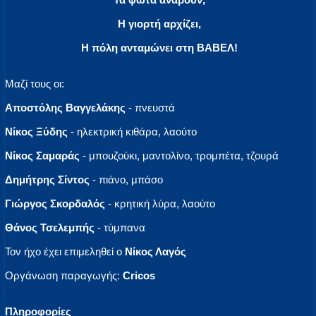
Η γιορτή αρχίζει,
Η πόλη ανταμώνει στη ΒΑΒΕΛ!
Μαζί τους οι:
Αποστόλης Βαγγελάκης
- πνευστά
Νίκος Ξύδης
- ηλεκτρική κιθάρα, λαούτο
Νίκος Σαμαράς
- μπουζούκι, μαντολίνο, τρομπέτα, τζουρά
Δημήτρης Σίντος
- πιάνο, μπάσο
Γιώργος Σκορδαλός
- κρητική λύρα, λαούτο
Θάνος Τσελεμπής
- τύμπανα
Τον ήχο έχει επιμεληθεί ο
Νίκος Λαγός
Οργάνωση παραγωγής:
Cricos
Πληροφορίες