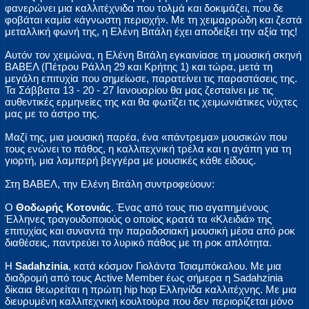
φανερώνει μια καλλιτέχνιδα που τολμά και δοκιμάζει, που δε
φοβάται καμία «άγνωστη περιοχή». Με τη χειμαρρώδη και ζεστά
μεταλλική φωνή της, η Ελένη Βιτάλη έχει αποδείξει την αξία της!
Αυτόν τον χειμώνα, η Ελένη Βιτάλη εγκαινίασε τη μουσική σκηνή
ΒΑΒΕΛ (Πέτρου Ράλλη 29 και Κρήτης 1) και τώρα, μετά τη
μεγάλη επιτυχία που σημείωσε, παρατείνει τις παραστάσεις της.
Τα Σάββατα 13 - 20 - 27 Ιανουαρίου θα μας ζεσταίνει με τις
αυθεντικές ερμηνείες της και θα φωτίζει τις χειμωνιάτικες νύχτες
μας με το άστρο της.
Μαζί της, μια μουσική παρέα, ένα «πάντρεμα» μουσικών που
τους ενώνει το πάθος, η καλλιτεχνική τρέλα και η αγάπη για τη
γιορτή, μια λαμπερή βεγγέρα με μουσικές κάθε είδους.
Στη ΒΑΒΕΛ, την Ελένη Βιτάλη συντροφεύουν:
Ο
Θοδωρής Κοτονιάς
. Ένας από τους πιο αγαπημένους
Έλληνες τραγουδοποιούς ο οποίος κρατά τα «Κλειδιά» της
επιτυχίας και συναντά την παραδοσιακή μουσική μέσα από ροκ
διαθέσεις, παντρεύει το λυρικό πάθος με τη ροκ απλότητα.
Η
Sadahzinia
, κατά κόσμον Γιολάντα Τσιαμπόκαλου. Με μια
διαδρομή από τους Active Member έως σήμερα η Sadahzinia
δίκαια θεωρείται η πρώτη hip hop Ελληνίδα καλλιτέχνης. Με μια
διευρυμένη καλλιτεχνική κουλτούρα που δεν περιορίζεται μόνο