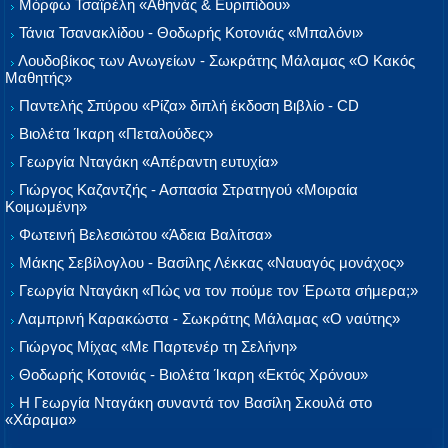
Μόρφω Τσαϊρέλη «Αθηνάς & Ευριπίδου»
Τάνια Τσανακλίδου - Θοδωρής Κοτονιάς «Μπαλόνι»
Λουδοβίκος των Ανωγείων - Σωκράτης Μάλαμας «Ο Κακός
Μαθητής»
Παντελής Σπύρου «Ρίζα» διπλή έκδοση Βιβλίο - CD
Βιολέτα Ίκαρη «Πεταλούδες»
Γεωργία Νταγάκη «Aπέραντη ευτυχία»
Γιώργος Καζαντζής - Ασπασία Στρατηγού «Μοιραία
Κοιμωμένη»
Φωτεινή Βελεσιώτου «Άδεια Βαλίτσα»
Μάκης Σεβίλογλου - Βασίλης Λέκκας «Ναυαγός μονάχος»
Γεωργία Νταγάκη «Πώς να τον πούμε τον Έρωτα σήμερα;»
Λαμπρινή Καρακώστα - Σωκράτης Μάλαμας «Ο ναύτης»
Γιώργος Μίχας «Με Παρτενέρ τη Σελήνη»
Θοδωρής Κοτονιάς - Βιολέτα Ίκαρη «Εκτός Χρόνου»
Η Γεωργία Νταγάκη συναντά τον Βασίλη Σκουλά στο
«Χάραμα»