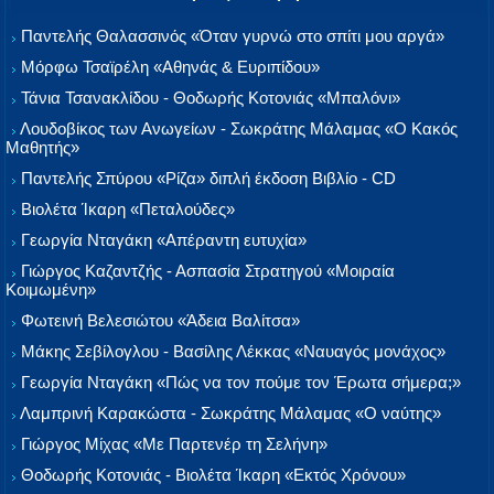
Παντελής Θαλασσινός «Όταν γυρνώ στο σπίτι μου αργά»
Μόρφω Τσαϊρέλη «Αθηνάς & Ευριπίδου»
Τάνια Τσανακλίδου - Θοδωρής Κοτονιάς «Μπαλόνι»
Λουδοβίκος των Ανωγείων - Σωκράτης Μάλαμας «Ο Κακός
Μαθητής»
Παντελής Σπύρου «Ρίζα» διπλή έκδοση Βιβλίο - CD
Βιολέτα Ίκαρη «Πεταλούδες»
Γεωργία Νταγάκη «Aπέραντη ευτυχία»
Γιώργος Καζαντζής - Ασπασία Στρατηγού «Μοιραία
Κοιμωμένη»
Φωτεινή Βελεσιώτου «Άδεια Βαλίτσα»
Μάκης Σεβίλογλου - Βασίλης Λέκκας «Ναυαγός μονάχος»
Γεωργία Νταγάκη «Πώς να τον πούμε τον Έρωτα σήμερα;»
Λαμπρινή Καρακώστα - Σωκράτης Μάλαμας «Ο ναύτης»
Γιώργος Μίχας «Με Παρτενέρ τη Σελήνη»
Θοδωρής Κοτονιάς - Βιολέτα Ίκαρη «Εκτός Χρόνου»