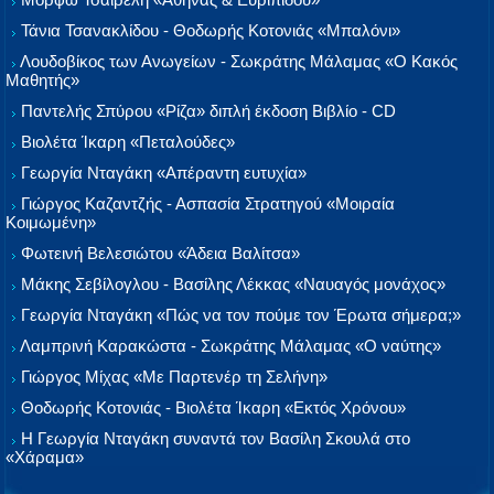
Τάνια Τσανακλίδου - Θοδωρής Κοτονιάς «Μπαλόνι»
Λουδοβίκος των Ανωγείων - Σωκράτης Μάλαμας «Ο Κακός
Μαθητής»
Παντελής Σπύρου «Ρίζα» διπλή έκδοση Βιβλίο - CD
Βιολέτα Ίκαρη «Πεταλούδες»
Γεωργία Νταγάκη «Aπέραντη ευτυχία»
Γιώργος Καζαντζής - Ασπασία Στρατηγού «Μοιραία
Κοιμωμένη»
Φωτεινή Βελεσιώτου «Άδεια Βαλίτσα»
Μάκης Σεβίλογλου - Βασίλης Λέκκας «Ναυαγός μονάχος»
Γεωργία Νταγάκη «Πώς να τον πούμε τον Έρωτα σήμερα;»
Λαμπρινή Καρακώστα - Σωκράτης Μάλαμας «Ο ναύτης»
Γιώργος Μίχας «Με Παρτενέρ τη Σελήνη»
Θοδωρής Κοτονιάς - Βιολέτα Ίκαρη «Εκτός Χρόνου»
Η Γεωργία Νταγάκη συναντά τον Βασίλη Σκουλά στο
«Χάραμα»