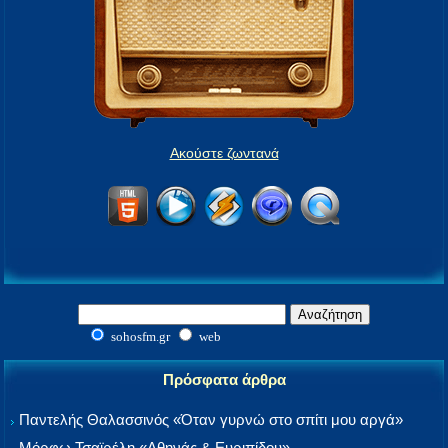
Ακούστε ζωντανά
sohosfm.gr
web
Πρόσφατα άρθρα
Παντελής Θαλασσινός «Όταν γυρνώ στο σπίτι μου αργά»
Μόρφω Τσαϊρέλη «Αθηνάς & Ευριπίδου»