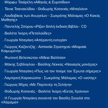
Μόρφω Τσαϊρέλη «Αθηνάς & Ευριπίδου»
Τάνια Τσανακλίδου - Θοδωρής Κοτονιάς «Μπαλόνι»
Λουδοβίκος των Ανωγείων - Σωκράτης Μάλαμας «Ο Κακός
Μαθητής»
Παντελής Σπύρου «Ρίζα» διπλή έκδοση Βιβλίο - CD
Βιολέτα Ίκαρη «Πεταλούδες»
Γεωργία Νταγάκη «Aπέραντη ευτυχία»
Γιώργος Καζαντζής - Ασπασία Στρατηγού «Μοιραία
Κοιμωμένη»
Φωτεινή Βελεσιώτου «Άδεια Βαλίτσα»
Μάκης Σεβίλογλου - Βασίλης Λέκκας «Ναυαγός μονάχος»
Γεωργία Νταγάκη «Πώς να τον πούμε τον Έρωτα σήμερα;»
Λαμπρινή Καρακώστα - Σωκράτης Μάλαμας «Ο ναύτης»
Γιώργος Μίχας «Με Παρτενέρ τη Σελήνη»
Θοδωρής Κοτονιάς - Βιολέτα Ίκαρη «Εκτός Χρόνου»
Η Γεωργία Νταγάκη συναντά τον Βασίλη Σκουλά στο
«Χάραμα»