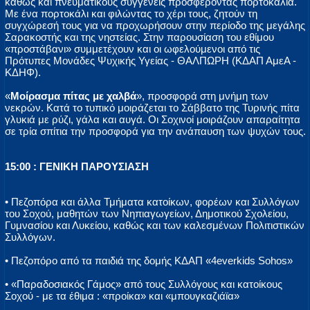
καθώς και πνευματικούς συγγενείς προσφέροντας πορτοκάλια.
Με ένα πορτοκάλι και φιλώντας το χέρι τους, ζητούν τη
συγχώρεσή τους για να προχωρήσουν στην περίοδο της μεγάλης
Σαρακοστής και της νηστείας. Στην παρουσίαση του εθίμου
«προστάβανι» συμμετέχουν και οι ωφελούμενοι από τις
Πρότυπες Μονάδες Ψυχικής Υγείας - ΘΑΛΠΩΡΗ (ΚΔΑΠ ΑμεΑ -
ΚΔΗΦ).
«
Μοίρασμα πίτας με χαλβά
», προσφορά στη μνήμη των
νεκρών. Κατά το τυπικό μοιράζεται το Σάββατο της Τυρινής πίτα
γλυκιά με ρύζι, γάλα και αυγά. Οι Σοχινοί μοιράζουν απαραίτητα
σε τρία σπίτια την προσφορά για την ανάπαυση των ψυχών τους.
15:00 : ΓΕΝΙΚΗ ΠΑΡΟΥΣΙΑΣΗ
• Πεζοπόρα και άλλα Τμήματα κατοίκων, φορέων και Συλλόγων
του Σοχού, μαθητών των Νηπιαγωγείων, Δημοτικού Σχολείου,
Γυμνασίου και Λυκείου, καθώς και των καλεσμένων Πολιτιστικών
Συλλόγων.
• Πεζοπόρo από τα παιδιά της δομής ΚΔΑΠ «4everkids Sohos»
• «Παραδοσιακός Γάμος» από τους Συλλόγους και κατοίκους
Σοχού - με τα έθιμα : «προίκα» και «μπουγκαζιάϊα»