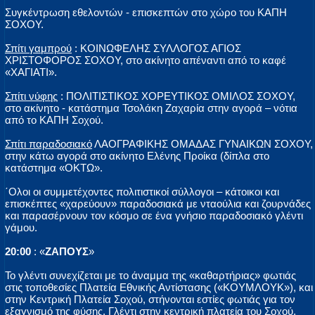
Συγκέντρωση εθελοντών - επισκεπτών στο χώρο του ΚΑΠΗ
ΣΟΧΟΥ.
Σπίτι γαμπρού
: ΚΟΙΝΩΦΕΛΗΣ ΣΥΛΛΟΓΟΣ ΑΓΙΟΣ
ΧΡΙΣΤΟΦΟΡΟΣ ΣΟΧΟΥ, στο ακίνητο απέναντι από το καφέ
«ΧΑΓΙΑΤΙ».
Σπίτι νύφης
: ΠΟΛΙΤΙΣΤΙΚΟΣ ΧΟΡΕΥΤΙΚΟΣ ΟΜΙΛΟΣ ΣΟΧΟΥ,
στο ακίνητο - κατάστημα Τσολάκη Ζαχαρία στην αγορά – νότια
από το ΚΑΠΗ Σοχού.
Σπίτι παραδοσιακό
ΛΑΟΓΡΑΦΙΚΗΣ ΟΜΑΔΑΣ ΓΥΝΑΙΚΩΝ ΣΟΧΟΥ,
στην κάτω αγορά στο ακίνητο Ελένης Προίκα (δίπλα στο
κατάστημα «ΟΚΤΩ».
΄Ολοι οι συμμετέχοντες πολιτιστικοί σύλλογοι – κάτοικοι και
επισκέπτες «χαρεύουν» παραδοσιακά με νταούλια και ζουρνάδες
και παρασέρνουν τον κόσμο σε ένα γνήσιο παραδοσιακό γλέντι
γάμου.
20:00
: «
ΖΑΠΟΥΣ
»
Το γλέντι συνεχίζεται με το άναμμα της «καθαρτήριας» φωτιάς
στις τοποθεσίες Πλατεία Εθνικής Αντίστασης («ΚΟΥΜΛΟΥΚ»), και
στην Κεντρική Πλατεία Σοχού, στήνονται εστίες φωτιάς για τον
εξαγνισμό της φύσης. Γλέντι στην κεντρική πλατεία του Σοχού.