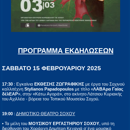
ΠΡΟΓΡΑΜΜΑ ΕΚΔΗΛΩΣΕΩΝ
ΣΑΒΒΑΤΟ 15 ΦΕΒΡΟΥΑΡΙΟΥ 2025
17:30
: Εγκαίνια
ΕΚΘΕΣΗΣ ΖΩΓΡΑΦΙΚΗΣ
με έργα του Σοχινού
καλλιτέχνη
Stylianos Papadopoulos
με τίτλο «
ΛΑΒΑρα Γαίας
δέλΕΑΡ
», στην «Κάτω Αγορά», στο ακίνητο Λάτσιου Κυριακής
του Αχιλλέα - βόρεια του Τοπικού Μουσείου Σοχού.
19:00
:
ΔΗΜΟΤΙΚΟ ΘΕΑΤΡΟ ΣΟΧΟΥ
• Τα μέλη του
ΜΟΥΣΙΚΟΥ ΕΡΓΑΣΤΗΡΙΟΥ ΣΟΧΟΥ
, υπό τη
διεύθυνση του Χοράρχη Δημήτρη Κεχαγιά σ΄ένα μουσικό