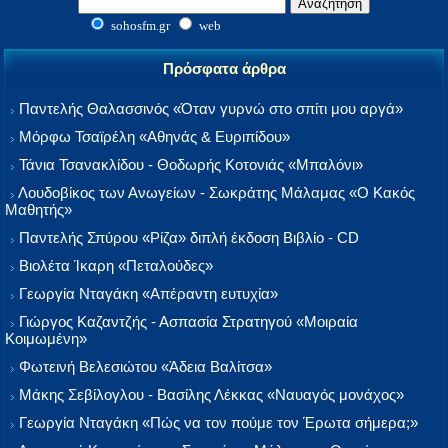
sohosfm.gr
web
Πρόσφατα άρθρα
Παντελής Θαλασσινός «Όταν γυρνώ στο σπίτι μου αργά»
Μόρφω Τσαϊρέλη «Αθηνάς & Ευριπίδου»
Τάνια Τσανακλίδου - Θοδωρής Κοτονιάς «Μπαλόνι»
Λουδοβίκος των Ανωγείων - Σωκράτης Μάλαμας «Ο Κακός
Μαθητής»
Παντελής Σπύρου «Ρίζα» διπλή έκδοση Βιβλίο - CD
Βιολέτα Ίκαρη «Πεταλούδες»
Γεωργία Νταγάκη «Aπέραντη ευτυχία»
Γιώργος Καζαντζής - Ασπασία Στρατηγού «Μοιραία
Κοιμωμένη»
Φωτεινή Βελεσιώτου «Άδεια Βαλίτσα»
Μάκης Σεβίλογλου - Βασίλης Λέκκας «Ναυαγός μονάχος»
Γεωργία Νταγάκη «Πώς να τον πούμε τον Έρωτα σήμερα;»