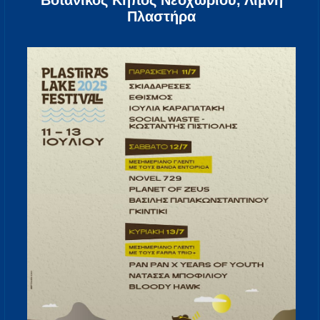
Βοτανικός Κήπος Νεοχωρίου, Λίμνη
Πλαστήρα