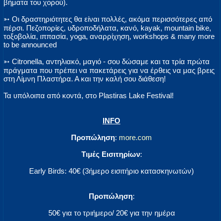
βήματα του χορού).
➳ Οι δραστηριότητες θα είναι πολλές, ακόμα περισσότερες από
πέρσι. Πεζοπορίες, υδροποδήλατα, κανό, kayak, mountain bike,
τοξοβολία, ιππασία, yoga, αναρρίχηση, workshops & many more
to be announced
➳ Citronella, αντηλιακό, μαγιό - σου δώσαμε και τα τρία πρώτα
πράγματα που πρέπει να πακετάρεις για να έρθεις να μας βρεις
στη Λίμνη Πλαστήρα. Α και την καλή σου διάθεση!
Τα υπόλοιπα από κοντά, στο Plastiras Lake Festival!
INFO
Προπώληση
:
more.com
Τιμές Εισιτηρίων
:
Early Birds: 40€ (3ήμερο εισιτήριο κατασκηνωτών)
Προπώληση
:
50€ για το τριήμερο/ 20€ για την ημέρα