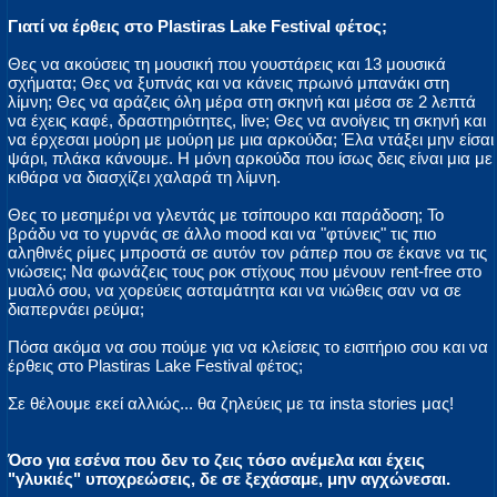
Γιατί να έρθεις στο Plastiras Lake Festival φέτος;
Θες να ακούσεις τη μουσική που γουστάρεις και 13 μουσικά
σχήματα; Θες να ξυπνάς και να κάνεις πρωινό μπανάκι στη
λίμνη; Θες να αράζεις όλη μέρα στη σκηνή και μέσα σε 2 λεπτά
να έχεις καφέ, δραστηριότητες, live; Θες να ανοίγεις τη σκηνή και
να έρχεσαι μούρη με μούρη με μια αρκούδα; Έλα ντάξει μην είσαι
ψάρι, πλάκα κάνουμε. Η μόνη αρκούδα που ίσως δεις είναι μια με
κιθάρα να διασχίζει χαλαρά τη λίμνη.
Θες το μεσημέρι να γλεντάς με τσίπουρο και παράδοση; Το
βράδυ να το γυρνάς σε άλλο mood και να "φτύνεις" τις πιο
αληθινές ρίμες μπροστά σε αυτόν τον ράπερ που σε έκανε να τις
νιώσεις; Να φωνάζεις τους ροκ στίχους που μένουν rent-free στο
μυαλό σου, να χορεύεις ασταμάτητα και να νιώθεις σαν να σε
διαπερνάει ρεύμα;
Πόσα ακόμα να σου πούμε για να κλείσεις το εισιτήριο σου και να
έρθεις στο Plastiras Lake Festival φέτος;
Σε θέλουμε εκεί αλλιώς... θα ζηλεύεις με τα insta stories μας!
Όσο για εσένα που δεν το ζεις τόσο ανέμελα και έχεις
"γλυκιές" υποχρεώσεις, δε σε ξεχάσαμε, μην αγχώνεσαι.