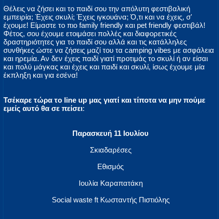
Θέλεις να ζήσει και το παιδί σου την απόλυτη φεστιβαλική
εμπειρία; Έχεις σκυλί; Έχεις ιγκουάνα; Ό,τι και να έχεις, σ'
έχουμε! Είμαστε το πιο family friendly και pet friendly φεστιβάλ!
Φέτος, σου έχουμε ετοιμάσει πολλές και διαφορετικές
δραστηριότητες για το παιδί σου αλλά και τις κατάλληλες
συνθήκες ώστε να ζήσεις μαζί του τα camping vibes με ασφάλεια
και ηρεμία. Αν δεν έχεις παιδί γιατί προτιμάς το σκυλί ή αν είσαι
και πολύ μάγκας και έχεις και παιδί και σκυλί, ίσως έχουμε μία
έκπληξη και για εσένα!
Τσέκαρε τώρα το line up μας γιατί και τίποτα να μην πούμε
εμείς αυτό θα σε πείσει
:
Παρασκευή 11 Ιουλίου
Σκιαδαρέσες
Εθισμός
Ιουλία Καραπατάκη
Social waste ft Κωσταντής Πιστιόλης