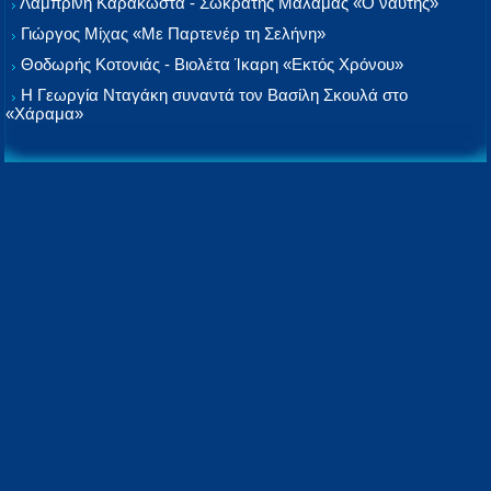
Λαμπρινή Καρακώστα - Σωκράτης Μάλαμας «Ο ναύτης»
Γιώργος Μίχας «Με Παρτενέρ τη Σελήνη»
Θοδωρής Κοτονιάς - Βιολέτα Ίκαρη «Εκτός Χρόνου»
Η Γεωργία Νταγάκη συναντά τον Βασίλη Σκουλά στο
«Χάραμα»