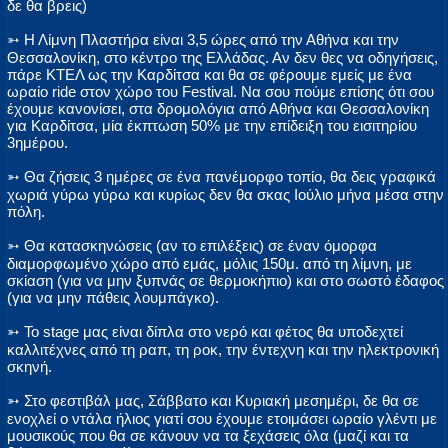
δε θα βρεις)
➳ Η Λίμνη Πλαστήρα είναι 3,5 ώρες από την Αθήνα και την
Θεσσαλονίκη, στο κέντρο της Ελλάδας. Αν δεν θες να οδηγήσεις,
πάρε ΚΤΕΛ ως την Καρδίτσα και θα σε φέρουμε εμείς με ένα
ωραίο ride στον χώρο του Festival. Να σου πούμε επίσης ότι σου
έχουμε κανονίσει, στα δρομολόγια από Αθήνα και Θεσσαλονίκη
για Καρδίτσα, μία έκπτωση 50% με την επίδειξη του εισιτηρίου
3ημέρου.
➳ Θα ζήσεις 3 ημέρες σε ένα πανέμορφο τοπίο, θα δεις γραφικά
χωριά γύρω γύρω και κυρίως δεν θα σκας Ιούλιο μήνα μέσα στην
πόλη.
➳ Θα κατασκηνώσεις (αν το επιλέξεις) σε έναν όμορφα
διαμορφωμένο χώρο από εμάς, μόλις 150μ. από τη λίμνη, με
σκίαση (για να μην ξυπνάς σε θερμοκήπιο) και στο σωστό έδαφος
(για να μην πάθεις λουμπάγκο).
➳ Το stage μας είναι δίπλα στο νερό και φέτος θα υποδεχτεί
καλλιτέχνες από τη ραπ, τη ροκ, την έντεχνη και την ηλεκτρονική
σκηνή.
➳ Στο φεστιβάλ μας, Σάββατο και Κυριακή μεσημέρι, δε θα σε
ενοχλεί ο ντάλα ήλιος γιατί σου έχουμε ετοιμάσει ωραίο γλέντι με
μουσικούς που θα σε κάνουν να τα ξεχάσεις όλα (μαζί και τα