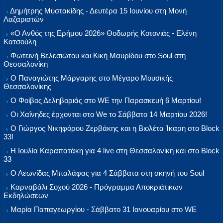
Δημήτρης Μυστακίδης - Δευτέρα 15 Ιουνίου στη Μονή
Λαζαριστών
«Ο Ανθός της Ερήμου 2026» Θοδωρής Κοτονιάς - Ελένη
Κατσούλη
Φωτεινή Βελεσιώτου και Κική Μαυρίδου στο Soul στη
Θεσσαλονίκη
Ο Παναγιώτης Μάργαρης στο Μέγαρο Μουσικής
Θεσσαλονίκης
Ο Φοίβος Δεληβοριάς στο WE την Παρασκευή 6 Μαρτίου!
Οι Χαΐνηδες έρχονται στο We το Σάββατο 14 Μαρτίου 2026!
Ο Γιώργος Νικηφόρου Ζερβάκης και η Βιολέτα Ίκαρη στο Block
33!
Η Ιουλία Καραπατάκη για 4 live στη Θεσσαλονίκη και στο Block
33
Ο Λεωνίδας Μπαλάφας για 4 Σάββατα στη σκηνή του Soul
Καρναβάλι Σοχού 2026 - Πρόγραμμα Αποκριάτικων
Εκδηλώσεων
Μαρία Παπαγεωργίου - Σάββατο 31 Ιανουαρίου στο WE