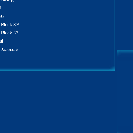
!
26!
 Block 33!
 Block 33
ul
δηλώσεων