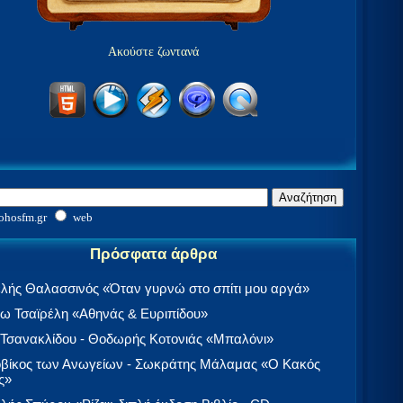
Ακούστε ζωντανά
ohosfm.gr
web
Πρόσφατα άρθρα
λής Θαλασσινός «Όταν γυρνώ στο σπίτι μου αργά»
 Τσαϊρέλη «Αθηνάς & Ευριπίδου»
 Τσανακλίδου - Θοδωρής Κοτονιάς «Μπαλόνι»
βίκος των Ανωγείων - Σωκράτης Μάλαμας «Ο Κακός
ς»