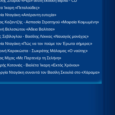
λής Σπύρου «Ρίζα» διπλή έκδοση Βιβλίο - CD
τα Ίκαρη «Πεταλούδες»
ία Νταγάκη «Aπέραντη ευτυχία»
ος Καζαντζής - Ασπασία Στρατηγού «Μοιραία Κοιμωμένη»
νή Βελεσιώτου «Άδεια Βαλίτσα»
 Σεβίλογλου - Βασίλης Λέκκας «Ναυαγός μονάχος»
ία Νταγάκη «Πώς να τον πούμε τον Έρωτα σήμερα;»
ινή Καρακώστα - Σωκράτης Μάλαμας «Ο ναύτης»
ος Μίχας «Με Παρτενέρ τη Σελήνη»
ής Κοτονιάς - Βιολέτα Ίκαρη «Εκτός Χρόνου»
ργία Νταγάκη συναντά τον Βασίλη Σκουλά στο «Χάραμα»