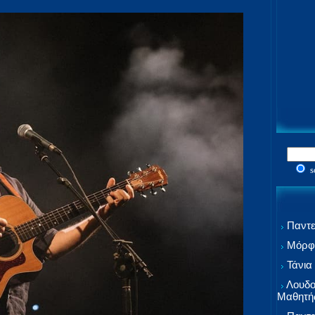
s
Παντε
Μόρφω
Τάνια
Λουδο
Μαθητή