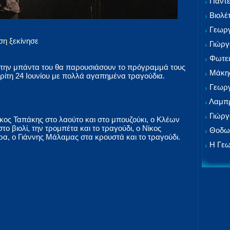
Παντε
Βιολέ
Γεωργ
η ξεκίνησε
Γιώργ
Φωτει
 την μπάντα του θα παρουσιάσουν το πρόγραμμά τους
Μάκης
ρίτη 24 Ιουνίου με πολλά αγαπημένα τραγούδια.
Γεωργ
Λαμπρ
Γιώργ
ος Ταπάκης στο λαούτο και στο μπουζούκι, ο Κλέων
ο βιολί, την τρομπέτα και το τραγούδι, ο Νίκος
Θοδωρ
α, ο Γιάννης Μάλαμας στα κρουστά και το τραγούδι.
Η Γεω