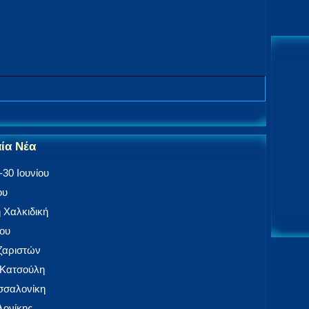
αία Νέα
30 Ιουνίου
ου
 Χαλκιδική
ίου
αζαριστών
 Κατσούλη
εσσαλονίκη
ονίκης