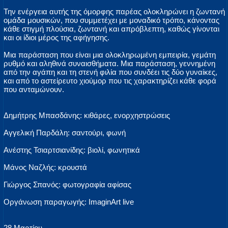
Την ενέργεια αυτής της όμορφης παρέας ολοκληρώνει η ζωντανή
ομάδα μουσικών, που συμμετέχει με μοναδικό τρόπο, κάνοντας
κάθε στιγμή πλούσια, ζωντανή και απρόβλεπτη, καθώς γίνονται
και οι ίδιοι μέρος της αφήγησης.
Μια παράσταση που είναι μια ολοκληρωμένη εμπειρία, γεμάτη
ρυθμό και αληθινά συναισθήματα. Μια παράσταση, γεννημένη
από την αγάπη και τη στενή φιλία που συνδέει τις δύο γυναίκες,
και από το αστείρευτο χιούμορ που τις χαρακτηρίζει κάθε φορά
που ανταμώνουν.
Δημήτρης Μπασδάνης: κιθάρες, ενορχηστρώσεις
Αγγελική Παρδάλη: σαντούρι, φωνή
Ανέστης Τσιαρτσιανίδης: βιολί, φωνητικά
Μάνος Ναζλής: κρουστά
Γιώργος Σπανός: φωτογραφία αφίσας
Οργάνωση παραγωγής: ImaginArt live
28 Μαρτίου