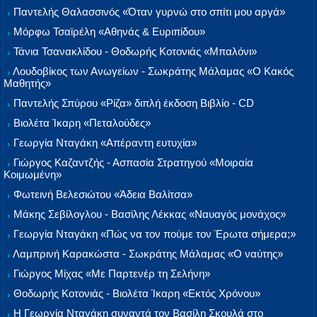
Παντελής Θαλασσινός «Όταν γυρνώ στο σπίτι μου αργά»
Μόρφω Τσαϊρέλη «Αθηνάς & Ευριπίδου»
Τάνια Τσανακλίδου - Θοδωρής Κοτονιάς «Μπαλόνι»
Λουδοβίκος των Ανωγείων - Σωκράτης Μάλαμας «Ο Κακός
Μαθητής»
Παντελής Σπύρου «Ρίζα» διπλή έκδοση Βιβλίο - CD
Βιολέτα Ίκαρη «Πεταλούδες»
Γεωργία Νταγάκη «Aπέραντη ευτυχία»
Γιώργος Καζαντζής - Ασπασία Στρατηγού «Μοιραία
Κοιμωμένη»
Φωτεινή Βελεσιώτου «Άδεια Βαλίτσα»
Μάκης Σεβίλογλου - Βασίλης Λέκκας «Ναυαγός μονάχος»
Γεωργία Νταγάκη «Πώς να τον πούμε τον Έρωτα σήμερα;»
Λαμπρινή Καρακώστα - Σωκράτης Μάλαμας «Ο ναύτης»
Γιώργος Μίχας «Με Παρτενέρ τη Σελήνη»
Θοδωρής Κοτονιάς - Βιολέτα Ίκαρη «Εκτός Χρόνου»
Η Γεωργία Νταγάκη συναντά τον Βασίλη Σκουλά στο