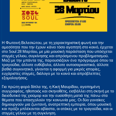
Η Φωτεινή Βελεσιώτου, με τη χαρακτηριστική φωνή και την
αμεσότητα που την έχουν κάνει τόσο αγαπητή στο κοινό, έρχεται
στο Soul 28 Μαρτίου, με μία μουσική παράσταση που υπόσχεται
στιγμές γέλιου, συγκίνησης και απρόσμενου προβληματισμού.
Μαζί με την μπάντα της, παρουσιάζουν ένα πρόγραμμα όπου τα
τραγούδια, άλλοτε ευθύβολα, άλλοτε αυτοσαρκαστικά, άλλοτε
βαθιά συγκινητικά, γίνονται η αφορμή για μικρές ιστορίες,
ευχάριστες στιγμές, διάλογο με το κοινό και απρόβλεπτες
εξομολογήσεις.
Για πρώτη φορά δίπλα της, η Κική Μαυρίδου, αγαπημένη
συγγραφέας, ηθοποιός και σκηνοθέτις, εισβάλλει στη σκηνή με το
διεισδυτικό της χιούμορ και την ευαίσθητη ματιά της πάνω στα
θέματα που απασχολούν την κοινωνία μας. Οι δύο γυναίκες
δημιουργούν μια ζωντανή, ανατρεπτική εμπειρία, όπου μουσική
και πρόζα μπλέκονται αβίαστα, οι ατάκες με τα τραγούδια, και οι
στιγμές γέλιου με τη συγκίνηση.