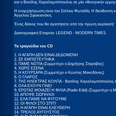
και ο Βασίλης Χαραλαμπόπουλος σε μία «θεατρική» ερμην
Η ενορχήστρωση είναι του Στέλιου Φωτιάδη. Η διεύθυνση κ
Άγγελου Σφακιανάκη.
Ένας δίσκος που θα αγαπήσετε από την πρώτη ακρόαση!
Δισκογραφική Εταιρεία: LEGEND - MODERN TIMES
Τα τραγούδια του CD
1. Η ΑΓΑΠΗ ΔΕΝ ΕΙΝΑΙ ΔΕΔΟΜΕΝΗ
2. ΣΕ ΕΜΠΙΣΤΕΥΤΗΚΑ
3. ΠΑΜΕ ΝΟΤΙΑ (Συμμετέχει ο Δημήτρης Σταρόβας)
4. ΧΩΡΙΣ ΕΣΕΝΑ
5. Η ΚΟΥΡΣΑΡΑ (Συμμετέχει ο Κώστας Μακεδόνας)
6. Ο ΓΛΑΡΟΣ
7. ΤΗΣ ΗΛΕΚΤΡΑΣ ΚΟΛΠΑ - Βασίλης Χαραλαμπόπουλος &
8. ΟΛΑ ΕΧΟΥΝ ΓΙΝΕΙ
9. ΕΡΩΤΑΣ ΜΟΙΑΖΕΙ Η ΦΙΛΙΑ (Radio Edid) (Συμμετέχει η Μ
10. ΑΠΟΨΕ ΣΙΩΠΗΛΟΙ
11. ΕΛΑ ΠΑΜΕ ΝΑ ΦΥΓΟΥΜΕ
12. ΟΙ ΦΙΛΟΙ ΣΤΟ ΣΠΙΤΙ
13. Η ΑΓΑΠΗ ΕΙΝΑΙ ΕΛΕΥΘΕΡΗ
14. ΤΡΕΛΟΣ ΑΥΓΟΥΣΤΟΣ