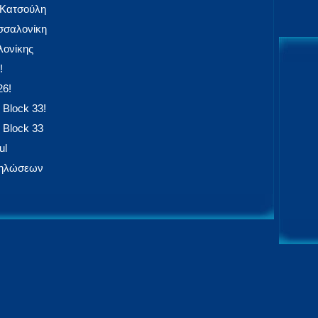
 Κατσούλη
εσσαλονίκη
ονίκης
!
26!
 Block 33!
 Block 33
ul
δηλώσεων