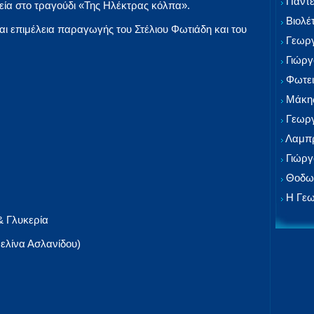
Παντε
εία στο τραγούδι «Της Ηλέκτρας κόλπα».
Βιολέ
αι επιμέλεια παραγωγής του Στέλιου Φωτιάδη και του
Γεωργ
Γιώργ
Φωτει
Μάκης
Γεωργ
Λαμπρ
Γιώργ
Θοδωρ
Η Γεω
 Γλυκερία
ελίνα Ασλανίδου)