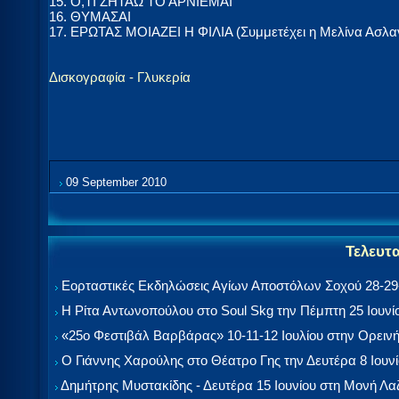
15. Ο,ΤΙ ΖΗΤΑΩ ΤΟ ΑΡΝΙΕΜΑΙ
16. ΘΥΜΑΣΑΙ
17. ΕΡΩΤΑΣ ΜΟΙΑΖΕΙ Η ΦΙΛΙΑ (Συμμετέχει η Μελίνα Ασλα
Δισκογραφία - Γλυκερία
09 September 2010
Τελευτ
Εορταστικές Εκδηλώσεις Αγίων Αποστόλων Σοχού 28-29-
Η Ρίτα Αντωνοπούλου στο Soul Skg την Πέμπτη 25 Ιουνί
«25ο Φεστιβάλ Βαρβάρας» 10-11-12 Ιουλίου στην Ορεινή
Ο Γιάννης Χαρούλης στο Θέατρο Γης την Δευτέρα 8 Ιουν
Δημήτρης Μυστακίδης - Δευτέρα 15 Ιουνίου στη Μονή Λ