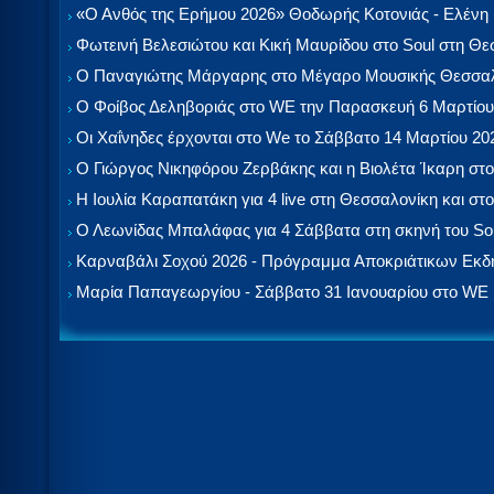
«Ο Ανθός της Ερήμου 2026» Θοδωρής Κοτονιάς - Ελένη
Φωτεινή Βελεσιώτου και Κική Μαυρίδου στο Soul στη Θ
Ο Παναγιώτης Μάργαρης στο Μέγαρο Μουσικής Θεσσαλ
Ο Φοίβος Δεληβοριάς στο WE την Παρασκευή 6 Μαρτίου
Οι Χαΐνηδες έρχονται στο We το Σάββατο 14 Μαρτίου 20
Ο Γιώργος Νικηφόρου Ζερβάκης και η Βιολέτα Ίκαρη στο
Η Ιουλία Καραπατάκη για 4 live στη Θεσσαλονίκη και στο
Ο Λεωνίδας Μπαλάφας για 4 Σάββατα στη σκηνή του So
Καρναβάλι Σοχού 2026 - Πρόγραμμα Αποκριάτικων Εκ
Μαρία Παπαγεωργίου - Σάββατο 31 Ιανουαρίου στο WE