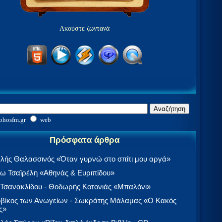
Ακούστε ζωντανά
ohosfm.gr
web
Πρόσφατα άρθρα
λής Θαλασσινός «Όταν γυρνώ στο σπίτι μου αργά»
 Τσαϊρέλη «Αθηνάς & Ευριπίδου»
 Τσανακλίδου - Θοδωρής Κοτονιάς «Μπαλόνι»
βίκος των Ανωγείων - Σωκράτης Μάλαμας «Ο Κακός
ς»