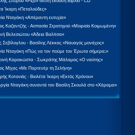
λής Σπύρου «Ρίζα» διπλή έκδοση Βιβλίο - CD
τα Ίκαρη «Πεταλούδες»
ία Νταγάκη «Aπέραντη ευτυχία»
ος Καζαντζής - Ασπασία Στρατηγού «Μοιραία Κοιμωμένη»
νή Βελεσιώτου «Άδεια Βαλίτσα»
 Σεβίλογλου - Βασίλης Λέκκας «Ναυαγός μονάχος»
ία Νταγάκη «Πώς να τον πούμε τον Έρωτα σήμερα;»
ινή Καρακώστα - Σωκράτης Μάλαμας «Ο ναύτης»
ος Μίχας «Με Παρτενέρ τη Σελήνη»
ής Κοτονιάς - Βιολέτα Ίκαρη «Εκτός Χρόνου»
ργία Νταγάκη συναντά τον Βασίλη Σκουλά στο «Χάραμα»