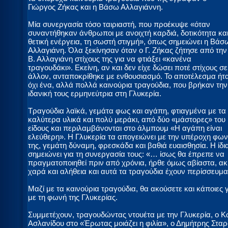
Γιώργος Ζήκας και η Βάσω Αλλαγιάννη.
Μία συνεργασία τόσο ταιριαστή, που προέκυψε «όταν
συναντήθηκαν άνθρωποι με ανοιχτή καρδιά, δοτικότητα κα
θετική ενέργεια, τη σωστή στιγμή», όπως σημειώνει η Βάσ
Αλλαγιάνη. Όλα ξεκίνησαν όταν ο Γ. Ζήκας ζήτησε από την
Β. Αλλαγιάνη στίχους της για να φτιάξει «κανένα
τραγουδάκι». Εκείνη, αν και δεν είχε δώσει ποτέ στίχους σε
άλλον, ανταποκρίθηκε με ενθουσιασμό. Το αποτέλεσμα ήτ
όχι ένα, αλλά πολλά καινούρια τραγούδια, που βρήκαν την
ιδανική τους ερμηνεύτρια στη Γλυκερία.
Τραγούδια λαϊκά, γεμάτα φως και αγάπη, φτιαγμένα με τα
καλύτερα υλικά και πολύ μεράκι, από δύο «μάστορες» του
είδους και περιλαμβάνονται στο άλμπουμ «Η αγάπη είναι
ελεύθερη». Η Γλυκερία τα απογειώνει με την υπέροχη φω
της, γεμάτη δύναμη, φρεσκάδα και βαθιά ευαισθησία. Η ίδι
σημειώνει για τη συνεργασία τους: «… ίσως θα έπρεπε να
πραγματοποιηθεί πριν από χρόνια, ήρθε όμως αβίαστα, ακ
χαρά και αλήθεια και αυτά τα τραγούδια έχουν περίσσευμα
Μαζί με τα καινούρια τραγούδια, θα ακούσετε και κάποιες
με τη φωνή της Γλυκερίας.
Συμμετέχουν, τραγουδώντας ντουέτα με την Γλυκερία, ο
Ασλανίδου στο «Έρωτας μοιάζει η φιλία», ο Δημήτρης Στα