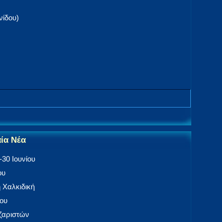
νίδου)
αία Νέα
30 Ιουνίου
ου
 Χαλκιδική
ίου
αζαριστών