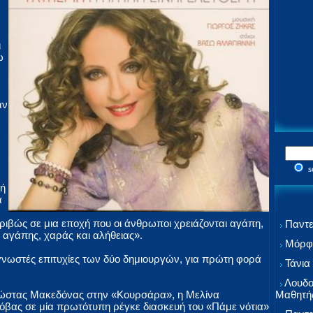
ι
ω
αν
s
νή
α
ριβώς σε μια εποχή που οι άνθρωποι χρειάζονται αγάπη,
Παντε
 αγάπης, χαράς και αλήθειας».
Μόρφω
 γνωστές επιτυχίες των δύο δημιουργών, για πρώτη φορά
Τάνια
Λουδο
Μαθητή
 Κώστας Μακεδόνας στην «Κουρσάρα», η Μελίνα
ρόβας σε μία πρωτότυπη ρέγκε διασκευή του «Πάμε νότια»