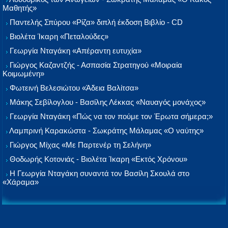
Μαθητής»
Παντελής Σπύρου «Ρίζα» διπλή έκδοση Βιβλίο - CD
Βιολέτα Ίκαρη «Πεταλούδες»
Γεωργία Νταγάκη «Aπέραντη ευτυχία»
Γιώργος Καζαντζής - Ασπασία Στρατηγού «Μοιραία
Κοιμωμένη»
Φωτεινή Βελεσιώτου «Άδεια Βαλίτσα»
Μάκης Σεβίλογλου - Βασίλης Λέκκας «Ναυαγός μονάχος»
Γεωργία Νταγάκη «Πώς να τον πούμε τον Έρωτα σήμερα;»
Λαμπρινή Καρακώστα - Σωκράτης Μάλαμας «Ο ναύτης»
Γιώργος Μίχας «Με Παρτενέρ τη Σελήνη»
Θοδωρής Κοτονιάς - Βιολέτα Ίκαρη «Εκτός Χρόνου»
Η Γεωργία Νταγάκη συναντά τον Βασίλη Σκουλά στο
«Χάραμα»