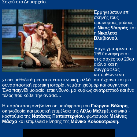
Σοχού στο Δημαρχείο.
Ερμηνεύσουν επί
σκηνής τους
ομώνυμους ρόλους
ο
Νίκος Ψαρράς
και
η
Νικολέτα
Βλαβιανού
.
Έργο γραμμένο το
1997 αναφέρεται
στις αρχές του 20ου
αιώνα και η
συγγραφέας
κατορθώνει να
χτίσει μεθοδικά μια απίστευτα κωμική, αλλά ταυτόχρονα και μια
συναρπαστική ερωτική ιστορία, γεμάτη χιούμορ και συγκίνηση.
Ένα παιχνίδι μοιραίο, επικίνδυνο, μα κυρίως ανατρεπτικό και ένα
τέλος που κόβει την ανάσα…
Η παράσταση ανεβαίνει σε μετάφραση του
Γιώργου Βάλαρη
,
σκηνοθεσία και μουσική επιμέλεια της
Λίλλυ Μελεμέ
, σκηνικά -
κοστούμια της
Νατάσας Παπαστεργίου
, φωτισμούς
Μελίνας
Μάσχα
και επιμέλεια κίνησης της
Μόνικα Κολοκοτρώνη
.