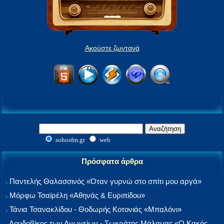
Ακούστε ζωντανά
sohosfm.gr
web
Πρόσφατα άρθρα
Παντελής Θαλασσινός «Όταν γυρνώ στο σπίτι μου αργά»
Μόρφω Τσαϊρέλη «Αθηνάς & Ευριπίδου»
Τάνια Τσανακλίδου - Θοδωρής Κοτονιάς «Μπαλόνι»
Λουδοβίκος των Ανωγείων - Σωκράτης Μάλαμας «Ο Κακός