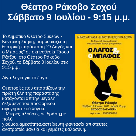
Θέατρο Ράκοβο Σοχού
Σάββατο 9 Ιουλίου - 9:15 μ.μ.
Το Δημοτικό Θέατρο Συκεών -
Κεντρική Σκηνή, παρουσιάζει τη
θεατρική παράσταση "Ο Λαγός και
ο Μπάφος" σε σκηνοθεσία Τάσου
Ράτζου, στο Θέατρο Ράκοβο
Σοχού, το Σάββατο 9 Ιουλίου στις
9:15 μ.μ.
Λίγα λόγια για το έργο...
Οι ιστορίες που απαρτίζουν την
πρώτη ύλη της παράστασης
κατάγονται απ'την μεγάλη
δεξαμενή του προφορικού
αφηγηματικού λόγου.
...Μικρές,πλούσιες σε δράση,με
πολύ
χιούμορ,αμεσότητα,αστείρευτη φαντασία,απίστευτες
ανατροπές,μαγεία και γεμάτες καλοσύνη.