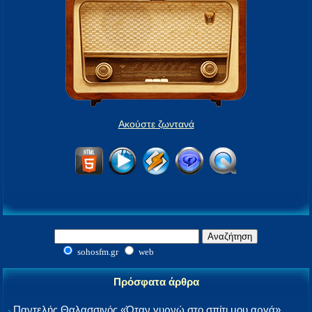
Ακούστε ζωντανά
sohosfm.gr
web
Πρόσφατα άρθρα
Παντελής Θαλασσινός «Όταν γυρνώ στο σπίτι μου αργά»