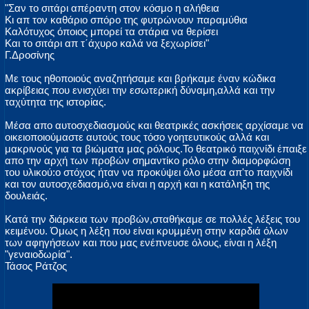
"Σαν το σιτάρι απέραντη στον κόσμο η αλήθεια
Κι απ τον καθάριο σπόρο της φυτρώνουν παραμύθια
Καλότυχος όποιος μπορεί τα στάρια να θερίσει
Και το σιτάρι απ τ΄άχυρο καλά να ξεχωρίσει"
Γ.Δροσίνης
Με τους ηθοποιούς αναζητήσαμε και βρήκαμε έναν κώδικα
ακρίβειας που ενισχύει την εσωτερική δύναμη,αλλά και την
ταχύτητα της ιστορίας.
Μέσα απο αυτοσχεδιασμούς και θεατρικές ασκήσεις αρχίσαμε να
οικειοποιούμαστε αυτούς τους τόσο γοητευτικούς αλλά και
μακρινούς για τα βιώματα μας ρόλους.Το θεατρικό παιχνίδι έπαιξε
απο την αρχή των προβών σημαντίκο ρόλο στην διαμορφώση
του υλικού:o στόχος ήταν να προκύψει όλο μέσα απ'το παιχνίδι
και τον αυτοσχεδιασμό,να είναι η αρχή και η κατάληξη της
δουλειάς.
Κατά την διάρκεια των προβών,σταθήκαμε σε πολλές λέξεις του
κειμένου. Όμως η λέξη που είναι κρυμμένη στην καρδιά όλων
των αφηγήσεων και που μας ενέπνευσε όλους, είναι η λέξη
"γεναιοδωρία".
Τάσος Ράτζος