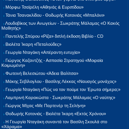
Μόρφω Τσαϊρέλη «Αθηνάς & Ευριπίδου»
Τάνια Τσανακλίδου - Θοδωρής Κοτονιάς «Μπαλόνι»
Λουδοβίκος των Ανωγείων - Σωκράτης Μάλαμας «Ο Κακός
Μαθητής»
Παντελής Σπύρου «Ρίζα» διπλή έκδοση Βιβλίο - CD
Βιολέτα Ίκαρη «Πεταλούδες»
Γεωργία Νταγάκη «Aπέραντη ευτυχία»
Γιώργος Καζαντζής - Ασπασία Στρατηγού «Μοιραία
Κοιμωμένη»
Φωτεινή Βελεσιώτου «Άδεια Βαλίτσα»
Μάκης Σεβίλογλου - Βασίλης Λέκκας «Ναυαγός μονάχος»
Γεωργία Νταγάκη «Πώς να τον πούμε τον Έρωτα σήμερα;»
Λαμπρινή Καρακώστα - Σωκράτης Μάλαμας «Ο ναύτης»
Γιώργος Μίχας «Με Παρτενέρ τη Σελήνη»
Θοδωρής Κοτονιάς - Βιολέτα Ίκαρη «Εκτός Χρόνου»
Η Γεωργία Νταγάκη συναντά τον Βασίλη Σκουλά στο
«Χάραμα»