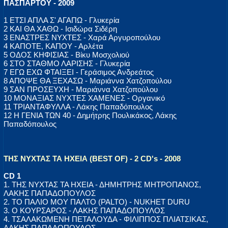
ΠΑΣΠΑΡΤΟΥ - 2009
1 ΕΤΣΙ ΑΠΛΑ Σ' ΑΓΑΠΩ - Γλυκερία
2 ΚΑΙ ΘΑ ΧΑΘΩ - Ισιδώρα Σιδέρη
3 ΕΝΑΣΤΡΕΣ ΝΥΧΤΕΣ - Χαρά Αργυροπούλου
4 ΚΑΠΟΤΕ, ΚΑΠΟΥ - Αρλέτα
5 ΟΔΟΣ ΚΗΦΙΣΙΑΣ - Βίκυ Μοσχολιού
6 ΣΤΟ ΣΤΑΘΜΟ ΛΑΡΙΣΗΣ - Γλυκερία
7 ΕΓΩ ΕΧΩ ΦΤΑΙΞΕΙ - Γεράσιμος Ανδρεάτος
8 ΑΠΟΨΕ ΘΑ ΞΕΧΑΣΩ - Μαριάννα Χατζοπούλου
9 ΣΑΝ ΠΡΟΣΕΥΧΗ - Μαριάννα Χατζοπούλου
10 ΜΟΝΑΞΙΑΣ ΝΥΧΤΕΣ ΧΑΜΕΝΕΣ - Οργανικό
11 ΤΡΙΑΝΤΑΦΥΛΛΑ - Λάκης Παπαδόπουλος
12 Η ΓΕΝΙΑ ΤΩΝ 40 - Δημήτρης Πουλικάκος, Λάκης
Παπαδόπουλος
ΤΗΣ ΝΥΧΤΑΣ ΤΑ ΗΧΕΙΑ (BEST OF) - 2 CD's - 2008
CD 1
1. ΤΗΣ ΝΥΧΤΑΣ ΤΑ ΗΧΕΙΑ - ΔΗΜΗΤΡΗΣ ΜΗΤΡΟΠΑΝΟΣ,
ΛΑΚΗΣ ΠΑΠΑΔΟΠΟΥΛΟΣ
2. ΤΟ ΠΑΛΙΟ ΜΟΥ ΠΑΛΤΟ (PALTO) - NUKHET DURU
3. Ο ΚΟΥΡΣΑΡΟΣ - ΛΑΚΗΣ ΠΑΠΑΔΟΠΟΥΛΟΣ
4. ΤΣΑΛΑΚΩΜΕΝΗ ΠΕΤΑΛΟΥΔΑ - ΦΙΛΙΠΠΟΣ ΠΛΙΑΤΣΙΚΑΣ,
ΛΑΚΗΣ ΠΑΠΑΔΟΠΟΥΛΟΣ