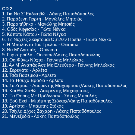
CD 2
1. Για Να Σ' Εκδικηθώ - Λάκης Παπαδόπουλος
2. Παράξενη Γιορτή - Μανώλης Μητσιάς
3. Παραιτήθηκα - Μανώλης Μητσιάς
4. Οδός Κηφισίας - Γιώτα Νέγκα
5. Κάποτε Κάπου - Γιώτα Νέγκα
6. Τις Νύχτες Σκέφτομαι Ό,τι Δεν Πρέπει - Γιώτα Νέγκα
7. Η Μπαλάντα Του Τρελού - Onirama
8. Να Μ' Αγαπάς - Onirama
9. Γυριστρούλα - Onirama/Λάκης Παπαδόπουλος
10. Θα Φύγω Νύχτα - Γιάννης Μηλιώκας
11. Αν Μ' Αγαπάς Άσε Με Ελεύθερο - Γιάννης Μηλιώκας
12. Σερενάτα - Αρλέτα
13. Τσάι Γιασεμιού - Αρλέτα
14. Τα Ήσυχα Βράδια - Αρλέτα
15. Σε Ζητάω - Λαυρέντης Μαχαιρίτσας/Λάκης Παπαδόπουλος
16. Και Θα Χαθώ - Λαυρέντης Μαχαιρίτσας
17. Για Όσους Με Πρόδωσαν - Σάκης Μπουλάς
18. Εσύ Εκεί - Μπάμπης Στόκας/Λάκης Παπαδόπουλος
19. Αρτίστα - Μπάμπης Στόκας
20. Τσίχλα Δίχως Ζάχαρη - Λάκης Παπαδόπουλος
21. Μενεξεδιά - Λάκης Παπαδόπουλος