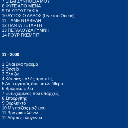
7 ΕΙΣΑΙ ΣΥΝΗΘΕΙΑ ΜΟΥ
8 ΦΥΓΕ ΑΠΟ ΜΕΝΑ
9 ΤΑ ΥΠΟΥΡΓΑΚΙΑ
10 ΑΥΤΟΣ Ο ΑΛΛΟΣ (Live στο Odeon)
11 ΠΑΜΕ ΝΤΑΒΕΛΗ
12 ΠΑΝΤΑ ΤΕΤΑΡΤΗ
13 ΠΕΤΑΛΟΥΔΑ ΓΥΜΝΗ
14 ΡΟΥΡ ΓΚΕΜΠΙΤ
11 - 2000
1 Είναι ένα τραύμα
2 Θησείο
3 Ελπίζω
4 Κάποιες παλιές αμαρτίες
5 Αν μ αγαπάς άσε με ελεύθερο
6 Βρώμικα φιλιά
7 Ευτυχισμένος που υπάρχεις
8 Σπουργίτης
9 Ουρλιαχτό
10 Μη παίζεις μαζί μου
11 Βραχυκυκλώνω
12 Λάμπες αλογόνου