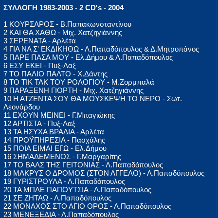
ΣΥΛΛΟΓΗ 1983-2003 - 2 CD's - 2004
1 ΚΟΥΡΣΑΡΟΣ - Β.Παπακωνσταντίνου
2 ΚΑΙ ΘΑ ΧΑΘΩ - Μιχ. Χατζηγιάννης
3 ΣΕΡΕΝΑΤΑ - Αρλέτα
4 ΓΙΑ ΝΑ Σ' ΕΚΔΙΚΗΘΩ - Λ.Παπαδόπουλος & Δ.Μητροπάνος
5 ΠΑΡΕ ΠΑΣΑ ΜΟΥ - Ελ.Δήμου & Λ.Παπαδόπουλος
6 ΕΣΥ ΕΚΕΙ - Πυξ-Λαξ
7 ΤΟ ΠΑΛΙΟ ΠΑΛΤΟ - Χ.Δάντης
8 ΤΟ ΤΙΚ ΤΑΚ ΤΟΥ ΡΟΛΟΓΙΟΥ - Μ.Ζορμπαλά
9 ΠΑΡΑΞΕΝΗ ΓΙΟΡΤΗ - Μιχ. Χατζηγιάννης
10 Η ΑΤΖΕΝΤΑ ΣΟΥ ΘΑ ΜΟΥΣΚΕΨΗ ΤΟ ΝΕΡΟ - Σωτ.
Λεονάρδου
11 ΕΧΟΥΝ ΜΕΙΝΕΙ - Γ.Μπαγιώκης
12 ΑΡΤΙΣΤΑ - Πυξ-Λαξ
13 ΤΑ ΗΣΥΧΑ ΒΡΑΔΙΑ - Αρλέτα
14 ΠΡΟΫΠΗΡΕΣΙΑ - Πασχάλης
15 ΠΟΙΑ ΕΙΜΑΙ ΕΓΩ - Ελ.Δήμου
16 ΣΗΜΑΔΕΜΕΝΟΣ - Γ.Μαργαρίτης
17 ΤΟ ΒΑΛΣ ΤΗΣ ΓΕΙΤΟΝΙΑΣ - Λ.Παπαδόπουλος
18 ΜΑΚΡΥΣ Ο ΔΡΟΜΟΣ (ΣΤΟΝ ΑΓΓΕΛΟ) - Λ.Παπαδόπουλος
19 ΓΥΡΙΣΤΡΟΥΛΑ - Λ.Παπαδόπουλος
20 ΤΑ ΜΠΛΕ ΠΑΠΟΥΤΣΙΑ - Λ.Παπαδόπουλος
21 ΣΕ ΖΗΤΑΩ - Λ.Παπαδόπουλος
22 ΜΟΝΑΧΟΣ ΣΤΟ ΑΓΙΟ ΟΡΟΣ - Λ.Παπαδόπουλος
23 ΜΕΝΕΞΕΔΙΑ - Λ.Παπαδόπουλος