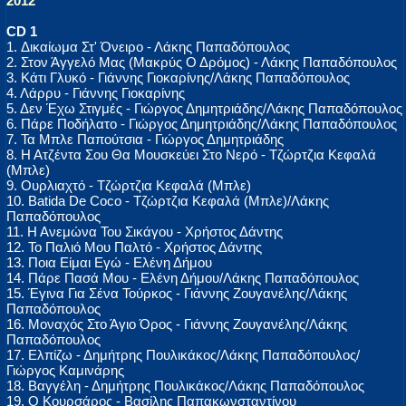
2012
CD 1
1. Δικαίωμα Στ' Όνειρο - Λάκης Παπαδόπουλος
2. Στον Άγγελό Μας (Μακρύς Ο Δρόμος) - Λάκης Παπαδόπουλος
3. Κάτι Γλυκό - Γιάννης Γιοκαρίνης/Λάκης Παπαδόπουλος
4. Λάρρυ - Γιάννης Γιοκαρίνης
5. Δεν Έχω Στιγμές - Γιώργος Δημητριάδης/Λάκης Παπαδόπουλος
6. Πάρε Ποδήλατο - Γιώργος Δημητριάδης/Λάκης Παπαδόπουλος
7. Τα Μπλε Παπούτσια - Γιώργος Δημητριάδης
8. Η Ατζέντα Σου Θα Μουσκεύει Στο Νερό - Τζώρτζια Κεφαλά
(Μπλε)
9. Ουρλιαχτό - Τζώρτζια Κεφαλά (Μπλε)
10. Batida De Coco - Τζώρτζια Κεφαλά (Μπλε)/Λάκης
Παπαδόπουλος
11. Η Ανεμώνα Του Σικάγου - Χρήστος Δάντης
12. Το Παλιό Μου Παλτό - Χρήστος Δάντης
13. Ποια Είμαι Εγώ - Ελένη Δήμου
14. Πάρε Πασά Μου - Ελένη Δήμου/Λάκης Παπαδόπουλος
15. Έγινα Για Σένα Τούρκος - Γιάννης Ζουγανέλης/Λάκης
Παπαδόπουλος
16. Μοναχός Στο Άγιο Όρος - Γιάννης Ζουγανέλης/Λάκης
Παπαδόπουλος
17. Ελπίζω - Δημήτρης Πουλικάκος/Λάκης Παπαδόπουλος/
Γιώργος Καμινάρης
18. Βαγγέλη - Δημήτρης Πουλικάκος/Λάκης Παπαδόπουλος
19. Ο Κουρσάρος - Βασίλης Παπακωνσταντίνου