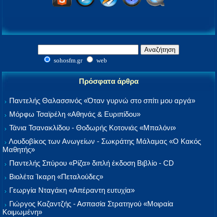
sohosfm.gr
web
Πρόσφατα άρθρα
Παντελής Θαλασσινός «Όταν γυρνώ στο σπίτι μου αργά»
Μόρφω Τσαϊρέλη «Αθηνάς & Ευριπίδου»
Τάνια Τσανακλίδου - Θοδωρής Κοτονιάς «Μπαλόνι»
Λουδοβίκος των Ανωγείων - Σωκράτης Μάλαμας «Ο Κακός
Μαθητής»
Παντελής Σπύρου «Ρίζα» διπλή έκδοση Βιβλίο - CD
Βιολέτα Ίκαρη «Πεταλούδες»
Γεωργία Νταγάκη «Aπέραντη ευτυχία»
Γιώργος Καζαντζής - Ασπασία Στρατηγού «Μοιραία
Κοιμωμένη»