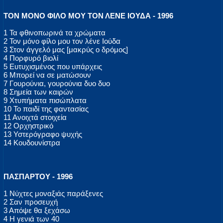
ΤΟΝ ΜΟΝΟ ΦΙΛΟ ΜΟΥ ΤΟΝ ΛΕΝΕ ΙΟΥΔΑ - 1996
1 Τα φθινοπωρινά τα χρώματα
2 Τον μόνο φίλο μου τον λένε Ιούδα
3 Στον άγγελό μας [μακρύς ο δρόμος]
4 Πορφυρό βιολί
5 Ευτυχισμένος που υπάρχεις
6 Μπορεί να σε ματώσουν
7 Γουρούνια, γουρούνια δυο δυο
8 Σημεία των καιρών
9 Χτυπήματα πισώπλατα
10 Το παιδί της φαντασίας
11 Ανοιχτά στοιχεία
12 Ορχηστρικό
13 Υστερόγραφο ψυχής
14 Κουδουνίστρα
ΠΑΣΠΑΡΤΟΥ - 1996
1 Νύχτες μοναξιάς παράξενες
2 Σαν προσευχή
3 Απόψε θα ξεχάσω
4 Η γενιά των 40