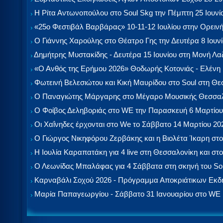
Η Ρίτα Αντωνοπούλου στο Soul Skg την Πέμπτη 25 Ιουνί
«25ο Φεστιβάλ Βαρβάρας» 10-11-12 Ιουλίου στην Ορεινή
Ο Γιάννης Χαρούλης στο Θέατρο Γης την Δευτέρα 8 Ιουν
Δημήτρης Μυστακίδης - Δευτέρα 15 Ιουνίου στη Μονή Λ
«Ο Ανθός της Ερήμου 2026» Θοδωρής Κοτονιάς - Ελένη
Φωτεινή Βελεσιώτου και Κική Μαυρίδου στο Soul στη Θ
Ο Παναγιώτης Μάργαρης στο Μέγαρο Μουσικής Θεσσαλ
Ο Φοίβος Δεληβοριάς στο WE την Παρασκευή 6 Μαρτίου
Οι Χαΐνηδες έρχονται στο We το Σάββατο 14 Μαρτίου 20
Ο Γιώργος Νικηφόρου Ζερβάκης και η Βιολέτα Ίκαρη στο
Η Ιουλία Καραπατάκη για 4 live στη Θεσσαλονίκη και στο
Ο Λεωνίδας Μπαλάφας για 4 Σάββατα στη σκηνή του So
Καρναβάλι Σοχού 2026 - Πρόγραμμα Αποκριάτικων Εκ
Μαρία Παπαγεωργίου - Σάββατο 31 Ιανουαρίου στο WE