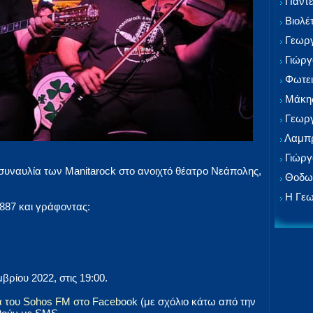
Παντε
Βιολέ
Γεωργ
Γιώργ
Φωτει
Μάκης
Γεωργ
Λαμπρ
Γιώργ
 συναυλία των Manitarock στο ανοιχτό θέατρο Νεάπολης,
Θοδωρ
Η Γεω
887 και γράφοντας:
ρίου 2022, στις 19:00.
α του Sohos FM στο Facebook
(με σχόλιο κάτω από την