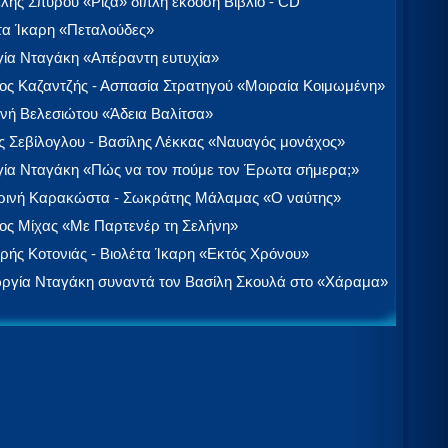
λής Σπύρου «Ρίζα» διπλή έκδοση Βιβλίο - CD
τα Ίκαρη «Πεταλούδες»
ία Νταγάκη «Aπέραντη ευτυχία»
ος Καζαντζής - Ασπασία Στρατηγού «Μοιραία Κοιμωμένη»
νή Βελεσιώτου «Άδεια Βαλίτσα»
 Σεβίλογλου - Βασίλης Λέκκας «Ναυαγός μονάχος»
ία Νταγάκη «Πώς να τον πούμε τον Έρωτα σήμερα;»
ινή Καρακώστα - Σωκράτης Μάλαμας «Ο ναύτης»
ος Μίχας «Με Παρτενέρ τη Σελήνη»
ής Κοτονιάς - Βιολέτα Ίκαρη «Εκτός Χρόνου»
ργία Νταγάκη συναντά τον Βασίλη Σκουλά στο «Χάραμα»