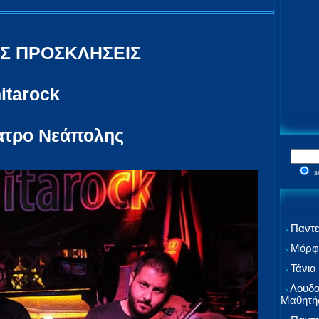
ΕΣ ΠΡΟΣΚΛΗΣΕΙΣ
itarock
έατρο Νεάπολης
s
Παντε
Μόρφω
Τάνια
Λουδο
Μαθητή