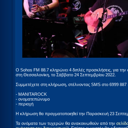
Ο Sohos FM 88.7 κληρώνει 4 διπλές προσκλήσεις, για την
στη Θεσσαλονίκη, το Σάββατο 24 Σεπτεμβρίου 2022.
Συμμετέχετε στη κλήρωση, στέλνοντας SMS στο 6999 887 
- MANITAROCK
- ονοματεπώνυμο
- περιοχή
Η κλήρωση θα πραγματοποιηθεί την Παρασκευή 23 Σεπτεμβ
Τα ονόματα των τυχερών θα ανακοινωθούν από την
σελίδ