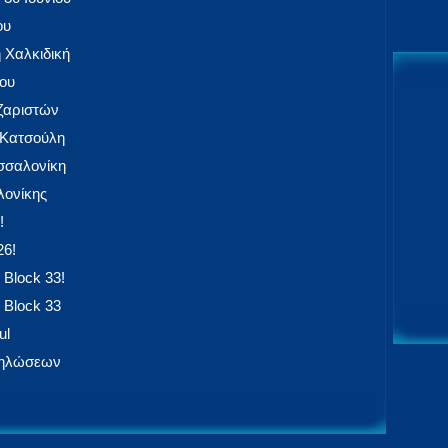
ου
 Χαλκιδική
ίου
αζαριστών
 Κατσούλη
εσσαλονίκη
ονίκης
!
26!
 Block 33!
 Block 33
ul
δηλώσεων