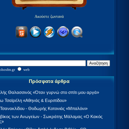
Ακούστε ζωντανά
ohosfm.gr
web
Πρόσφατα άρθρα
λής Θαλασσινός «Όταν γυρνώ στο σπίτι μου αργά»
 Τσαϊρέλη «Αθηνάς & Ευριπίδου»
 Τσανακλίδου - Θοδωρής Κοτονιάς «Μπαλόνι»
βίκος των Ανωγείων - Σωκράτης Μάλαμας «Ο Κακός
ς»