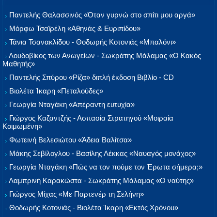
Παντελής Θαλασσινός «Όταν γυρνώ στο σπίτι μου αργά»
Μόρφω Τσαϊρέλη «Αθηνάς & Ευριπίδου»
Τάνια Τσανακλίδου - Θοδωρής Κοτονιάς «Μπαλόνι»
Λουδοβίκος των Ανωγείων - Σωκράτης Μάλαμας «Ο Κακός
Μαθητής»
Παντελής Σπύρου «Ρίζα» διπλή έκδοση Βιβλίο - CD
Βιολέτα Ίκαρη «Πεταλούδες»
Γεωργία Νταγάκη «Aπέραντη ευτυχία»
Γιώργος Καζαντζής - Ασπασία Στρατηγού «Μοιραία
Κοιμωμένη»
Φωτεινή Βελεσιώτου «Άδεια Βαλίτσα»
Μάκης Σεβίλογλου - Βασίλης Λέκκας «Ναυαγός μονάχος»
Γεωργία Νταγάκη «Πώς να τον πούμε τον Έρωτα σήμερα;»
Λαμπρινή Καρακώστα - Σωκράτης Μάλαμας «Ο ναύτης»
Γιώργος Μίχας «Με Παρτενέρ τη Σελήνη»
Θοδωρής Κοτονιάς - Βιολέτα Ίκαρη «Εκτός Χρόνου»