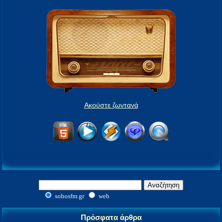
Ακούστε ζωντανά
sohosfm.gr
web
Πρόσφατα άρθρα