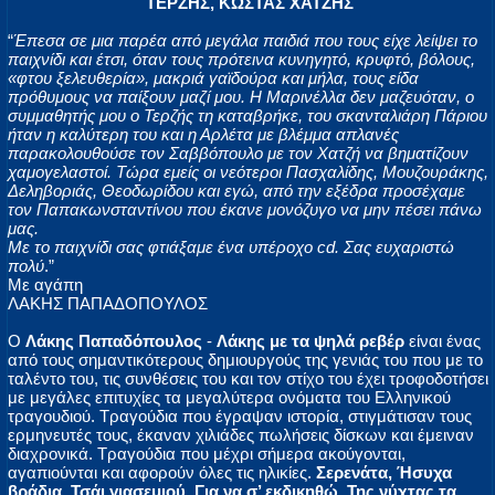
ΤΕΡΖΗΣ, ΚΩΣΤΑΣ ΧΑΤΖΗΣ
“
Έπεσα σε μια παρέα από μεγάλα παιδιά που τους είχε λείψει το
παιχνίδι και έτσι, όταν τους πρότεινα κυνηγητό, κρυφτό, βόλους,
«φτου ξελευθερία», μακριά γαϊδούρα και μήλα, τους είδα
πρόθυμους να παίξουν μαζί μου. Η Μαρινέλλα δεν μαζευόταν, ο
συμμαθητής μου ο Τερζής τη καταβρήκε, του σκανταλιάρη Πάριου
ήταν η καλύτερη του και η Αρλέτα με βλέμμα απλανές
παρακολουθούσε τον Σαββόπουλο με τον Χατζή να βηματίζουν
χαμογελαστοί. Τώρα εμείς οι νεότεροι Πασχαλίδης, Μουζουράκης,
Δεληβοριάς, Θεοδωρίδου και εγώ, από την εξέδρα προσέχαμε
τον Παπακωνσταντίνου που έκανε μονόζυγο να μην πέσει πάνω
μας.
Με το παιχνίδι σας φτιάξαμε ένα υπέροχο cd. Σας ευχαριστώ
πολύ
.”
Mε αγάπη
ΛΑΚΗΣ ΠΑΠΑΔΟΠΟΥΛΟΣ
Ο
Λάκης Παπαδόπουλος
-
Λάκης με τα ψηλά ρεβέρ
είναι ένας
από τους σημαντικότερους δημιουργούς της γενιάς του που με το
ταλέντο του, τις συνθέσεις του και τον στίχο του έχει τροφοδοτήσει
με μεγάλες επιτυχίες τα μεγαλύτερα ονόματα του Ελληνικού
τραγουδιού. Τραγούδια που έγραψαν ιστορία, στιγμάτισαν τους
ερμηνευτές τους, έκαναν χιλιάδες πωλήσεις δίσκων και έμειναν
διαχρονικά. Τραγούδια που μέχρι σήμερα ακούγονται,
αγαπιούνται και αφορούν όλες τις ηλικίες.
Σερενάτα, Ήσυχα
βράδια, Τσάι γιασεμιού, Για να σ’ εκδικηθώ, Της νύχτας τα