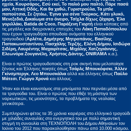
ηχεία, Κουρσάρος, Εσύ εκεί, Το παλιό μου παλτό, Πάρε πασά
μου, Αττική Οδός, Και θα χαθώ, Γυριστρούλα, Τα μπλε
παπούτσια, Σε ζητάω, Έγινα για σένα Τούρκος, Κάτι γλυκό,
Μενεξεδιά, Δικαίωμα στο όνειρο, Τσίχλα δίχως ζάχαρη, Έλα
γοριλλάκι, Batida de Coco, Παράξενη Γιορτή
είναι κάποιες από
τις μεγάλες και διαχρονικές επιτυχίες του
Λάκη Παπαδόπουλου
που έχουν τραγουδήσει σπουδαία ονόματα του ελληνικού
τραγουδιού (
Αρλέτα, Δημήτρης Μητροπάνος, Βασίλης
Παπακωνσταντίνου, Πασχάλης Τερζής, Ελένη Δήμου, Ισιδώρα
Σιδέρη, Λαυρέντης Μαχαιρίτσας, Μιχάλης Χατζηγιάννης,
Ελεωνόρα Ζουγανέλη, Χρήστος Δάντης, ONIRAMA
κ.α.).
Είναι ο πρώτος τραγουδοποιός στη ροκ σκηνή που μελοποίησε
ξένους και Έλληνες ποιητές όπως
Τσάρλς Μπουκόφσκι
,
Άλλεν
Γκίνσμπεργκ
,
Λεο Μπουσκάλια
αλλά και έλληνες όπως
Παύλο
Μάτεσι
,
Γιώργο Χρονά
και άλλους.
Ήταν και είναι καινοτόμος στα μηνύματα που περνάει μέσα από
τα τραγούδια του. Είναι ο πρώτος που έθιξε τη μάστιγα των
ναρκωτικών, τις μειονότητες, τα προβλήματα της νεολαίας
γενικότερα.
Συμπληρώνει φέτος τα 35 χρόνια καριέρας στο ελληνικό τραγούδι
με χιλιάδες συναυλίες στο ενεργητικό του με πολύ σημαντική
στιγμή τη συναυλία στη ΤΕΧΝΟΠΟΛΗ του Δήμου Αθηναίων τον
Ιούνιο του 2012 που παρακολούθησαν πάνω από 10.000 κόσμου.