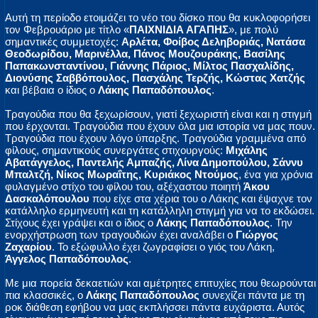
Αυτή τη περίοδο ετοιμάζει το νέο του δίσκο που θα κυκλοφορήσει
τον Φεβρουάριο με τίτλο «
ΠΑΙΧΝΙΔΙΑ ΑΓΑΠΗΣ
», με πολύ
σημαντικές συμμετοχές:
Αρλέτα, Φοίβος Δεληβοριάς, Νατάσα
Θεοδωρίδου, Μαρινέλλα, Πάνος Μουζουράκης, Βασίλης
Παπακωνσταντίνου, Γιάννης Πάριος, Μίλτος Πασχαλίδης,
Διονύσης Σαββόπουλος, Πασχάλης Τερζής, Κώστας Χατζής
και βέβαια ο ίδιος ο
Λάκης Παπαδόπουλος
.
Τραγούδια που θα ξεχωρίσουν, γιατί ξεχωριστή είναι και η στιγμή
που έρχονται. Τραγούδια που έχουν όλα μια ιστορία να μας πουν.
Τραγούδια που έχουν λόγο ύπαρξης. Τραγούδια γραμμένα από
φίλους, σημαντικούς συνεργάτες στιχουργούς:
Μιχάλης
Αβατάγγελος, Παντελής Αμπαζής, Λίνα Δημοπούλου, Σάννυ
Μπαλτζή, Νίκος Μωραΐτης, Κυριάκος Ντούμος
, ένα για χρόνια
φυλαγμένο στίχο του φίλου του, αξέχαστου ποιητή
Άκου
Δασκαλόπουλου
που είχε στα χέρια του ο Λάκης και έψαχνε τον
κατάλληλο ερμηνευτή και τη κατάλληλη στιγμή για να το εκδώσει.
Στίχους έχει γράψει και ο ίδιος ο
Λάκης Παπαδόπουλος
. Την
ενορχήστρωση των τραγουδιών έχει αναλάβει ο
Γιώργος
Ζαχαρίου
. Το εξώφυλλο έχει ζωγραφίσει ο γιός του Λάκη,
Άγγελος Παπαδόπουλος
.
Με μια πορεία δεκαετιών και αμέτρητες επιτυχίες που θεωρούνται
πια κλασσικές, ο
Λάκης Παπαδόπουλος
συνεχίζει πάντα με τη
ροκ διάθεση εφήβου να μας εκπλήσσει πάντα ευχάριστα. Αυτός