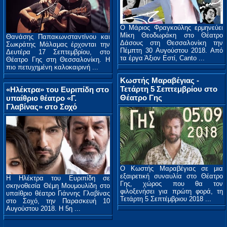
O Mάριος Φραγκούλης ερμηνεύει
Μίκη Θεοδωράκη στο Θέατρο
Θανάσης Παπακωνσταντίνου και
Δάσους στη Θεσσαλονίκη την
Σωκράτης Μάλαμας έρχονται την
Πέμπτη 30 Αυγούστου 2018. Από
Δευτέρα 17 Σεπτεμβρίου, στο
τα έργα Άξιον Εστί, Canto ...
Θέατρο Γης στη Θεσσαλονίκη. Η
πιο πετυχημένη καλοκαιρινή ...
Κωστής Μαραβέγιας -
Τετάρτη 5 Σεπτεμβρίου στο
«Ηλέκτρα» του Ευριπίδη στο
Θέατρο Γης
υπαίθριο θέατρο «Γ.
Γλαβίνας» στο Σοχό
Ο Κωστής Μαραβέγιας σε μια
εξαιρετική συναυλία στο Θέατρο
Η Ηλέκτρα του Ευριπίδη σε
Γης, χώρος που θα τον
σκηνοθεσία Θέμη Μουμουλίδη στο
φιλοξενήσει για πρώτη φορά, τη
υπαίθριο θέατρο Γιάννης Γλαβίνας
Τετάρτη 5 Σεπτέμβριου 2018 ...
στο Σοχό, την Παρασκευή 10
Αυγούστου 2018. Η 5η ...