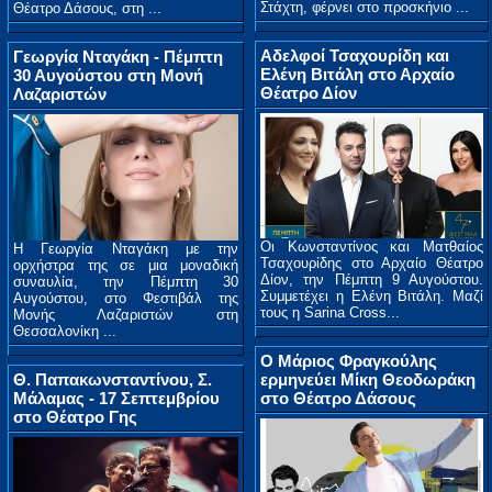
Στάχτη, φέρνει στο προσκήνιο ...
Θέατρο Δάσους, στη ...
Αδελφοί Τσαχουρίδη και
Γεωργία Νταγάκη - Πέμπτη
Ελένη Βιτάλη στο Αρχαίο
30 Αυγούστου στη Μονή
Θέατρο Δίον
Λαζαριστών
Οι Κωνσταντίνος και Ματθαίος
Η Γεωργία Νταγάκη με την
Τσαχουρίδης στο Αρχαίο Θέατρο
ορχήστρα της σε μια μοναδική
Δίον, την Πέμπτη 9 Αυγούστου.
συναυλία, την Πέμπτη 30
Συμμετέχει η Ελένη Βιτάλη. Μαζί
Αυγούστου, στο Φεστιβάλ της
τους η Sarina Cross...
Μονής Λαζαριστών στη
Θεσσαλονίκη ...
O Mάριος Φραγκούλης
Θ. Παπακωνσταντίνου, Σ.
ερμηνεύει Μίκη Θεοδωράκη
Μάλαμας - 17 Σεπτεμβρίου
στο Θέατρο Δάσους
στο Θέατρο Γης