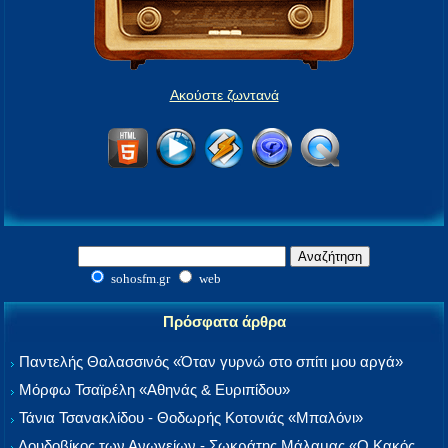
Ακούστε ζωντανά
sohosfm.gr
web
Πρόσφατα άρθρα
Παντελής Θαλασσινός «Όταν γυρνώ στο σπίτι μου αργά»
Μόρφω Τσαϊρέλη «Αθηνάς & Ευριπίδου»
Τάνια Τσανακλίδου - Θοδωρής Κοτονιάς «Μπαλόνι»
Λουδοβίκος των Ανωγείων - Σωκράτης Μάλαμας «Ο Κακός