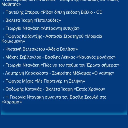
Μαθητής»
Παντελής Σπύρου «Ρίζα» διπλή έκδοση Βιβλίο - CD
Βιολέτα Ίκαρη «Πεταλούδες»
Γεωργία Νταγάκη «Aπέραντη ευτυχία»
Γιώργος Καζαντζής - Ασπασία Στρατηγού «Μοιραία
Κοιμωμένη»
Φωτεινή Βελεσιώτου «Άδεια Βαλίτσα»
Μάκης Σεβίλογλου - Βασίλης Λέκκας «Ναυαγός μονάχος»
Γεωργία Νταγάκη «Πώς να τον πούμε τον Έρωτα σήμερα;»
Λαμπρινή Καρακώστα - Σωκράτης Μάλαμας «Ο ναύτης»
Γιώργος Μίχας «Με Παρτενέρ τη Σελήνη»
Θοδωρής Κοτονιάς - Βιολέτα Ίκαρη «Εκτός Χρόνου»
Η Γεωργία Νταγάκη συναντά τον Βασίλη Σκουλά στο
«Χάραμα»