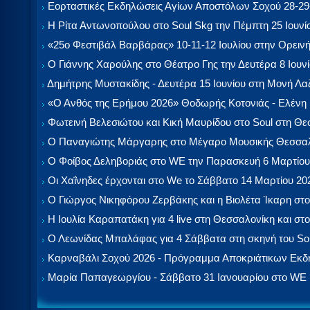
Εορταστικές Εκδηλώσεις Αγίων Αποστόλων Σοχού 28-29-
Η Ρίτα Αντωνοπούλου στο Soul Skg την Πέμπτη 25 Ιουνί
«25ο Φεστιβάλ Βαρβάρας» 10-11-12 Ιουλίου στην Ορεινή
Ο Γιάννης Χαρούλης στο Θέατρο Γης την Δευτέρα 8 Ιουν
Δημήτρης Μυστακίδης - Δευτέρα 15 Ιουνίου στη Μονή Λ
«Ο Ανθός της Ερήμου 2026» Θοδωρής Κοτονιάς - Ελένη
Φωτεινή Βελεσιώτου και Κική Μαυρίδου στο Soul στη Θ
Ο Παναγιώτης Μάργαρης στο Μέγαρο Μουσικής Θεσσαλ
Ο Φοίβος Δεληβοριάς στο WE την Παρασκευή 6 Μαρτίου
Οι Χαΐνηδες έρχονται στο We το Σάββατο 14 Μαρτίου 20
Ο Γιώργος Νικηφόρου Ζερβάκης και η Βιολέτα Ίκαρη στο
Η Ιουλία Καραπατάκη για 4 live στη Θεσσαλονίκη και στο
Ο Λεωνίδας Μπαλάφας για 4 Σάββατα στη σκηνή του So
Καρναβάλι Σοχού 2026 - Πρόγραμμα Αποκριάτικων Εκ
Μαρία Παπαγεωργίου - Σάββατο 31 Ιανουαρίου στο WE