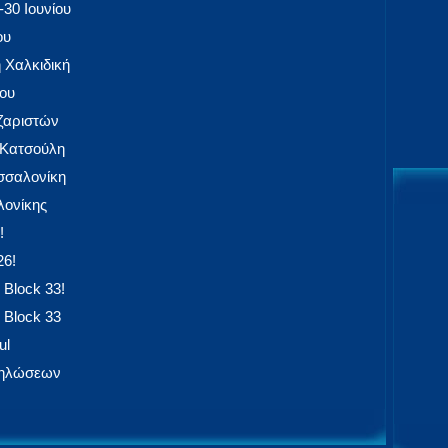
30 Ιουνίου
ου
 Χαλκιδική
ίου
αζαριστών
 Κατσούλη
εσσαλονίκη
ονίκης
!
26!
 Block 33!
 Block 33
ul
δηλώσεων