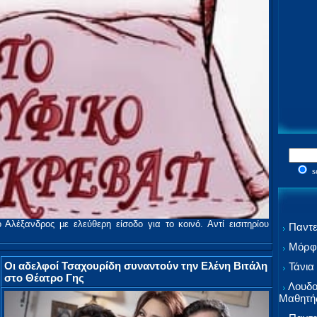
s
 Αλέξανδρος με ελεύθερη είσοδο για το κοινό. Αντί εισιτηρίου
Παντε
Μόρφω
Οι αδελφοί Τσαχουρίδη συναντούν την Ελένη Βιτάλη
Τάνια
στο Θέατρο Γης
Λουδο
Μαθητή