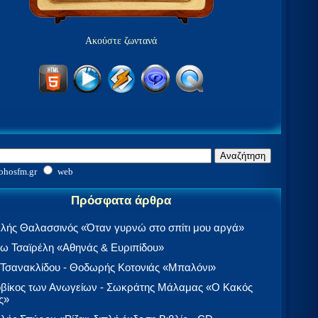
Ακούστε ζωντανά
ohosfm.gr
web
Πρόσφατα άρθρα
λής Θαλασσινός «Όταν γυρνώ στο σπίτι μου αργά»
 Τσαϊρέλη «Αθηνάς & Ευριπίδου»
 Τσανακλίδου - Θοδωρής Κοτονιάς «Μπαλόνι»
βίκος των Ανωγείων - Σωκράτης Μάλαμας «Ο Κακός
ς»