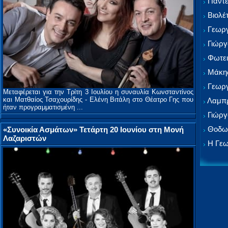
Παντε
Βιολέ
Γεωργ
Γιώργ
Φωτει
Μάκης
Γεωργ
Μεταφέρεται για την Tρίτη 3 Ιουλίου η συναυλία Κωνσταντίνος
και Ματθαίος Τσαχουρίδης - Ελένη Βιτάλη στο Θέατρο Γης που
Λαμπρ
ήταν προγραμματισμένη ...
Γιώργ
Θοδωρ
«Συνοικία Ασμάτων» Τετάρτη 20 Ιουνίου στη Μονή
Λαζαριστών
Η Γεω