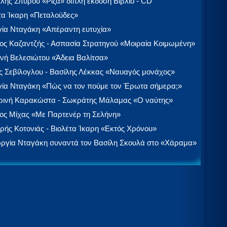
λής Σπύρου «Ρίζα» διπλή έκδοση Βιβλίο - CD
τα Ίκαρη «Πεταλούδες»
ία Νταγάκη «Aπέραντη ευτυχία»
ος Καζαντζής - Ασπασία Στρατηγού «Μοιραία Κοιμωμένη»
νή Βελεσιώτου «Άδεια Βαλίτσα»
 Σεβίλογλου - Βασίλης Λέκκας «Ναυαγός μονάχος»
ία Νταγάκη «Πώς να τον πούμε τον Έρωτα σήμερα;»
ινή Καρακώστα - Σωκράτης Μάλαμας «Ο ναύτης»
ος Μίχας «Με Παρτενέρ τη Σελήνη»
ής Κοτονιάς - Βιολέτα Ίκαρη «Εκτός Χρόνου»
ργία Νταγάκη συναντά τον Βασίλη Σκουλά στο «Χάραμα»