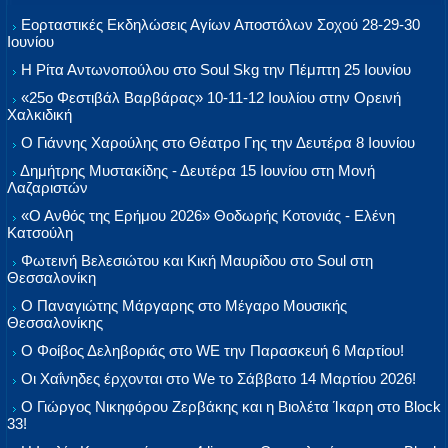
Εορταστικές Εκδηλώσεις Αγίων Αποστόλων Σοχού 28-29-30
Ιουνίου
Η Ρίτα Αντωνοπούλου στο Soul Skg την Πέμπτη 25 Ιουνίου
«25ο Φεστιβάλ Βαρβάρας» 10-11-12 Ιουλίου στην Ορεινή
Χαλκιδική
Ο Γιάννης Χαρούλης στο Θέατρο Γης την Δευτέρα 8 Ιουνίου
Δημήτρης Μυστακίδης - Δευτέρα 15 Ιουνίου στη Μονή
Λαζαριστών
«Ο Ανθός της Ερήμου 2026» Θοδωρής Κοτονιάς - Ελένη
Κατσούλη
Φωτεινή Βελεσιώτου και Κική Μαυρίδου στο Soul στη
Θεσσαλονίκη
Ο Παναγιώτης Μάργαρης στο Μέγαρο Μουσικής
Θεσσαλονίκης
Ο Φοίβος Δεληβοριάς στο WE την Παρασκευή 6 Μαρτίου!
Οι Χαΐνηδες έρχονται στο We το Σάββατο 14 Μαρτίου 2026!
Ο Γιώργος Νικηφόρου Ζερβάκης και η Βιολέτα Ίκαρη στο Block
33!