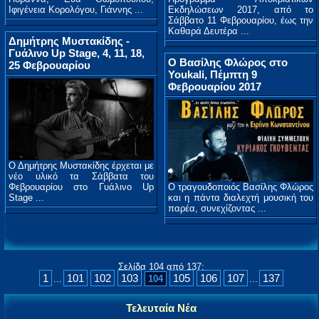
Ιφιγένεια Κορολόγου, Γιάννης ...
Εκδηλώσεων 2017, από το
Σάββατο 11 Φεβρουαρίου, έως την
Καθαρά Δευτέρα ...
Δημήτρης Μυστακίδης -
Γυάλινο Up Stage, 4, 11, 18,
Ο Βασίλης Φλώρος στο
25 Φεβρουαρίου
Youkali, Πέμπτη 9
Φεβρουαρίου 2017
Ο Δημήτρης Μυστακίδης έρχεται με
νέο υλικό τα Σάββατα του
Φεβρουαρίου στο Γυάλινο Up
O τραγουδοποιός Βασίλης Φλώρος
Stage ...
και η πάντα διαλεχτή μουσική του
παρέα, συνεχίζοντας ...
Σελίδα 104 από 137:
1
101
102
103
105
106
107
137
...
104
...
Τελευταία Νέα