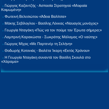
Γιώργος Καζαντζής - Ασπασία Στρατηγού «Μοιραία
Κοιμωμένη»
Φωτεινή Βελεσιώτου «Άδεια Βαλίτσα»
Μάκης Σεβίλογλου - Βασίλης Λέκκας «Ναυαγός μονάχος»
Γεωργία Νταγάκη «Πώς να τον πούμε τον Έρωτα σήμερα;»
Λαμπρινή Καρακώστα - Σωκράτης Μάλαμας «Ο ναύτης»
Γιώργος Μίχας «Με Παρτενέρ τη Σελήνη»
Θοδωρής Κοτονιάς - Βιολέτα Ίκαρη «Εκτός Χρόνου»
Η Γεωργία Νταγάκη συναντά τον Βασίλη Σκουλά στο
«Χάραμα»