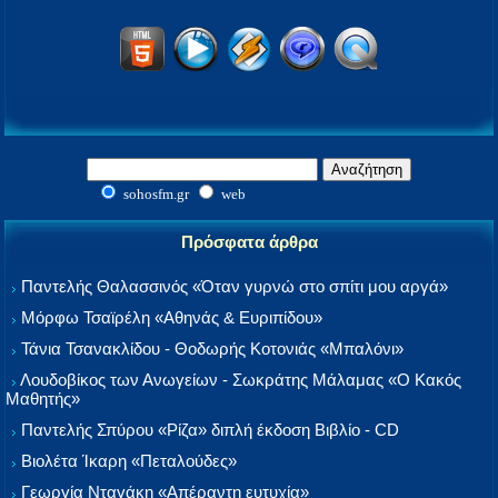
sohosfm.gr
web
Πρόσφατα άρθρα
Παντελής Θαλασσινός «Όταν γυρνώ στο σπίτι μου αργά»
Μόρφω Τσαϊρέλη «Αθηνάς & Ευριπίδου»
Τάνια Τσανακλίδου - Θοδωρής Κοτονιάς «Μπαλόνι»
Λουδοβίκος των Ανωγείων - Σωκράτης Μάλαμας «Ο Κακός
Μαθητής»
Παντελής Σπύρου «Ρίζα» διπλή έκδοση Βιβλίο - CD
Βιολέτα Ίκαρη «Πεταλούδες»
Γεωργία Νταγάκη «Aπέραντη ευτυχία»