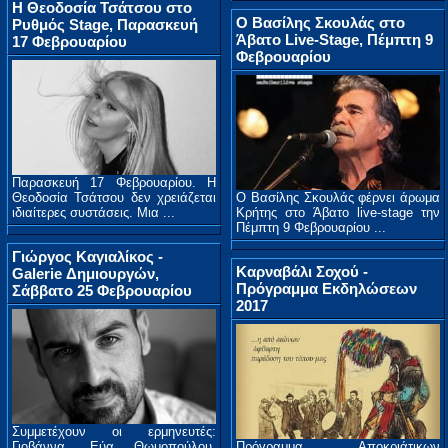
Η Θεοδοσία Τσάτσου στο
Ο Βασίλης Σκουλάς στο
Ρυθμός Stage, Παρασκευή
Άβατο Live-Stage, Πέμπτη 9
17 Φεβρουαρίου
Φεβρουαρίου
Παρασκευή 17 Φεβρουαρίου. Η
Θεοδοσία Τσάτσου δεν χρειάζεται
Ο Βασίλης Σκουλάς φέρνει άρωμα
ιδιαίτερες συστάσεις. Μια ...
Κρήτης στο Άβατο live-stage την
Πέμπτη 9 Φεβρουαρίου ...
Γιώργος Καγιαλίκος -
Καρναβάλι Σοχού -
Galerie Δημιουργών,
Πρόγραμμα Εκδηλώσεων
Σάββατο 25 Φεβρουαρίου
2017
Συμμετέχουν οι ερμηνευτές:
Γιοβάννα, Εύα Θωμοπούλου,
Πρόγραμμα Αποκριάτικων