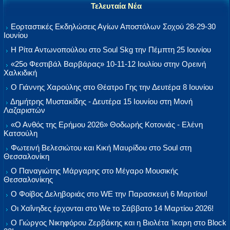
Τελευταία Νέα
Εορταστικές Εκδηλώσεις Αγίων Αποστόλων Σοχού 28-29-30
Ιουνίου
Η Ρίτα Αντωνοπούλου στο Soul Skg την Πέμπτη 25 Ιουνίου
«25ο Φεστιβάλ Βαρβάρας» 10-11-12 Ιουλίου στην Ορεινή
Χαλκιδική
Ο Γιάννης Χαρούλης στο Θέατρο Γης την Δευτέρα 8 Ιουνίου
Δημήτρης Μυστακίδης - Δευτέρα 15 Ιουνίου στη Μονή
Λαζαριστών
«Ο Ανθός της Ερήμου 2026» Θοδωρής Κοτονιάς - Ελένη
Κατσούλη
Φωτεινή Βελεσιώτου και Κική Μαυρίδου στο Soul στη
Θεσσαλονίκη
Ο Παναγιώτης Μάργαρης στο Μέγαρο Μουσικής
Θεσσαλονίκης
Ο Φοίβος Δεληβοριάς στο WE την Παρασκευή 6 Μαρτίου!
Οι Χαΐνηδες έρχονται στο We το Σάββατο 14 Μαρτίου 2026!
Ο Γιώργος Νικηφόρου Ζερβάκης και η Βιολέτα Ίκαρη στο Block