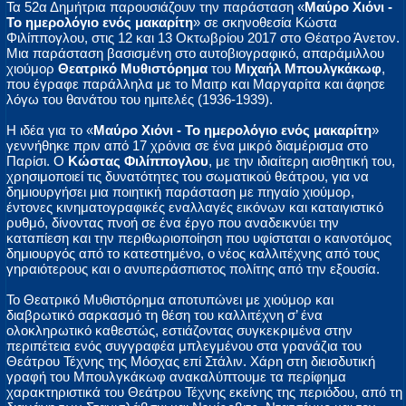
Τα 52α Δημήτρια παρουσιάζουν την παράσταση «
Μαύρο Χιόνι -
Το ημερολόγιο ενός μακαρίτη
» σε σκηνοθεσία Κώστα
Φιλίππογλου, στις 12 και 13 Οκτωβρίου 2017 στο Θέατρο Άνετον.
Μια παράσταση βασισμένη στο αυτοβιογραφικό, απαράμιλλου
χιούμορ
Θεατρικό Μυθιστόρημα
του
Μιχαήλ Μπουλγκάκωφ
,
που έγραφε παράλληλα με το Μαιτρ και Μαργαρίτα και άφησε
λόγω του θανάτου του ημιτελές (1936-1939).
Η ιδέα για το «
Μαύρο Χιόνι - Το ημερολόγιο ενός μακαρίτη
»
γεννήθηκε πριν από 17 χρόνια σε ένα μικρό διαμέρισμα στο
Παρίσι. Ο
Κώστας Φιλίππογλου
, με την ιδιαίτερη αισθητική του,
χρησιμοποιεί τις δυνατότητες του σωματικού θεάτρου, για να
δημιουργήσει μια ποιητική παράσταση με πηγαίο χιούμορ,
έντονες κινηματογραφικές εναλλαγές εικόνων και καταιγιστικό
ρυθμό, δίνοντας πνοή σε ένα έργο που αναδεικνύει την
καταπίεση και την περιθωριοποίηση που υφίσταται ο καινοτόμος
δημιουργός από το κατεστημένο, ο νέος καλλιτέχνης από τους
γηραιότερους και ο ανυπεράσπιστος πολίτης από την εξουσία.
Το Θεατρικό Μυθιστόρημα αποτυπώνει με χιούμορ και
διαβρωτικό σαρκασμό τη θέση του καλλιτέχνη σ’ ένα
ολοκληρωτικό καθεστώς, εστιάζοντας συγκεκριμένα στην
περιπέτεια ενός συγγραφέα μπλεγμένου στα γρανάζια του
Θεάτρου Τέχνης της Μόσχας επί Στάλιν. Χάρη στη διεισδυτική
γραφή του Μπουλγκάκωφ ανακαλύπτουμε τα περίφημα
χαρακτηριστικά του Θεάτρου Τέχνης εκείνης της περιόδου, από τη