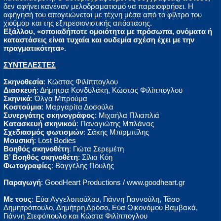
δεν αφήνει κανέναν μελοδραματισμό να παρεισφρήσει. Η
αφήγησή του απογειώνεται με τέχνη μέσα από το φίλτρο του
χιούμορ και της εξπρεσιονιστικής απόστασης.
Εξάλλου, «οποιαδήποτε ομοιότητα με πρόσωπα, ονόματα ή
καταστάσεις είναι τυχαία και ουδεμία σχέση έχει με την
πραγματικότητα»
.
ΣΥΝΤΕΛΕΣΤΕΣ
Σκηνοθεσία
: Κώστας Φιλίππογλου
Διασκευή
: Δήμητρα Κονδυλάκη, Κώστας Φιλίππογλου
Σκηνικά
: Όλγα Μπρούμα
Κοστούμια
: Μαργαρίτα Δοσούλα
Συνεργάτης σκηνογράφος
: Μιχαήλα Πλιαπλιά
Κατασκευή σκηνικού
: Παναγιώτης Μπλάνας
Σχεδιασμός φωτισμών
: Σάκης Μπιρμπίλης
Μουσική
: Lost Bodies
Βοηθός σκηνοθέτη
: Γιώτα Σερεμέτη
Β’ Βοηθός σκηνοθέτη
: Σίλια Κόη
Φωτογραφίες
: Βαγγέλης Πουλής
Παραγωγή
: GoodHeart Productions / www.goodheart.gr
Με τους
: Εύα Αγγελοπούλου, Γιάννη Γιαννούλη, Τάσο
Δημητρόπουλο, Δημήτρη Δρόσο, Εύα Οικονόμου Βαμβακά,
Γιάννη Στεφόπουλο και Κώστα Φιλίππογλου