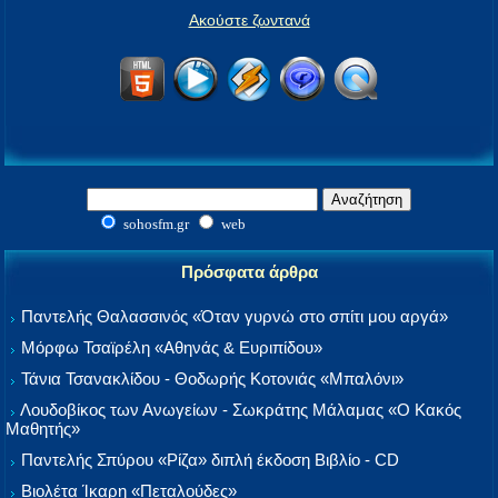
Ακούστε ζωντανά
sohosfm.gr
web
Πρόσφατα άρθρα
Παντελής Θαλασσινός «Όταν γυρνώ στο σπίτι μου αργά»
Μόρφω Τσαϊρέλη «Αθηνάς & Ευριπίδου»
Τάνια Τσανακλίδου - Θοδωρής Κοτονιάς «Μπαλόνι»
Λουδοβίκος των Ανωγείων - Σωκράτης Μάλαμας «Ο Κακός
Μαθητής»
Παντελής Σπύρου «Ρίζα» διπλή έκδοση Βιβλίο - CD
Βιολέτα Ίκαρη «Πεταλούδες»