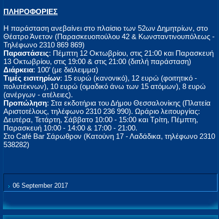
ΠΛΗΡΟΦΟΡΙΕΣ
Η παράσταση ανεβαίνει στο πλαίσιο των 52ων Δημητρίων, στο
Θέατρο Άνετον (Παρασκευοπούλου 42 & Κωνσταντινουπόλεως -
Τηλέφωνο 2310 869 869)
Παραστάσεις
: Πέμπτη 12 Οκτωβρίου, στις 21:00 και Παρασκευή
13 Οκτωβρίου, στις 19:00 & στις 21:00 (διπλή παράσταση)
Διάρκεια
: 100’ (με διάλειμμα)
Τιμές εισιτηρίων
: 15 ευρώ (κανονικό), 12 ευρώ (φοιτητικό -
πολυτέκνων), 10 ευρώ (ομαδικό άνω των 15 ατόμων), 8 ευρώ
(ανέργων - ατέλειες).
Προπώληση
: Στα εκδοτήρια του Δήμου Θεσσαλονίκης (Πλατεία
Αριστοτέλους, τηλέφωνο 2310 236 990). Ωράριο λειτουργίας:
Δευτέρα, Τετάρτη, Σάββατο 10:00 - 15:00 και Τρίτη, Πέμπτη,
Παρασκευή 10:00 - 14:00 & 17:00 - 21:00.
Στο Café Bar Σάρωθρον (Κατούνη 17 - Λαδάδικα, τηλέφωνο 2310
538282)
06 September 2017