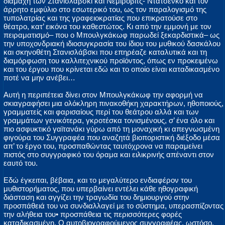
διαμάχη των Στανισλάβσκι και Νεμίροβιτς- Ντατσένκο και τον
άρρητο εμφύλιο στο εσωτερικό του, ως τον παραλογισμό της
τυπολατρίας και της γραφειοκρατίας που επικρατούσε στο
θέατρο, κατ’ εικόνα του καθεστώτος. Κι από την εμμονή με τον
πειραματισμό– που ο Μπουλγκάκωφ παρωδεί ξεκαρδιστικά– ως
την υποχονδριακή ιδιοσυγκρασία του ίδιου του μυθικού δασκάλου
και σκηνοθέτη Στανισλάβσκι που επηρέαζε καταλυτικά και τη
διαμόρφωση του καλλιτεχνικού προϊόντος, όπως εν προκειμένω
και του έργου που κρίνεται εδώ και το οποίο είναι καταδικασμένο
ποτέ να μην ανέβει…
Αυτή η περιπέτεια δίνει στον Μπουλγκάκωφ την αφορμή να
σκιαγραφήσει μια ολόκληρη πινακοθήκη χαρακτήρων, ηθοποιούς,
γραμματείς και φαρισαίους περί του θεάτρου αλλά και των
γραμμάτων γενικότερα, γκροτέσκα τονισμένους, σ’ ένα όλο και
πιο ασφυκτικό γαϊτανάκι γύρω από τη μοναχική κι απεγνωσμένη
φιγούρα του Συγγραφέα που αναζητά βιοποριστική διέξοδο μέσα
απ’ το έργο του, προσπαθώντας ταυτόχρονα να παραμείνει
πιστός στο συγγραφικό του όραμα και ειλικρινής απέναντι στον
εαυτό του.
Εδώ έγκειται, βέβαια, και το μεγαλύτερο ενδιαφέρον του
μυθιστορήματος, που υπερβαίνει εντέλει κάθε ηθογραφική
διάσταση και αγγίζει την τραγωδία του δημιουργού στην
προσπάθειά του να συνδιαλλαγεί με το σύστημα, υπερασπίζοντας
την αλήθεια του• προσπάθεια τις περισσότερες φορές
καταδικασμένη. Ο αυτοβιογραφούμενος συγγραφέας, ωστόσο,