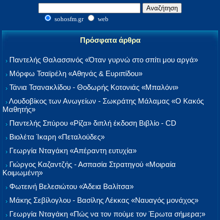
sohosfm.gr
web
Πρόσφατα άρθρα
Παντελής Θαλασσινός «Όταν γυρνώ στο σπίτι μου αργά»
Μόρφω Τσαϊρέλη «Αθηνάς & Ευριπίδου»
Τάνια Τσανακλίδου - Θοδωρής Κοτονιάς «Μπαλόνι»
Λουδοβίκος των Ανωγείων - Σωκράτης Μάλαμας «Ο Κακός
Μαθητής»
Παντελής Σπύρου «Ρίζα» διπλή έκδοση Βιβλίο - CD
Βιολέτα Ίκαρη «Πεταλούδες»
Γεωργία Νταγάκη «Aπέραντη ευτυχία»
Γιώργος Καζαντζής - Ασπασία Στρατηγού «Μοιραία
Κοιμωμένη»
Φωτεινή Βελεσιώτου «Άδεια Βαλίτσα»
Μάκης Σεβίλογλου - Βασίλης Λέκκας «Ναυαγός μονάχος»
Γεωργία Νταγάκη «Πώς να τον πούμε τον Έρωτα σήμερα;»