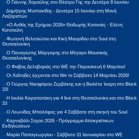
Ο Γιάννης Χαρούλης στο Θέατρο Γης την Δευτέρα 8 Ιουνίου
Δημήτρης Μυστακίδης - Δευτέρα 15 Ιουνίου στη Μονή
Λαζαριστών
«Ο Ανθός της Ερήμου 2026» Θοδωρής Κοτονιάς - Ελένη
Κατσούλη
Φωτεινή Βελεσιώτου και Κική Μαυρίδου στο Soul στη
Θεσσαλονίκη
Ο Παναγιώτης Μάργαρης στο Μέγαρο Μουσικής
Θεσσαλονίκης
Ο Φοίβος Δεληβοριάς στο WE την Παρασκευή 6 Μαρτίου!
Οι Χαΐνηδες έρχονται στο We το Σάββατο 14 Μαρτίου 2026!
Ο Γιώργος Νικηφόρου Ζερβάκης και η Βιολέτα Ίκαρη στο Block
33!
Η Ιουλία Καραπατάκη για 4 live στη Θεσσαλονίκη και στο Block
33
Ο Λεωνίδας Μπαλάφας για 4 Σάββατα στη σκηνή του Soul
Καρναβάλι Σοχού 2026 - Πρόγραμμα Αποκριάτικων
Εκδηλώσεων
Μαρία Παπαγεωργίου - Σάββατο 31 Ιανουαρίου στο WE