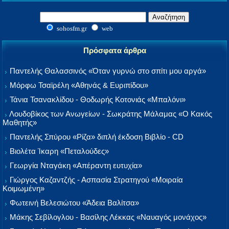
sohosfm.gr
web
Πρόσφατα άρθρα
Παντελής Θαλασσινός «Όταν γυρνώ στο σπίτι μου αργά»
Μόρφω Τσαϊρέλη «Αθηνάς & Ευριπίδου»
Τάνια Τσανακλίδου - Θοδωρής Κοτονιάς «Μπαλόνι»
Λουδοβίκος των Ανωγείων - Σωκράτης Μάλαμας «Ο Κακός
Μαθητής»
Παντελής Σπύρου «Ρίζα» διπλή έκδοση Βιβλίο - CD
Βιολέτα Ίκαρη «Πεταλούδες»
Γεωργία Νταγάκη «Aπέραντη ευτυχία»
Γιώργος Καζαντζής - Ασπασία Στρατηγού «Μοιραία
Κοιμωμένη»
Φωτεινή Βελεσιώτου «Άδεια Βαλίτσα»
Μάκης Σεβίλογλου - Βασίλης Λέκκας «Ναυαγός μονάχος»