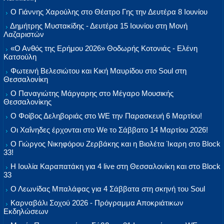
Ο Γιάννης Χαρούλης στο Θέατρο Γης την Δευτέρα 8 Ιουνίου
Δημήτρης Μυστακίδης - Δευτέρα 15 Ιουνίου στη Μονή
Λαζαριστών
«Ο Ανθός της Ερήμου 2026» Θοδωρής Κοτονιάς - Ελένη
Κατσούλη
Φωτεινή Βελεσιώτου και Κική Μαυρίδου στο Soul στη
Θεσσαλονίκη
Ο Παναγιώτης Μάργαρης στο Μέγαρο Μουσικής
Θεσσαλονίκης
Ο Φοίβος Δεληβοριάς στο WE την Παρασκευή 6 Μαρτίου!
Οι Χαΐνηδες έρχονται στο We το Σάββατο 14 Μαρτίου 2026!
Ο Γιώργος Νικηφόρου Ζερβάκης και η Βιολέτα Ίκαρη στο Block
33!
Η Ιουλία Καραπατάκη για 4 live στη Θεσσαλονίκη και στο Block
33
Ο Λεωνίδας Μπαλάφας για 4 Σάββατα στη σκηνή του Soul
Καρναβάλι Σοχού 2026 - Πρόγραμμα Αποκριάτικων
Εκδηλώσεων