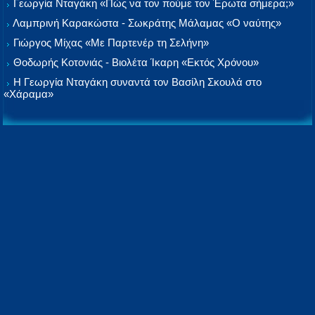
Γεωργία Νταγάκη «Πώς να τον πούμε τον Έρωτα σήμερα;»
Λαμπρινή Καρακώστα - Σωκράτης Μάλαμας «Ο ναύτης»
Γιώργος Μίχας «Με Παρτενέρ τη Σελήνη»
Θοδωρής Κοτονιάς - Βιολέτα Ίκαρη «Εκτός Χρόνου»
Η Γεωργία Νταγάκη συναντά τον Βασίλη Σκουλά στο
«Χάραμα»