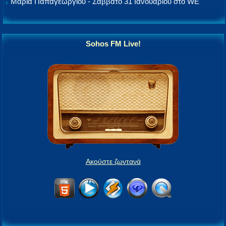
Μαρία Παπαγεωργίου - Σάββατο 31 Ιανουαρίου στο WE
Sohos FM Live!
Ακούστε ζωντανά