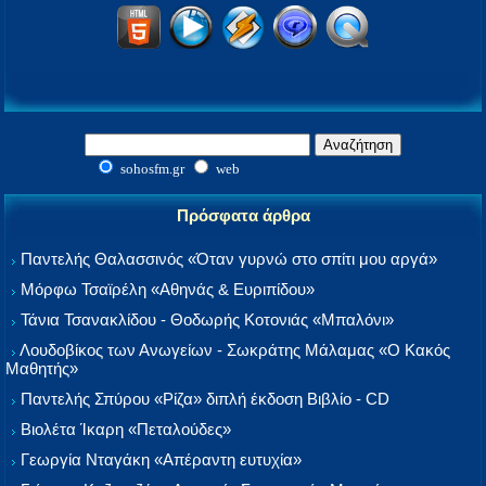
sohosfm.gr
web
Πρόσφατα άρθρα
Παντελής Θαλασσινός «Όταν γυρνώ στο σπίτι μου αργά»
Μόρφω Τσαϊρέλη «Αθηνάς & Ευριπίδου»
Τάνια Τσανακλίδου - Θοδωρής Κοτονιάς «Μπαλόνι»
Λουδοβίκος των Ανωγείων - Σωκράτης Μάλαμας «Ο Κακός
Μαθητής»
Παντελής Σπύρου «Ρίζα» διπλή έκδοση Βιβλίο - CD
Βιολέτα Ίκαρη «Πεταλούδες»
Γεωργία Νταγάκη «Aπέραντη ευτυχία»