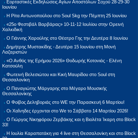
Εορταστικές Εκδηλώσεις Αγίων Αποστόλων Σοχού 28-29-30
Ιουνίου
Η Ρίτα Αντωνοπούλου στο Soul Skg την Πέμπτη 25 Ιουνίου
«25ο Φεστιβάλ Βαρβάρας» 10-11-12 Ιουλίου στην Ορεινή
Χαλκιδική
Ο Γιάννης Χαρούλης στο Θέατρο Γης την Δευτέρα 8 Ιουνίου
Δημήτρης Μυστακίδης - Δευτέρα 15 Ιουνίου στη Μονή
Λαζαριστών
«Ο Ανθός της Ερήμου 2026» Θοδωρής Κοτονιάς - Ελένη
Κατσούλη
Φωτεινή Βελεσιώτου και Κική Μαυρίδου στο Soul στη
Θεσσαλονίκη
Ο Παναγιώτης Μάργαρης στο Μέγαρο Μουσικής
Θεσσαλονίκης
Ο Φοίβος Δεληβοριάς στο WE την Παρασκευή 6 Μαρτίου!
Οι Χαΐνηδες έρχονται στο We το Σάββατο 14 Μαρτίου 2026!
Ο Γιώργος Νικηφόρου Ζερβάκης και η Βιολέτα Ίκαρη στο Block
33!
Η Ιουλία Καραπατάκη για 4 live στη Θεσσαλονίκη και στο Block