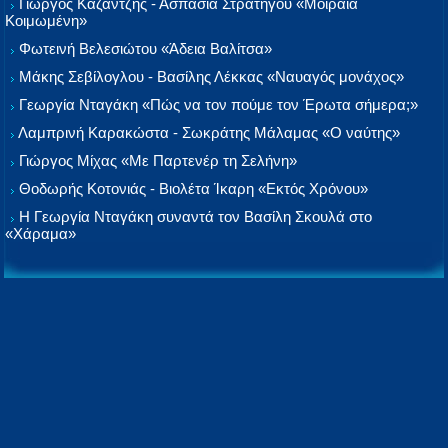
Γιώργος Καζαντζής - Ασπασία Στρατηγού «Μοιραία
Κοιμωμένη»
Φωτεινή Βελεσιώτου «Άδεια Βαλίτσα»
Μάκης Σεβίλογλου - Βασίλης Λέκκας «Ναυαγός μονάχος»
Γεωργία Νταγάκη «Πώς να τον πούμε τον Έρωτα σήμερα;»
Λαμπρινή Καρακώστα - Σωκράτης Μάλαμας «Ο ναύτης»
Γιώργος Μίχας «Με Παρτενέρ τη Σελήνη»
Θοδωρής Κοτονιάς - Βιολέτα Ίκαρη «Εκτός Χρόνου»
Η Γεωργία Νταγάκη συναντά τον Βασίλη Σκουλά στο
«Χάραμα»