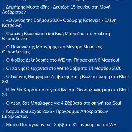
Δημήτρης Μυστακίδης - Δευτέρα 15 Ιουνίου στη Μονή
Λαζαριστών
«Ο Ανθός της Ερήμου 2026» Θοδωρής Κοτονιάς - Ελένη
Κατσούλη
Φωτεινή Βελεσιώτου και Κική Μαυρίδου στο Soul στη
Θεσσαλονίκη
Ο Παναγιώτης Μάργαρης στο Μέγαρο Μουσικής
Θεσσαλονίκης
Ο Φοίβος Δεληβοριάς στο WE την Παρασκευή 6 Μαρτίου!
Οι Χαΐνηδες έρχονται στο We το Σάββατο 14 Μαρτίου 2026!
Ο Γιώργος Νικηφόρου Ζερβάκης και η Βιολέτα Ίκαρη στο Block
33!
Η Ιουλία Καραπατάκη για 4 live στη Θεσσαλονίκη και στο Block
33
Ο Λεωνίδας Μπαλάφας για 4 Σάββατα στη σκηνή του Soul
Καρναβάλι Σοχού 2026 - Πρόγραμμα Αποκριάτικων
Εκδηλώσεων
Μαρία Παπαγεωργίου - Σάββατο 31 Ιανουαρίου στο WE