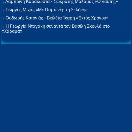
Λαμπρινή Καρακώστα - Σωκράτης Μάλαμας «Ο ναύτης»
Γιώργος Μίχας «Με Παρτενέρ τη Σελήνη»
Θοδωρής Κοτονιάς - Βιολέτα Ίκαρη «Εκτός Χρόνου»
Η Γεωργία Νταγάκη συναντά τον Βασίλη Σκουλά στο
«Χάραμα»