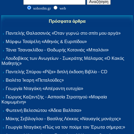
sohosfm.gr
web
Πρόσφατα άρθρα
Παντελής Θαλασσινός «Όταν γυρνώ στο σπίτι μου αργά»
Μόρφω Τσαϊρέλη «Αθηνάς & Ευριπίδου»
Τάνια Τσανακλίδου - Θοδωρής Κοτονιάς «Μπαλόνι»
Λουδοβίκος των Ανωγείων - Σωκράτης Μάλαμας «Ο Κακός
Μαθητής»
Παντελής Σπύρου «Ρίζα» διπλή έκδοση Βιβλίο - CD
Βιολέτα Ίκαρη «Πεταλούδες»
Γεωργία Νταγάκη «Aπέραντη ευτυχία»
Γιώργος Καζαντζής - Ασπασία Στρατηγού «Μοιραία
Κοιμωμένη»
Φωτεινή Βελεσιώτου «Άδεια Βαλίτσα»
Μάκης Σεβίλογλου - Βασίλης Λέκκας «Ναυαγός μονάχος»
Γεωργία Νταγάκη «Πώς να τον πούμε τον Έρωτα σήμερα;»