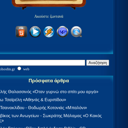
Ακούστε ζωντανά
ohosfm.gr
web
Πρόσφατα άρθρα
λής Θαλασσινός «Όταν γυρνώ στο σπίτι μου αργά»
 Τσαϊρέλη «Αθηνάς & Ευριπίδου»
 Τσανακλίδου - Θοδωρής Κοτονιάς «Μπαλόνι»
βίκος των Ανωγείων - Σωκράτης Μάλαμας «Ο Κακός
ς»