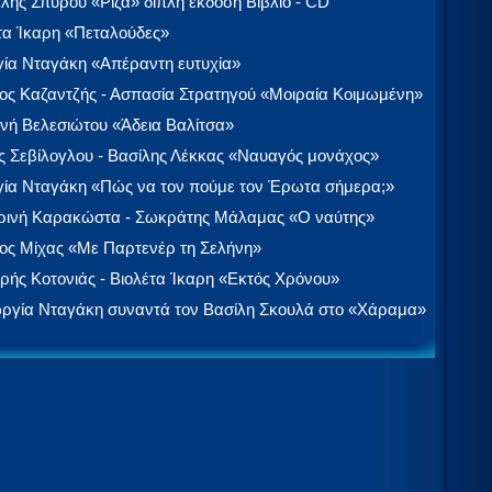
λής Σπύρου «Ρίζα» διπλή έκδοση Βιβλίο - CD
τα Ίκαρη «Πεταλούδες»
ία Νταγάκη «Aπέραντη ευτυχία»
ος Καζαντζής - Ασπασία Στρατηγού «Μοιραία Κοιμωμένη»
νή Βελεσιώτου «Άδεια Βαλίτσα»
 Σεβίλογλου - Βασίλης Λέκκας «Ναυαγός μονάχος»
ία Νταγάκη «Πώς να τον πούμε τον Έρωτα σήμερα;»
ινή Καρακώστα - Σωκράτης Μάλαμας «Ο ναύτης»
ος Μίχας «Με Παρτενέρ τη Σελήνη»
ής Κοτονιάς - Βιολέτα Ίκαρη «Εκτός Χρόνου»
ργία Νταγάκη συναντά τον Βασίλη Σκουλά στο «Χάραμα»