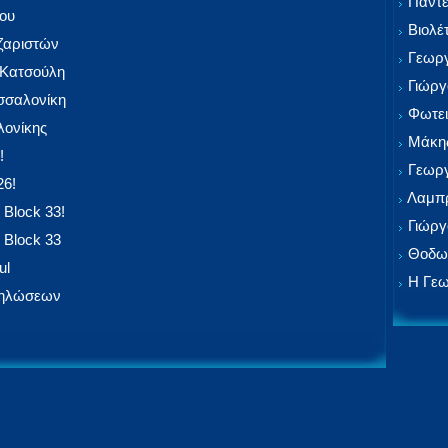
Παντε
ίου
Βιολέ
αζαριστών
Γεωργ
 Κατσούλη
Γιώργ
εσσαλονίκη
Φωτει
ονίκης
Μάκης
!
Γεωργ
26!
Λαμπρ
 Block 33!
Γιώργ
 Block 33
Θοδωρ
ul
Η Γεω
δηλώσεων