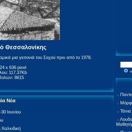
οχό Θεσσαλονίκης
μικά μια γειτονιά του Σοχού πριν από το 1978.
24 x 636 pixel
s
ου: 117.37Kb
βολών: 8615
Παντε
αία Νέα
Μόρφω
Τάνια
30 Ιουνίου
Λουδο
ου
Μαθητή
 Χαλκιδική