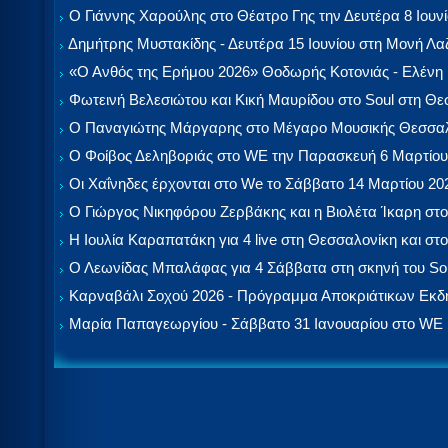
Ο Γιάννης Χαρούλης στο Θέατρο Γης την Δευτέρα 8 Ιουν
Δημήτρης Μυστακίδης - Δευτέρα 15 Ιουνίου στη Μονή Λ
«Ο Ανθός της Ερήμου 2026» Θοδωρής Κοτονιάς - Ελένη
Φωτεινή Βελεσιώτου και Κική Μαυρίδου στο Soul στη Θ
Ο Παναγιώτης Μάργαρης στο Μέγαρο Μουσικής Θεσσαλ
Ο Φοίβος Δεληβοριάς στο WE την Παρασκευή 6 Μαρτίου
Οι Χαΐνηδες έρχονται στο We το Σάββατο 14 Μαρτίου 20
Ο Γιώργος Νικηφόρου Ζερβάκης και η Βιολέτα Ίκαρη στο
Η Ιουλία Καραπατάκη για 4 live στη Θεσσαλονίκη και στο
Ο Λεωνίδας Μπαλάφας για 4 Σάββατα στη σκηνή του So
Καρναβάλι Σοχού 2026 - Πρόγραμμα Αποκριάτικων Εκ
Μαρία Παπαγεωργίου - Σάββατο 31 Ιανουαρίου στο WE